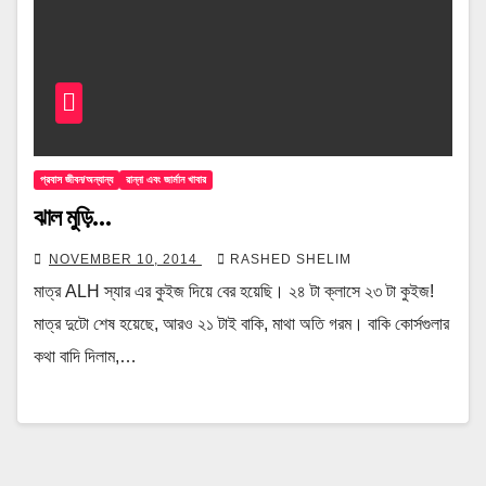
প্রবাস জীবন/অন্যান্য
রান্না এবং জার্মান খাবার
ঝাল মুড়ি…
NOVEMBER 10, 2014
RASHED SHELIM
মাত্র ALH স্যার এর কুইজ দিয়ে বের হয়েছি। ২৪ টা ক্লাসে ২৩ টা কুইজ!
মাত্র দুটো শেষ হয়েছে, আরও ২১ টাই বাকি, মাথা অতি গরম। বাকি কোর্সগুলার
কথা বাদি দিলাম,…