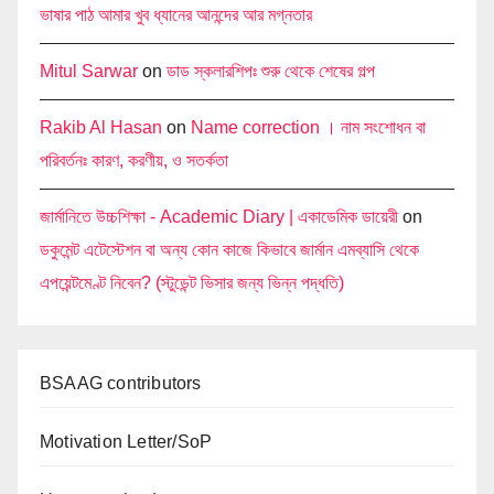
ভাষার পাঠ আমার খুব ধ্যানের আনন্দের আর মগ্নতার
Mitul Sarwar
on
ডাড স্কলারশিপঃ শুরু থেকে শেষের গল্প
Rakib Al Hasan
on
Name correction । নাম সংশোধন বা
পরিবর্তনঃ কারণ, করণীয়, ও সতর্কতা
জার্মানিতে উচ্চশিক্ষা - Academic Diary | একাডেমিক ডায়েরী
on
ডকুমেন্ট এটেস্টেশন বা অন্য কোন কাজে কিভাবে জার্মান এমব্যাসি থেকে
এপয়েন্টমেণ্ট নিবেন? (স্টুডেন্ট ভিসার জন্য ভিন্ন পদ্ধতি)
BSAAG contributors
Motivation Letter/SoP