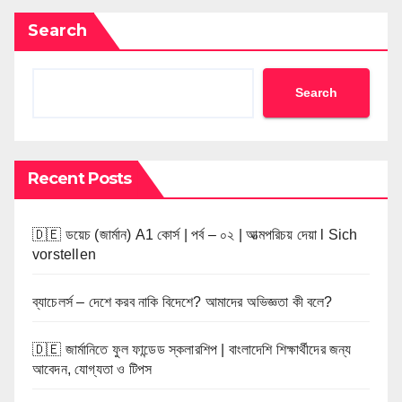
Search
Search
Recent Posts
🇩🇪 ডয়েচ (জার্মান) A1 কোর্স | পর্ব – ০২ | আত্মপরিচয় দেয়া l Sich
vorstellen
ব্যাচেলর্স – দেশে করব নাকি বিদেশে? আমাদের অভিজ্ঞতা কী বলে?
🇩🇪 জার্মানিতে ফুল ফান্ডেড স্কলারশিপ | বাংলাদেশি শিক্ষার্থীদের জন্য
আবেদন, যোগ্যতা ও টিপস