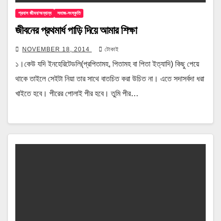
প্রবাস জীবন/অন্যান্য
সমাজ-সংস্কৃতি
জীবনের প্রথমার্ধ পাড়ি দিয়ে আমার শিক্ষা
NOVEMBER 18, 2014
টোকাই
১।কেউ যদি ইনহেরিটেডলি(প্রপিতামহ, পিতামহ বা পিতা ইত্যাদি) কিছু পেয়ে
থাকে তাইলে সেইটা নিয়া তার সাথে বাতচিত করা উচিত না। এতে সদাসর্বদা ধরা
খাইতে হবে। পীরের পোলাই পীর হবে। তুমি পীর…