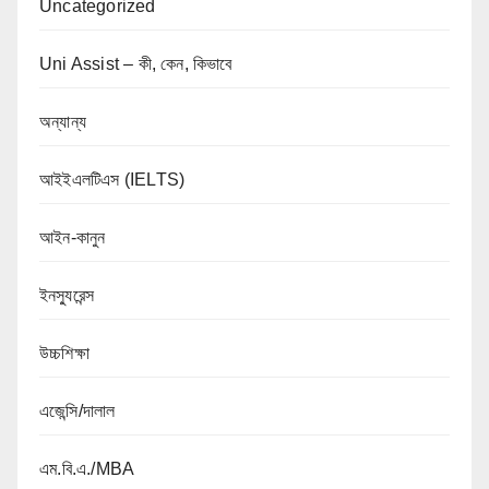
Uncategorized
Uni Assist – কী, কেন, কিভাবে
অন্যান্য
আইইএলটিএস (IELTS)
আইন-কানুন
ইনস্যুরেন্স
উচ্চশিক্ষা
এজেন্সি/দালাল
এম.বি.এ./MBA