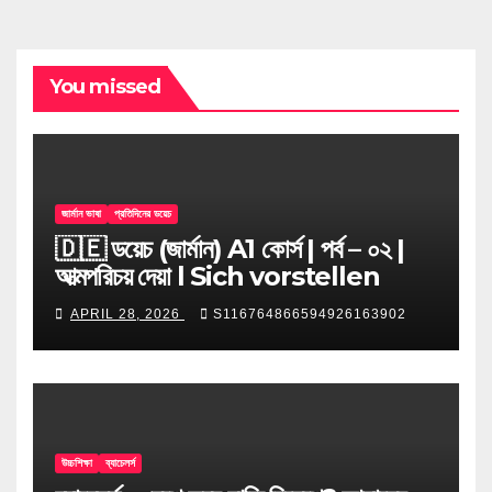
You missed
জার্মান ভাষা
প্রতিদিনের ডয়েচ
🇩🇪 ডয়েচ (জার্মান) A1 কোর্স | পর্ব – ০২ |
আত্মপরিচয় দেয়া l Sich vorstellen
APRIL 28, 2026
S116764866594926163902
উচ্চশিক্ষা
ব্যাচেলর্স