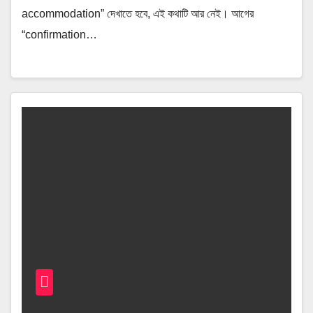
accommodation” দেখাতে হবে, এই কথাটি আর নেই। আগের
“confirmation…