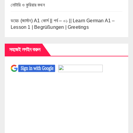
নোটারি ও কুরিয়ার কথন
ডয়েচ (জার্মান) A1 কোর্স || পর্ব – ০১ || Learn German A1 –
Lesson 1 | Begrüßungen | Greetings
সহজেই লগইন করুন