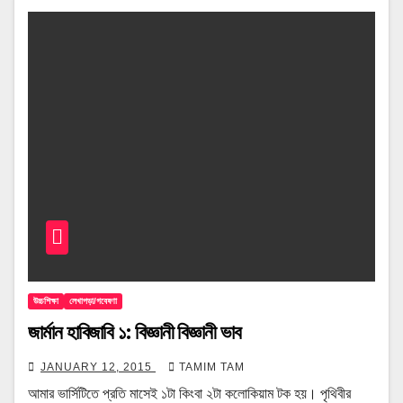
উচ্চশিক্ষা
লেখাপড়া/গবেষণা
জার্মান হাবিজাবি ১: বিজ্ঞানী বিজ্ঞানী ভাব
JANUARY 12, 2015
TAMIM TAM
আমার ভার্সিটিতে প্রতি মাসেই ১টা কিংবা ২টা কলোকিয়াম টক হয়। পৃথিবীর