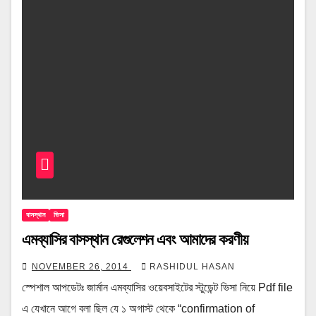
বাসস্থান
ভিসা
এমব্যাসির বাসস্থান রেগুলেশন এবং আমাদের করণীয়
NOVEMBER 26, 2014
RASHIDUL HASAN
স্পেশাল আপডেটঃ জার্মান এমব্যাসির ওয়েবসাইটের স্টুডেন্ট ভিসা নিয়ে Pdf file
এ যেখানে আগে বলা ছিল যে ১ অগাস্ট থেকে “confirmation of