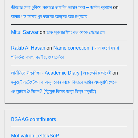
জীবনের দেনা চুকিয়ে পরপারে ভাষাবিদ জাহান আরা – জার্মান প্রবাসে
on
ভাষার পাঠ আমার খুব ধ্যানের আনন্দের আর মগ্নতার
Mitul Sarwar
on
ডাড স্কলারশিপঃ শুরু থেকে শেষের গল্প
Rakib Al Hasan
on
Name correction । নাম সংশোধন বা
পরিবর্তনঃ কারণ, করণীয়, ও সতর্কতা
জার্মানিতে উচ্চশিক্ষা - Academic Diary | একাডেমিক ডায়েরী
on
ডকুমেন্ট এটেস্টেশন বা অন্য কোন কাজে কিভাবে জার্মান এমব্যাসি থেকে
এপয়েন্টমেণ্ট নিবেন? (স্টুডেন্ট ভিসার জন্য ভিন্ন পদ্ধতি)
BSAAG contributors
Motivation Letter/SoP