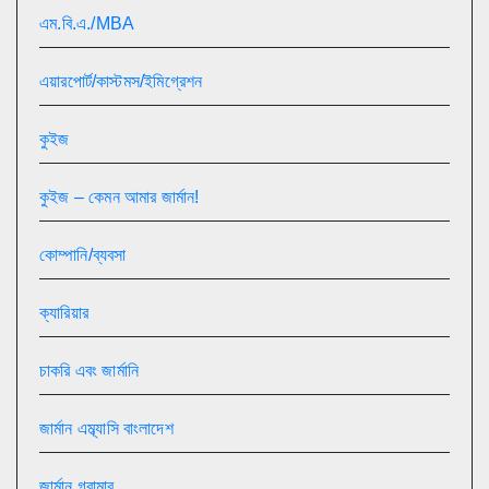
এম.বি.এ./MBA
এয়ারপোর্ট/কাস্টমস/ইমিগ্রেশন
কুইজ
কুইজ – কেমন আমার জার্মান!
কোম্পানি/ব্যবসা
ক্যারিয়ার
চাকরি এবং জার্মানি
জার্মান এম্ব্যাসি বাংলাদেশ
জার্মান গ্রামার