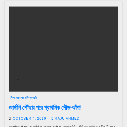
ভিসা পাবার পর বাকি প্রস্তুতি
জার্মানি পৌঁছার পরে প্রাথমিক দৌড়-ঝাঁপ!
OCTOBER 4, 2016
RAJU AHMED
বাংলাদেশে অমুক অফিস, তমুক ব্যাংক, এমব্যাসি, বিভিন্ন স্থানে ছুটাছুটি করে