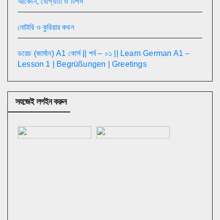
আবেদন, যোগ্যতা ও টিপস
নোটারি ও কুরিয়ার কথন
ডয়েচ (জার্মান) A1 কোর্স || পর্ব – ০১ || Learn German A1 –
Lesson 1 | Begrüßungen | Greetings
সহজেই লগইন করুন