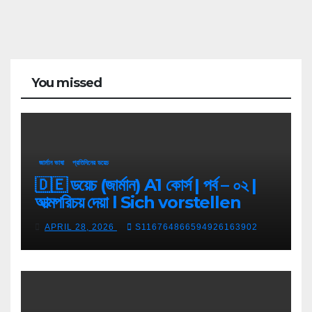
You missed
জার্মান ভাষা
প্রতিদিনের ডয়েচ
🇩🇪 ডয়েচ (জার্মান) A1 কোর্স | পর্ব – ০২ |
আত্মপরিচয় দেয়া l Sich vorstellen
APRIL 28, 2026
S116764866594926163902