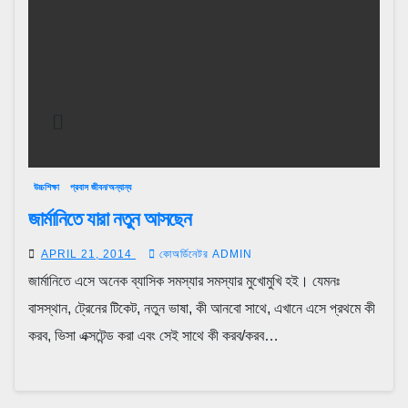
উচ্চশিক্ষা
প্রবাস জীবন/অন্যান্য
জার্মানিতে যারা নতুন আসছেন
APRIL 21, 2014
কোঅর্ডিনেটর ADMIN
জার্মানিতে এসে অনেক ব্যাসিক সমস্যার সমস্যার মুখোমুখি হই। যেমনঃ
বাসস্থান, ট্রেনের টিকেট, নতুন ভাষা, কী আনবো সাথে, এখানে এসে প্রথমে কী
করব, ভিসা এক্সটেন্ড করা এবং সেই সাথে কী করব/করব…