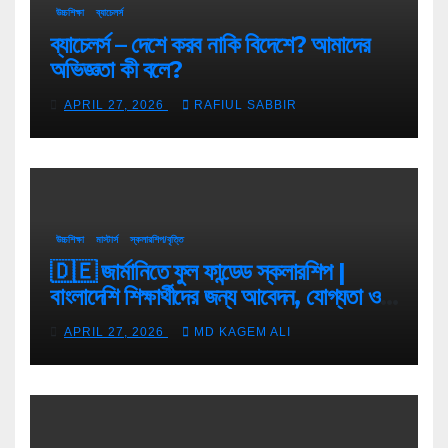
উচ্চশিক্ষা
ব্যাচেলর্স
ব্যাচেলর্স – দেশে করব নাকি বিদেশে? আমাদের
অভিজ্ঞতা কী বলে?
APRIL 27, 2026
RAFIUL SABBIR
উচ্চশিক্ষা
মাস্টার্স
স্কলারশিপ/বৃত্তি
🇩🇪 জার্মানিতে ফুল ফান্ডেড স্কলারশিপ |
বাংলাদেশি শিক্ষার্থীদের জন্য আবেদন, যোগ্যতা ও
টিপস
APRIL 27, 2026
MD KAGEM ALI