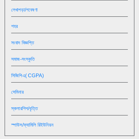
লেখাপড়া/গবেষণা
শহর
সংবাদ বিজ্ঞপ্তি
সমাজ-সংস্কৃতি
সিজিপিএ( CGPA)
সেমিনার
স্কলারশিপ/বৃত্তি
স্পাউস/ফ্যামিলি রিইউনিয়ন