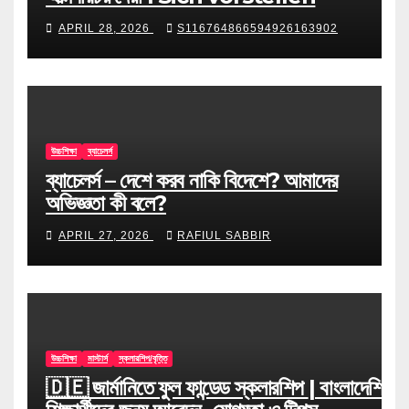
APRIL 28, 2026
S116764866594926163902
উচ্চশিক্ষা
ব্যাচেলর্স
ব্যাচেলর্স – দেশে করব নাকি বিদেশে? আমাদের
অভিজ্ঞতা কী বলে?
APRIL 27, 2026
RAFIUL SABBIR
উচ্চশিক্ষা
মাস্টার্স
স্কলারশিপ/বৃত্তি
🇩🇪 জার্মানিতে ফুল ফান্ডেড স্কলারশিপ | বাংলাদেশি