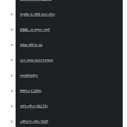
সত্যায়িত বা নোটারি করতে চাইলে
DBBL এর মাধ্যমে পেমেন্ট
কুরিয়ার সার্ভিসের খরচ
দেশে কোথায় করবেন ইনস্যুরেন্স
স্কলারশিপ/বৃত্তি
সিজিপিএ( CGPA)
আইইএলটিএস (IELTS)
মোটিভেশন লেটার / SOP