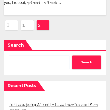
yes, I repeat, ব্যর্থ হয়েছি। তাই আমার…
Posts
1
2
pagination
Search
Search
Recent Posts
🇩🇪 ডয়েচ (জার্মান) A1 কোর্স | পর্ব – ০২ | আত্মপরিচয় দেয়া l Sich