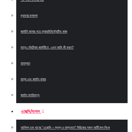
ভ্রমন/খেলাধুলা
জার্মানি আসার পরে অ্যাডমিনিস্ট্রেটিভ কাজ
মাত্র পৌছাঁঁলাম জার্মানীতে, এখন আমি কী করব?
বাসস্থান
রান্না এবং জার্মান খাবার
জার্মান নাগরিকত্ব
এজেন্সি/দালাল
আনিসুল হক খানের ”এজেন্সি – স্বপ্ন ও বাস্তবতা” সিরিজের সকল আর্টিকেল লিংক