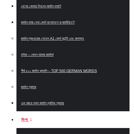
দেশের কোথায় শিখবেন জার্মান ভাষা?
জার্মান ভাষা শেখা কোর্স বাংলাদেশে না জার্মানিতে?
জার্মান ল্যাংগুয়েজ লেভেল A1 কোর্স কন্টেন্ট এবং ধাপসমূহ
কুইজ – কেমন আমার জার্মান!
শীর্ষ ৫০০ জার্মান শব্দাবলি – TOP 500 GERMAN WORDS
জার্মান গ্রামার
এক নজরে সকল জার্মান ব্যাসিক গ্রামার
ভিসা