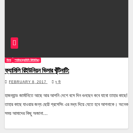
ভিসা
স্পাউস/ফ্যামিলি রিইউনিয়ন
ফ্যামিলি রিইউনিয়ন ভিসার খুঁটিনাটি:
FEBRUARY 8, 2017
যূ থী
হাজব্যান্ড জার্মানিতে আছে আর আপনি দেশে বসে দিন গুনছেন কবে যাবো তাহার কাছে!
তাহার কাছে যাওয়ার জন্য ছোট্ট প্রসেসিং এর মধ্য দিয়ে যেতে হবে আপনাকে। অনেক
সময় আমাদের কিছু অজানা…