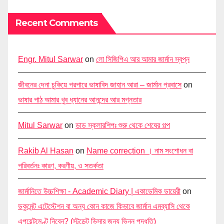
Recent Comments
Engr. Mitul Sarwar
on
লো সিজিপিএ আর আমার জার্মান স্বপ্ন
জীবনের দেনা চুকিয়ে পরপারে ভাষাবিদ জাহান আরা – জার্মান প্রবাসে
on
ভাষার পাঠ আমার খুব ধ্যানের আনন্দের আর মগ্নতার
Mitul Sarwar
on
ডাড স্কলারশিপঃ শুরু থেকে শেষের গল্প
Rakib Al Hasan
on
Name correction । নাম সংশোধন বা
পরিবর্তনঃ কারণ, করণীয়, ও সতর্কতা
জার্মানিতে উচ্চশিক্ষা - Academic Diary | একাডেমিক ডায়েরী
on
ডকুমেন্ট এটেস্টেশন বা অন্য কোন কাজে কিভাবে জার্মান এমব্যাসি থেকে
এপয়েন্টমেণ্ট নিবেন? (স্টুডেন্ট ভিসার জন্য ভিন্ন পদ্ধতি)