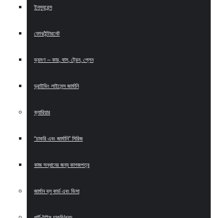
ইনস্যুরেন্স
ফোন/ইন্টারনেট
ভ্রমণ – কার, বাস, ট্রেন, প্লেন
ড্রাইভিং লাইসেন্স জার্মানি
ক্যারিয়ার
“চাকরি এবং জার্মানি” সিরিজ
কাজ সন্ধানের জন্য কাগজপত্র
জার্মান ব্লু কার্ড এবং ভিসা
পার্ট-টাইম চাকরি/খরচ