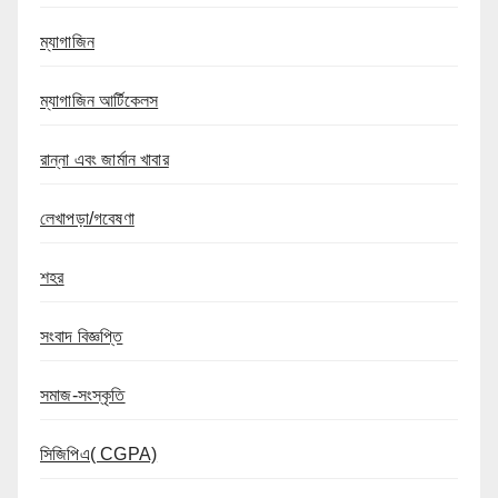
ম্যাগাজিন
ম্যাগাজিন আর্টিকেলস
রান্না এবং জার্মান খাবার
লেখাপড়া/গবেষণা
শহর
সংবাদ বিজ্ঞপ্তি
সমাজ-সংস্কৃতি
সিজিপিএ( CGPA)