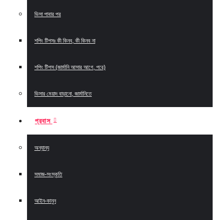
ভিসা পাবার পর
শপিং টিপসঃ কী কিনব, কী কিনব না
শপিং টিপস (জার্মানি আসার আগে, পরে)
ভিসার মেয়াদ বাড়ানো, জার্মানিতে
প্রবাস
অন্যান্য
সমাজ-সংস্কৃতি
আইন-কানুন