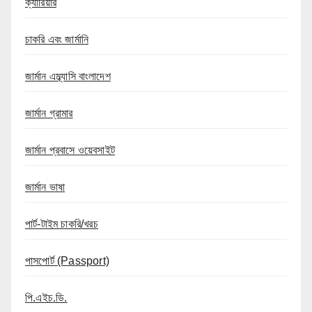
ক্যারিয়ার
চাকরি এবং জার্মানি
জার্মান এম্ব্যাসি বাংলাদেশ
জার্মান গ্রামার
জার্মান প্রবাসে ওয়েবসাইট
জার্মান ভাষা
পার্ট-টাইম চাকরি/খরচ
পাসপোর্ট (Passport)
পি.এইচ.ডি.