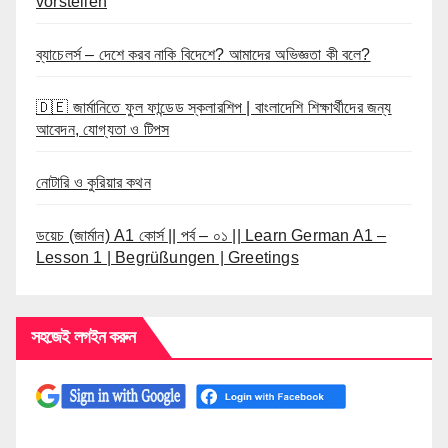
vorstellen
ব্যাচেলর্স – দেশে করব নাকি বিদেশে? আমাদের অভিজ্ঞতা কী বলে?
🇩🇪 জার্মানিতে ফুল ফান্ডেড স্কলারশিপ | বাংলাদেশি শিক্ষার্থীদের জন্য
আবেদন, যোগ্যতা ও টিপস
নোটারি ও কুরিয়ার কথন
ডয়েচ (জার্মান) A1 কোর্স || পর্ব – ০১ || Learn German A1 –
Lesson 1 | Begrüßungen | Greetings
সহজেই লগইন করুন