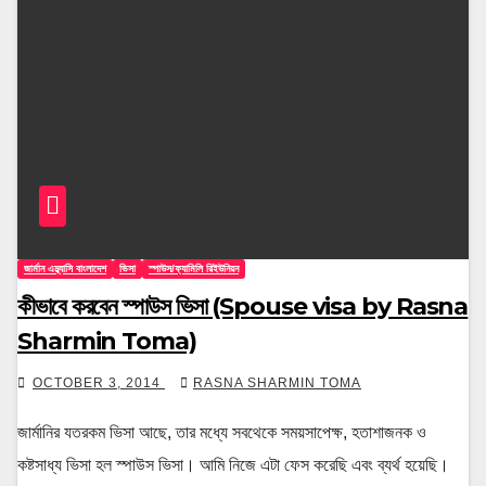
জার্মান এম্ব্যাসি বাংলাদেশ
ভিসা
স্পাউস/ফ্যামিলি রিইউনিয়ন
কীভাবে করবেন স্পাউস ভিসা (Spouse visa by Rasna
Sharmin Toma)
OCTOBER 3, 2014
RASNA SHARMIN TOMA
জার্মানির যতরকম ভিসা আছে, তার মধ্যে সবথেকে সময়সাপেক্ষ, হতাশাজনক ও
কষ্টসাধ্য ভিসা হল স্পাউস ভিসা। আমি নিজে এটা ফেস করেছি এবং ব্যর্থ হয়েছি।