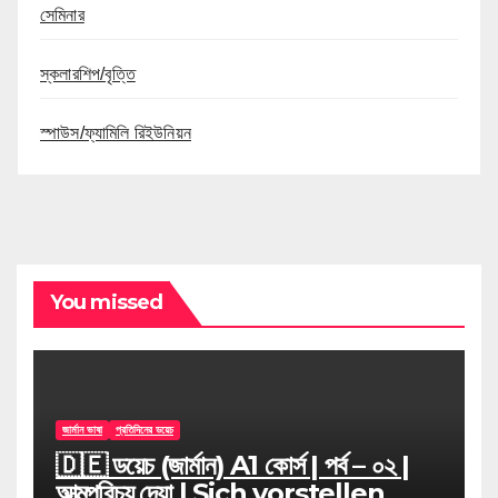
সেমিনার
স্কলারশিপ/বৃত্তি
স্পাউস/ফ্যামিলি রিইউনিয়ন
You missed
জার্মান ভাষা
প্রতিদিনের ডয়েচ
🇩🇪 ডয়েচ (জার্মান) A1 কোর্স | পর্ব – ০২ |
আত্মপরিচয় দেয়া l Sich vorstellen