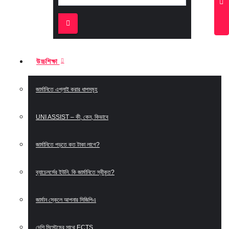
উচ্চশিক্ষা
জার্মানিতে এপ্লাই করার ধাপসমূহ
UNI ASSIST – কী, কেন, কিভাবে
জার্মানিতে পড়তে কত টাকা লাগে?
ব্যাচেলর্সের ইউনি. কি জার্মানিতে স্বীকৃত?
জার্মান স্কেলে আপনার সিজিপিএ
দেশি সিস্টেমের সাথে ECTS