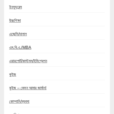
ইনস্যুরেন্স
উচ্চশিক্ষা
এজেন্সি/দালাল
এম.বি.এ./MBA
এয়ারপোর্ট/কাস্টমস/ইমিগ্রেশন
কুইজ
কুইজ – কেমন আমার জার্মান!
কোম্পানি/ব্যবসা