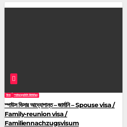
ভিসা
স্পাউস/ফ্যামিলি রিইউনিয়ন
স্পাউস ভিসার আদ্যোপান্ত – জার্মানি – Spouse visa /
Family-reunion visa /
Familiennachzugsvisum