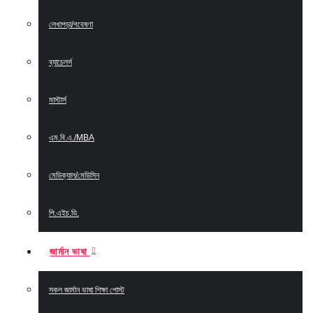
লেখাপড়া/গবেষণা
ব্যাচেলর্স
মাস্টার্স
এম.বি.এ./MBA
মেডিক্যাল/মেডিসিন
পি.এইচ.ডি.
জার্মান ভাষা
সকল জার্মান ভাষা শিক্ষা পোস্ট