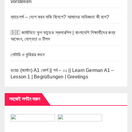
vorstellen
ব্যাচেলর্স – দেশে করব নাকি বিদেশে? আমাদের অভিজ্ঞতা কী বলে?
🇩🇪 জার্মানিতে ফুল ফান্ডেড স্কলারশিপ | বাংলাদেশি শিক্ষার্থীদের জন্য
আবেদন, যোগ্যতা ও টিপস
নোটারি ও কুরিয়ার কথন
ডয়েচ (জার্মান) A1 কোর্স || পর্ব – ০১ || Learn German A1 –
Lesson 1 | Begrüßungen | Greetings
সহজেই লগইন করুন