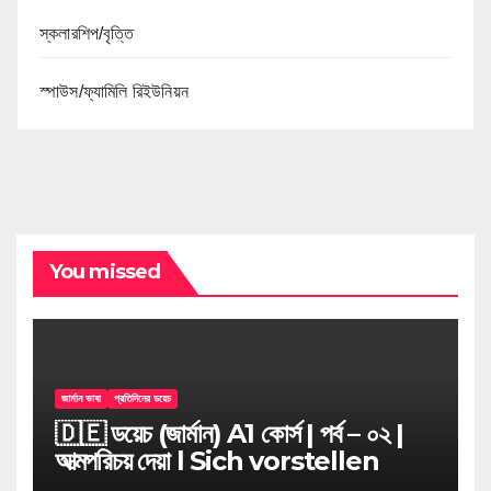
স্কলারশিপ/বৃত্তি
স্পাউস/ফ্যামিলি রিইউনিয়ন
You missed
জার্মান ভাষা
প্রতিদিনের ডয়েচ
🇩🇪 ডয়েচ (জার্মান) A1 কোর্স | পর্ব – ০২ |
আত্মপরিচয় দেয়া l Sich vorstellen