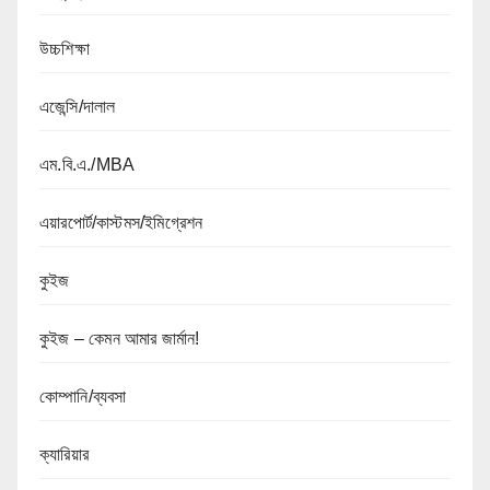
উচ্চশিক্ষা
এজেন্সি/দালাল
এম.বি.এ./MBA
এয়ারপোর্ট/কাস্টমস/ইমিগ্রেশন
কুইজ
কুইজ – কেমন আমার জার্মান!
কোম্পানি/ব্যবসা
ক্যারিয়ার