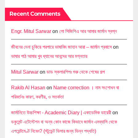
Recent Comments
Engr. Mitul Sarwar
on
লো সিজিপিএ আর আমার জার্মান স্বপ্ন
জীবনের দেনা চুকিয়ে পরপারে ভাষাবিদ জাহান আরা – জার্মান প্রবাসে
on
ভাষার পাঠ আমার খুব ধ্যানের আনন্দের আর মগ্নতার
Mitul Sarwar
on
ডাড স্কলারশিপঃ শুরু থেকে শেষের গল্প
Rakib Al Hasan
on
Name correction । নাম সংশোধন বা
পরিবর্তনঃ কারণ, করণীয়, ও সতর্কতা
জার্মানিতে উচ্চশিক্ষা - Academic Diary | একাডেমিক ডায়েরী
on
ডকুমেন্ট এটেস্টেশন বা অন্য কোন কাজে কিভাবে জার্মান এমব্যাসি থেকে
এপয়েন্টমেণ্ট নিবেন? (স্টুডেন্ট ভিসার জন্য ভিন্ন পদ্ধতি)