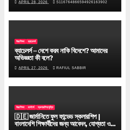
APRIL 28, 2026
S116764866594926163902
উচ্চশিক্ষা
ব্যাচেলর্স
ব্যাচেলর্স – দেশে করব নাকি বিদেশে? আমাদের
অভিজ্ঞতা কী বলে?
APRIL 27, 2026
RAFIUL SABBIR
উচ্চশিক্ষা
মাস্টার্স
স্কলারশিপ/বৃত্তি
🇩🇪 জার্মানিতে ফুল ফান্ডেড স্কলারশিপ |
বাংলাদেশি শিক্ষার্থীদের জন্য আবেদন, যোগ্যতা ও