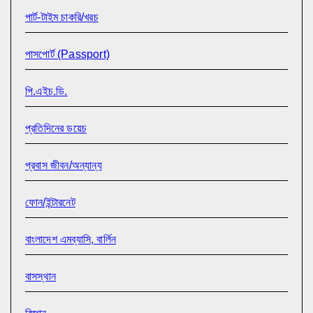
পার্ট-টাইম চাকরি/খরচ
পাসপোর্ট (Passport)
পি.এইচ.ডি.
প্রতিদিনের ডয়েচ
প্রবাস জীবন/অন্যান্য
ফোন/ইন্টারনেট
বাংলাদেশ এমব্যাসি, বার্লিন
বাসস্থান