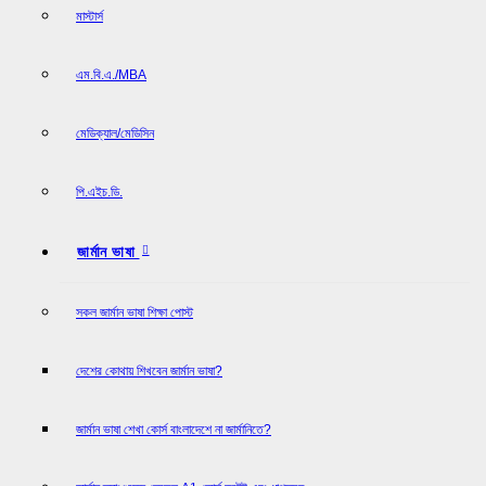
মাস্টার্স
এম.বি.এ./MBA
মেডিক্যাল/মেডিসিন
পি.এইচ.ডি.
জার্মান ভাষা
সকল জার্মান ভাষা শিক্ষা পোস্ট
দেশের কোথায় শিখবেন জার্মান ভাষা?
জার্মান ভাষা শেখা কোর্স বাংলাদেশে না জার্মানিতে?