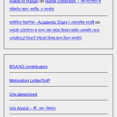
Rakib Al Hasan
on
Name correction । নাম সংশোধন বা
পরিবর্তনঃ কারণ, করণীয়, ও সতর্কতা
জার্মানিতে উচ্চশিক্ষা - Academic Diary | একাডেমিক ডায়েরী
on
ডকুমেন্ট এটেস্টেশন বা অন্য কোন কাজে কিভাবে জার্মান এমব্যাসি থেকে
এপয়েন্টমেণ্ট নিবেন? (স্টুডেন্ট ভিসার জন্য ভিন্ন পদ্ধতি)
BSAAG contributors
Motivation Letter/SoP
Uncategorized
Uni Assist – কী, কেন, কিভাবে