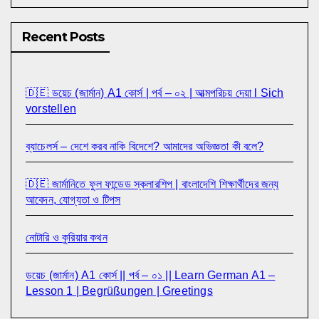
Recent Posts
🇩🇪 ডয়েচ (জার্মান) A1 কোর্স | পর্ব – ০২ | আত্মপরিচয় দেয়া l Sich
vorstellen
ব্যাচেলর্স – দেশে করব নাকি বিদেশে? আমাদের অভিজ্ঞতা কী বলে?
🇩🇪 জার্মানিতে ফুল ফান্ডেড স্কলারশিপ | বাংলাদেশি শিক্ষার্থীদের জন্য
আবেদন, যোগ্যতা ও টিপস
নোটারি ও কুরিয়ার কথন
ডয়েচ (জার্মান) A1 কোর্স || পর্ব – ০১ || Learn German A1 –
Lesson 1 | Begrüßungen | Greetings