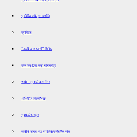
ড্রাইভিং লাইসেন্স জার্মানি
ক্যারিয়ার
“চাকরি এবং জার্মানি” সিরিজ
কাজ সন্ধানের জন্য কাগজপত্র
জার্মান ব্লু কার্ড এবং ভিসা
পার্ট-টাইম চাকরি/খরচ
ভ্রমন/খেলাধুলা
জার্মানি আসার পরে অ্যাডমিনিস্ট্রেটিভ কাজ