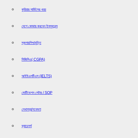
কুরিয়ার সার্ভিসের খরচ
দেশে কোথায় করবেন ইনস্যুরেন্স
স্কলারশিপ/বৃত্তি
সিজিপিএ( CGPA)
আইইএলটিএস (IELTS)
মোটিভেশন লেটার / SOP
লেখাপড়া/গবেষণা
ব্যাচেলর্স