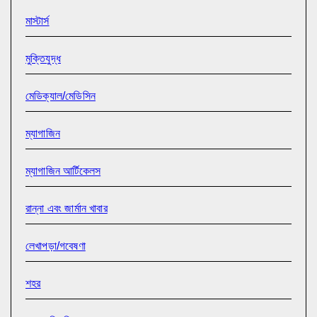
মাস্টার্স
মুক্তিযুদ্ধ
মেডিক্যাল/মেডিসিন
ম্যাগাজিন
ম্যাগাজিন আর্টিকেলস
রান্না এবং জার্মান খাবার
লেখাপড়া/গবেষণা
শহর