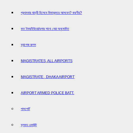
প্রথমবার যাত্রী হিসেবে বিমানবন্দরে আসবেন? করণীয়?
কত টাকা/ইউরো/ডলার সাথে নেয়া অনুমোদিত
ব্যাগেজ রুলস
MAGISTRATES, ALL AIRPORTS
MAGISTRATE , DHAKA AIRPORT
AIRPORT ARMED POLICE BATT.
পাসপোর্ট
ব্লকড একাউন্ট