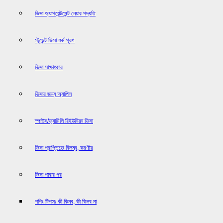
ভিসা অ্যাপয়েন্টমেন্ট নেয়ার পদ্ধতি
স্টুডেন্ট ভিসা ফর্ম পূরণ
ভিসা সাক্ষাৎকার
ভিসার জন্য অ্যাপিল
স্পাউস/ফ্যামিলি রিইউনিয়ন ভিসা
ভিসা প্রাপ্তিতে বিলম্ব, করণীয়
ভিসা পাবার পর
শপিং টিপসঃ কী কিনব, কী কিনব না