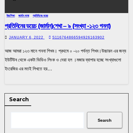
উচ্চশিক্ষা
জার্মান ভাষা
প্রতিদিনের ডয়েচ
প্রতিদিনের ডয়েচ (জার্মান)শেখা – ৯ (সংখ্যা -১২৩ গননা)
JANUARY 6, 2022
S116764866594926163902
আজ আমরা ১২৩ মানে গননা শিখব। প্রথমে ০ -২০ পর্যন্ত শিখব।উচ্চারন এর জন্য
ইউটিউব থেকে একটা ভিডিও লিংক ও দেয়া হল ।মজার ব্যাপার হচ্ছে সংখ্যাগুলো
ইংরেজির এর মতই লিখতে হয়…
Search
Search