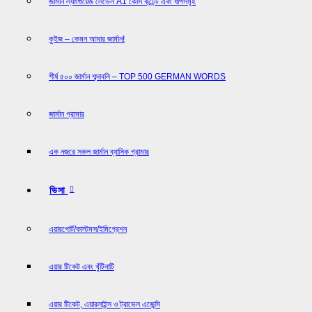
জার্মান ল্যাংগুয়েজ লেভেল A1 কোর্স কন্টেন্ট এবং ধাপসমূহ
কুইজ – কেমন আমার জার্মান!
শীর্ষ ৫০০ জার্মান শব্দাবলি – TOP 500 GERMAN WORDS
জার্মান গ্রামার
এক নজরে সকল জার্মান ব্যাসিক গ্রামার
ভিসা
এয়ারপোর্ট/কাস্টমস/ইমিগ্রেশন
এয়ার টিকেট এবং খুঁটিনাটি
এয়ার টিকেট, এয়ারলাইন্স ও ট্রাভেল এজেন্সি