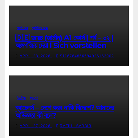
জার্মান ভাষা
প্রতিদিনের ডয়েচ
🇩🇪 ডয়েচ (জার্মান) A1 কোর্স | পর্ব – ০২ |
আত্মপরিচয় দেয়া l Sich vorstellen
APRIL 28, 2026
S116764866594926163902
উচ্চশিক্ষা
ব্যাচেলর্স
ব্যাচেলর্স – দেশে করব নাকি বিদেশে? আমাদের
অভিজ্ঞতা কী বলে?
APRIL 27, 2026
RAFIUL SABBIR