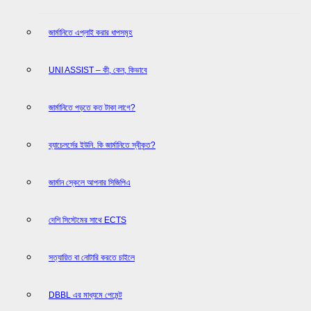
জার্মানিতে এপ্লাই করার ধাপসমূহ
UNI ASSIST – কী, কেন, কিভাবে
জার্মানিতে পড়তে কত টাকা লাগে?
ব্যাচেলর্সের ইউনি. কি জার্মানিতে স্বীকৃত?
জার্মান স্কেলে আপনার সিজিপিএ
দেশি সিস্টেমের সাথে ECTS
সত্যায়িত বা নোটারি করতে চাইলে
DBBL এর মাধ্যমে পেমেন্ট