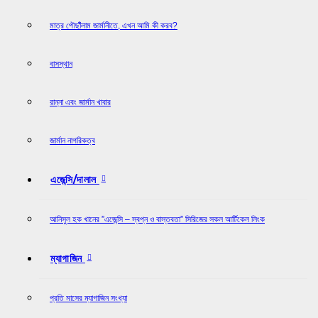
মাত্র পৌছাঁঁলাম জার্মানীতে, এখন আমি কী করব?
বাসস্থান
রান্না এবং জার্মান খাবার
জার্মান নাগরিকত্ব
এজেন্সি/দালাল
আনিসুল হক খানের ”এজেন্সি – স্বপ্ন ও বাস্তবতা” সিরিজের সকল আর্টিকেল লিংক
ম্যাগাজিন
প্রতি মাসের ম্যাগাজিন সংখ্যা