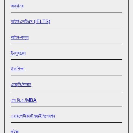
অন্যান্য
আইইএলটিএস (IELTS)
আইন-কানুন
ইনস্যুরেন্স
উচ্চশিক্ষা
এজেন্সি/দালাল
এম.বি.এ./MBA
এয়ারপোর্ট/কাস্টমস/ইমিগ্রেশন
কুইজ