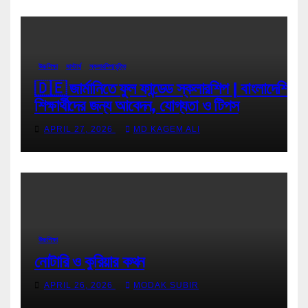
উচ্চশিক্ষা
মাস্টার্স
স্কলারশিপ/বৃত্তি
🇩🇪 জার্মানিতে ফুল ফান্ডেড স্কলারশিপ | বাংলাদেশি
শিক্ষার্থীদের জন্য আবেদন, যোগ্যতা ও টিপস
APRIL 27, 2026
MD KAGEM ALI
উচ্চশিক্ষা
নোটারি ও কুরিয়ার কথন
APRIL 26, 2026
MODAK SUBIR