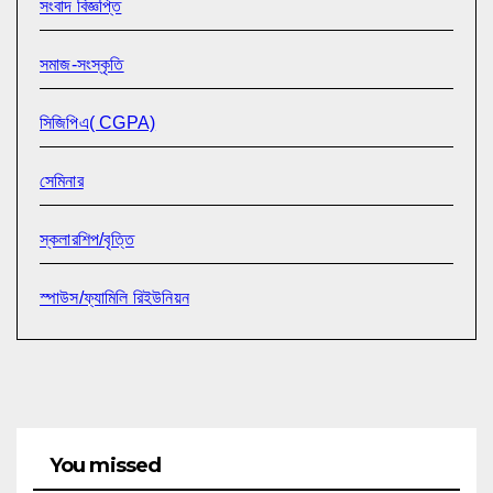
সংবাদ বিজ্ঞপ্তি
সমাজ-সংস্কৃতি
সিজিপিএ( CGPA)
সেমিনার
স্কলারশিপ/বৃত্তি
স্পাউস/ফ্যামিলি রিইউনিয়ন
You missed