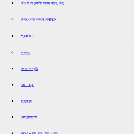
শপিং টিপস (জার্মানি আসার আগে, পরে)
ভিসার মেয়াদ বাড়ানো, জার্মানিতে
প্রবাস
অন্যান্য
সমাজ-সংস্কৃতি
আইন-কানুন
ইনস্যুরেন্স
ফোন/ইন্টারনেট
ভ্রমণ – কার, বাস, ট্রেন, প্লেন