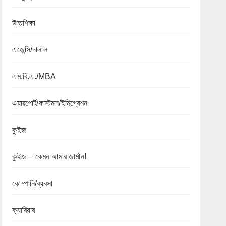
উচ্চশিক্ষা
এজেন্সি/দালাল
এম.বি.এ./MBA
এয়ারপোর্ট/কাস্টমস/ইমিগ্রেশন
কুইজ
কুইজ – কেমন আমার জার্মান!
কোম্পানি/ব্যবসা
ক্যারিয়ার