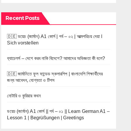
Recent Posts
🇩🇪 ডয়েচ (জার্মান) A1 কোর্স | পর্ব – ০২ | আত্মপরিচয় দেয়া l
Sich vorstellen
ব্যাচেলর্স – দেশে করব নাকি বিদেশে? আমাদের অভিজ্ঞতা কী বলে?
🇩🇪 জার্মানিতে ফুল ফান্ডেড স্কলারশিপ | বাংলাদেশি শিক্ষার্থীদের
জন্য আবেদন, যোগ্যতা ও টিপস
নোটারি ও কুরিয়ার কথন
ডয়েচ (জার্মান) A1 কোর্স || পর্ব – ০১ || Learn German A1 –
Lesson 1 | Begrüßungen | Greetings