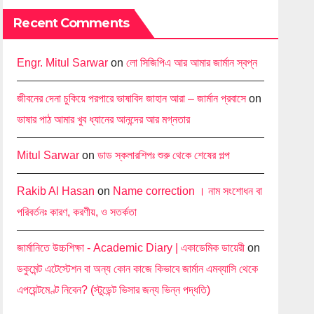
Recent Comments
Engr. Mitul Sarwar
on
লো সিজিপিএ আর আমার জার্মান স্বপ্ন
জীবনের দেনা চুকিয়ে পরপারে ভাষাবিদ জাহান আরা – জার্মান প্রবাসে
on
ভাষার পাঠ আমার খুব ধ্যানের আনন্দের আর মগ্নতার
Mitul Sarwar
on
ডাড স্কলারশিপঃ শুরু থেকে শেষের গল্প
Rakib Al Hasan
on
Name correction । নাম সংশোধন বা
পরিবর্তনঃ কারণ, করণীয়, ও সতর্কতা
জার্মানিতে উচ্চশিক্ষা - Academic Diary | একাডেমিক ডায়েরী
on
ডকুমেন্ট এটেস্টেশন বা অন্য কোন কাজে কিভাবে জার্মান এমব্যাসি থেকে
এপয়েন্টমেণ্ট নিবেন? (স্টুডেন্ট ভিসার জন্য ভিন্ন পদ্ধতি)