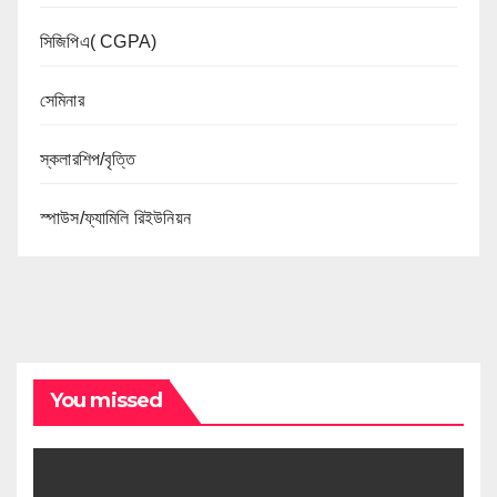
সিজিপিএ( CGPA)
সেমিনার
স্কলারশিপ/বৃত্তি
স্পাউস/ফ্যামিলি রিইউনিয়ন
You missed