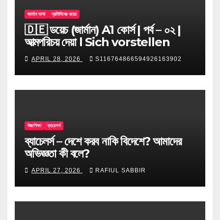
জার্মান ভাষা
প্রতিদিনের ডয়েচ
🇩🇪 ডয়েচ (জার্মান) A1 কোর্স | পর্ব – ০২ |
আত্মপরিচয় দেয়া l Sich vorstellen
APRIL 28, 2026
S116764866594926163902
উচ্চশিক্ষা
ব্যাচেলর্স
ব্যাচেলর্স – দেশে করব নাকি বিদেশে? আমাদের
অভিজ্ঞতা কী বলে?
APRIL 27, 2026
RAFIUL SABBIR