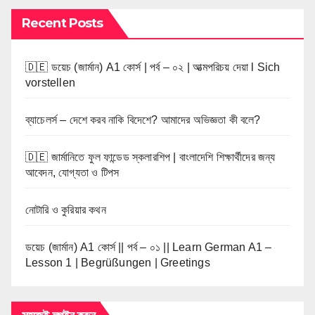
Recent Posts
🇩🇪 ডয়েচ (জার্মান) A1 কোর্স | পর্ব – ০২ | আত্মপরিচয় দেয়া l Sich
vorstellen
ব্যাচেলর্স – দেশে করব নাকি বিদেশে? আমাদের অভিজ্ঞতা কী বলে?
🇩🇪 জার্মানিতে ফুল ফান্ডেড স্কলারশিপ | বাংলাদেশি শিক্ষার্থীদের জন্য
আবেদন, যোগ্যতা ও টিপস
নোটারি ও কুরিয়ার কথন
ডয়েচ (জার্মান) A1 কোর্স || পর্ব – ০১ || Learn German A1 –
Lesson 1 | Begrüßungen | Greetings