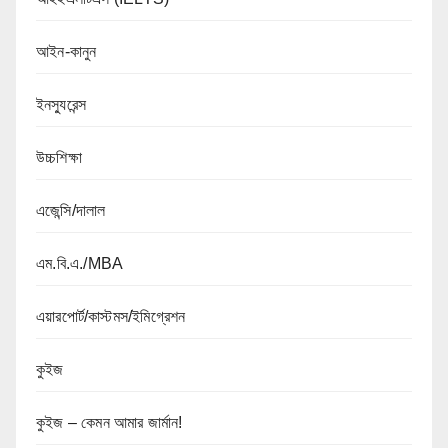
আইন-কানুন
ইনস্যুরেন্স
উচ্চশিক্ষা
এজেন্সি/দালাল
এম.বি.এ./MBA
এয়ারপোর্ট/কাস্টমস/ইমিগ্রেশন
কুইজ
কুইজ – কেমন আমার জার্মান!