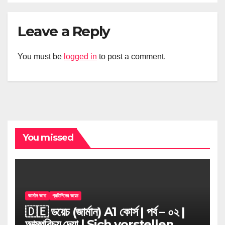
Leave a Reply
You must be
logged in
to post a comment.
You missed
জার্মান ভাষা
প্রতিদিনের ডয়েচ
🇩🇪 ডয়েচ (জার্মান) A1 কোর্স | পর্ব – ০২ |
আত্মপরিচয় দেয়া l Sich vorstellen