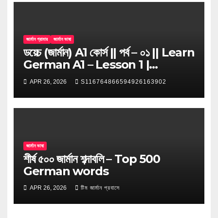
জার্মান গ্রামার
জার্মান ভাষা
ডয়েচ (জার্মান) A1 কোর্স || পর্ব – ০১ || Learn
German A1 – Lesson 1 |
Begrüßungen | Greetings
APR 26, 2026
S116764866594926163902
জার্মান ভাষা
শীর্ষ ৫০০ জার্মান শব্দাবলি – Top 500
German words
APR 26, 2026
টিম জার্মান প্রবাসে