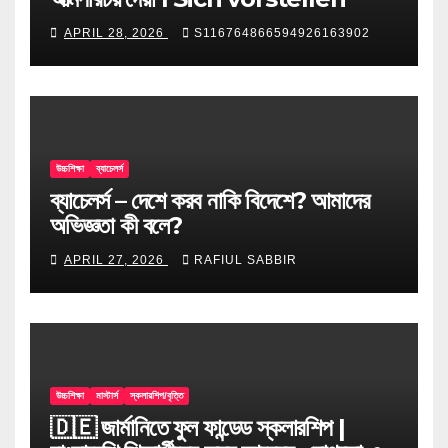
APRIL 28, 2026
S116764866594926163902
উচ্চশিক্ষা
ব্যাচেলর্স
ব্যাচেলর্স – দেশে করব নাকি বিদেশে? আমাদের
অভিজ্ঞতা কী বলে?
APRIL 27, 2026
RAFIUL SABBIR
উচ্চশিক্ষা
মাস্টার্স
স্কলারশিপ/বৃত্তি
🇩🇪 জার্মানিতে ফুল ফান্ডেড স্কলারশিপ |