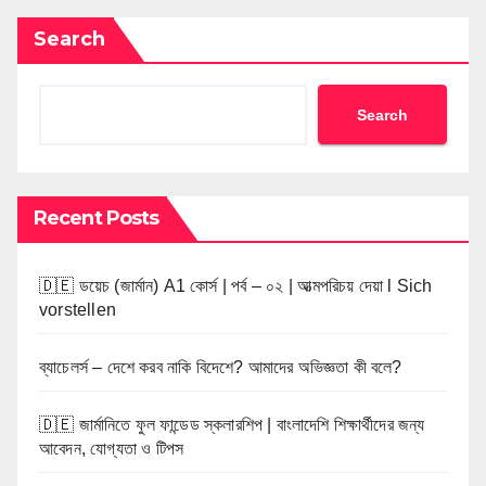
Search
Search
Recent Posts
🇩🇪 ডয়েচ (জার্মান) A1 কোর্স | পর্ব – ০২ | আত্মপরিচয় দেয়া l Sich
vorstellen
ব্যাচেলর্স – দেশে করব নাকি বিদেশে? আমাদের অভিজ্ঞতা কী বলে?
🇩🇪 জার্মানিতে ফুল ফান্ডেড স্কলারশিপ | বাংলাদেশি শিক্ষার্থীদের জন্য
আবেদন, যোগ্যতা ও টিপস