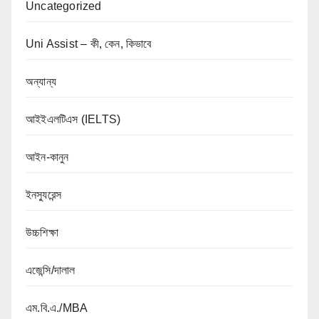
Uncategorized
Uni Assist – কী, কেন, কিভাবে
অন্যান্য
আইইএলটিএস (IELTS)
আইন-কানুন
ইনস্যুরেন্স
উচ্চশিক্ষা
এজেন্সি/দালাল
এম.বি.এ./MBA