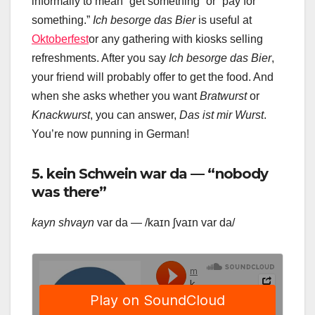
informally to mean “get something” or “pay for
something.”
Ich besorge das Bier
is useful at
Oktoberfest
or any gathering with kiosks selling
refreshments. After you say
Ich besorge das Bier
,
your friend will probably offer to get the food. And
when she asks whether you want
Bratwurst
or
Knackwurst
, you can answer,
Das ist mir Wurst
.
You’re now punning in German!
5. kein Schwein war da — “nobody
was there”
kayn shvayn
var da — /kaɪn ʃvaɪn var da/