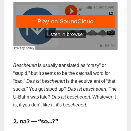
Bescheuert
is usually translated as “crazy” or
“stupid,” but it seems to be the catchall word for
“bad.”
Das ist bescheuert
is the equivalent of “that
sucks.” You got stood up?
Das ist bescheuert
. The
U-Bahn was late?
Das ist bescheuert
. Whatever it
is, if you don’t like it, it’s
bescheuert
.
2. na? — “so…?”