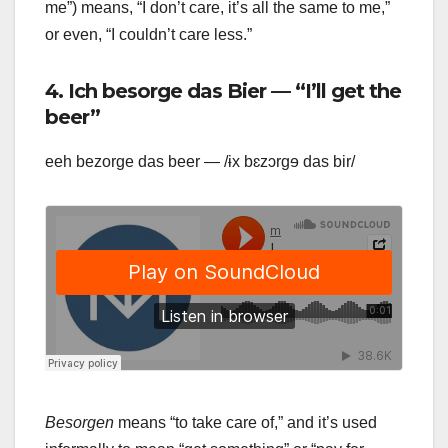
me”) means, “I don’t care, it’s all the same to me,”
or even, “I couldn’t care less.”
4. Ich besorge das Bier — “I’ll get the
beer”
eeh bezorge das beer — /ɨx bɛzɔrgɘ das bir/
Besorgen
means “to take care of,” and it’s used