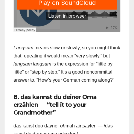
Langsam
means slow or slowly, so you might think
that repeating it would mean “very slowly,” but
langsam langsam
is the expression for “little by
little” or “step by step.” It’s a good noncommittal
answer to, “How’s your German coming along?”
8. das kannst du deiner Oma
erzählen — “tell it to your
Grandmother”
das kanst doo dayner
oh
mah airtsaylen — /das
kanst du daɪnər oma ertseːlɘn/