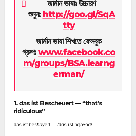
জার্মান ভাষাঃ উচ্চারণ
শুনুন:
http://goo.gl/SqA
tty
জার্মান ভাষা শিখতে ফেসবুক
গ্রুপ:
www.facebook.co
m/groups/BSA.learng
erman/
1. das ist Bescheuert — “that’s
ridiculous”
das ist be
shoy
ert — /dɑs ɪst bɛʃɔʏɘɾt/