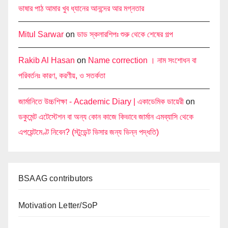
ভাষার পাঠ আমার খুব ধ্যানের আনন্দের আর মগ্নতার
Mitul Sarwar
on
ডাড স্কলারশিপঃ শুরু থেকে শেষের গল্প
Rakib Al Hasan
on
Name correction । নাম সংশোধন বা
পরিবর্তনঃ কারণ, করণীয়, ও সতর্কতা
জার্মানিতে উচ্চশিক্ষা - Academic Diary | একাডেমিক ডায়েরী
on
ডকুমেন্ট এটেস্টেশন বা অন্য কোন কাজে কিভাবে জার্মান এমব্যাসি থেকে
এপয়েন্টমেণ্ট নিবেন? (স্টুডেন্ট ভিসার জন্য ভিন্ন পদ্ধতি)
BSAAG contributors
Motivation Letter/SoP