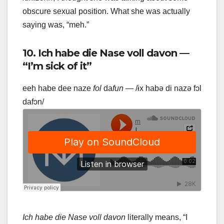
obscure sexual position. What she was actually
saying was, “meh.”
10. Ich habe die Nase voll davon —
“I’m sick of it”
eeh habe dee naze
fol
da
fun
— /ɨx habə di nazə fɔl
dafɔn/
Ich habe die Nase voll davon
literally means, “I