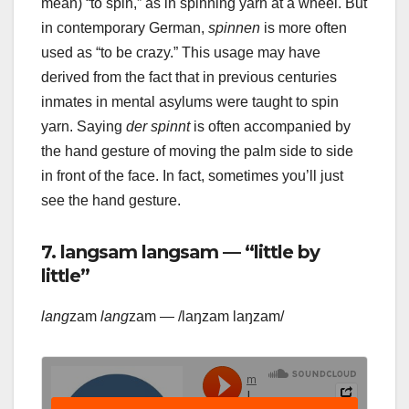
mean) “to spin,” as in spinning yarn at a wheel. But
in contemporary German,
spinnen
is more often
used as “to be crazy.” This usage may have
derived from the fact that in previous centuries
inmates in mental asylums were taught to spin
yarn. Saying
der spinnt
is often accompanied by
the hand gesture of moving the palm side to side
in front of the face. In fact, sometimes you’ll just
see the hand gesture.
7. langsam langsam — “little by
little”
lang
zam
lang
zam — /laŋzam laŋzam/