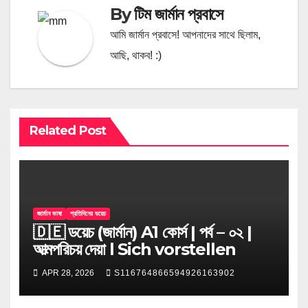
By
টিম জার্মান প্রবাসে
আমি জার্মান প্রবাসে! আপনাদের সাথে ছিলাম,
আছি, থাকব! :)
Related Post
জার্মান ভাষা
প্রতিদিনের ডয়েচ
🇩🇪 ডয়েচ (জার্মান) A1 কোর্স | পর্ব – ০২ |
আত্মপরিচয় দেয়া l Sich vorstellen
APR 28, 2026
S116764866594926163902