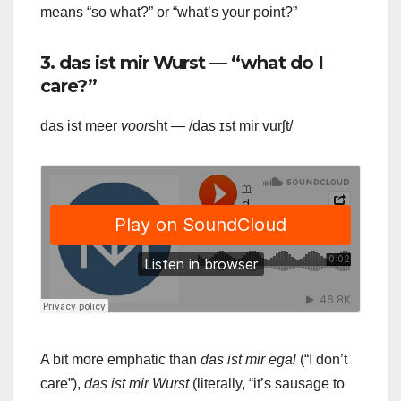
means “so what?” or “what’s your point?”
3. das ist mir Wurst — “what do I
care?”
das ist meer
voor
sht — /das ɪst mir vurʃt/
A bit more emphatic than
das ist mir egal
(“I don’t
care”),
das ist mir Wurst
(literally, “it’s sausage to