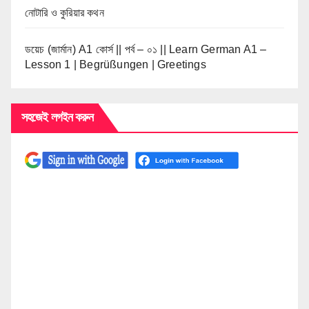
নোটারি ও কুরিয়ার কথন
ডয়েচ (জার্মান) A1 কোর্স || পর্ব – ০১ || Learn German A1 –
Lesson 1 | Begrüßungen | Greetings
সহজেই লগইন করুন