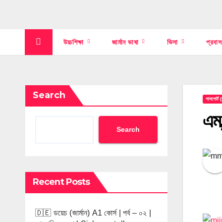
উচ্চশিক্ষা
জার্মান ভাষা
ভিসা
প্রবা
Search
পাসপোর্
এম,
Search
Recent Posts
🇩🇪 ডয়েচ (জার্মান) A1 কোর্স | পর্ব – ০২ |