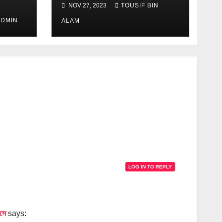
NOV 27, 2023
TOUSIF BIN
র ADMIN
ALAM
LOG IN TO REPLY
সে
says: