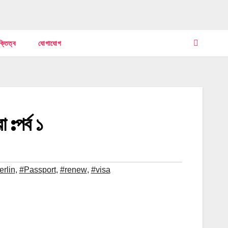
ক্তিত্ব
যোগাযোগ
 :পর্ব ১
erlin
,
#Passport
,
#renew
,
#visa