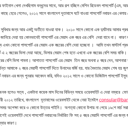
ার ফাইনাল খেলা দেখছিলাম বন্ধুদের সাথে, আর গল্প হচ্ছিল মেশিন রিডেবল পাসপোর্ট (এম, আর
কাছে হেরে গেলেও, ২০১২ সালে বাংলাদেশ দূতাবাসে ঘটে যাওয়া পাসপোর্ট নবায়ন এর খেলায় 
র সুবিধার জন্য আর একটু অতীতে যাওয়া যাক। ২০১০ সালে কোনো এক দুর্ঘটনায় আমার প্রথম 
জানিয়ে দেয়া হয় কোনভাবেই পাসপোর্ট এর মেয়াদ এক বছর এর বেশি দেয়া যাবে না। কারণ 
য এখন কোনো পাসপোর্ট এর মেয়াদ এক বছরের বেশি দেয়া হচ্ছেনা । আমি তখন মাস্টার্স প্
্ট এ ২ বছরের ভিসা দেয়া আছে, ভিসার মেয়াদ শেষ হতে এখনো এক বছরের বেশি সময় বাকি।
ের বেশি ভিসা পাবনা। আপাতত পাসপোর্ট এর মেয়াদ তিন বছর অথবা ৫ বছর দেন, আপনারা যখ
যন্ত আমাকে ২ বছর মেয়াদী পাসপোর্ট দিতে উনাদের মর্জি হয়. যার বৈধতার মেয়াদ শেষ হয় জু
্ট নবায়ন এর জন্য পুনরায় আবেদন করি, যদিও ২০১২ সালে ও কোনো ডিজিটাল পাসপোর্ট ইস্যু
গ্যজনক হলেও সত্য , একটানা কয়েক মাস দিনের বিভিন্ন সময়ে ওয়েবসাইট এ দেয়া নম্বরে
য়ারী ২০১২ তারিখে, বাংলাদেশ দূতাবাসের ওয়েবসাইট থেকে নেয়া ইমেইল
consular@ba
সময় অপেক্ষা করে ও কোনো উত্তর পাইনি। অগত্যা কোনো উপায় না পেয়ে ১৯শে মার্চ সরাসরি ব
েই ওয়েবসাইট দেখে পাসপোর্ট নবায়নের নির্ধারিত ফি সহ ৫ বছর মেয়াদি পাসপোর্ট এর জন্য জ
্যার কারণ।