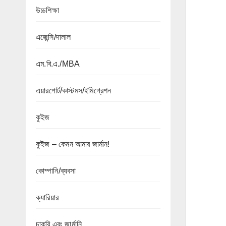
উচ্চশিক্ষা
এজেন্সি/দালাল
এম.বি.এ./MBA
এয়ারপোর্ট/কাস্টমস/ইমিগ্রেশন
কুইজ
কুইজ – কেমন আমার জার্মান!
কোম্পানি/ব্যবসা
ক্যারিয়ার
চাকরি এবং জার্মানি