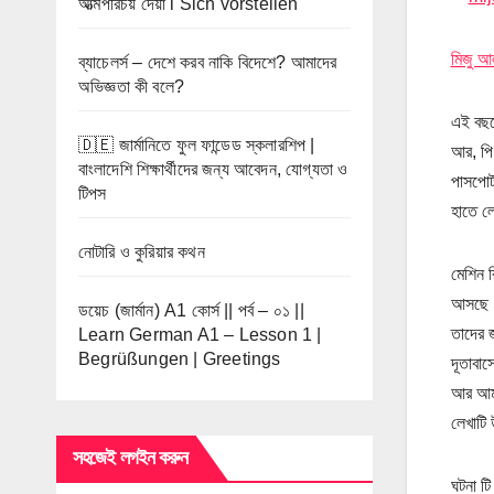
আত্মপরিচয় দেয়া l Sich vorstellen
মিজু আ
ব্যাচেলর্স – দেশে করব নাকি বিদেশে? আমাদের
অভিজ্ঞতা কী বলে?
এই বছর
🇩🇪 জার্মানিতে ফুল ফান্ডেড স্কলারশিপ |
আর, পি 
বাংলাদেশি শিক্ষার্থীদের জন্য আবেদন, যোগ্যতা ও
পাসপোর্
টিপস
হাতে লে
নোটারি ও কুরিয়ার কথন
মেশিন র
আসছে। প
ডয়েচ (জার্মান) A1 কোর্স || পর্ব – ০১ ||
তাদের জ
Learn German A1 – Lesson 1 |
Begrüßungen | Greetings
দূতাবাস
আর আমরা
লেখাটি
সহজেই লগইন করুন
ঘটনা টি