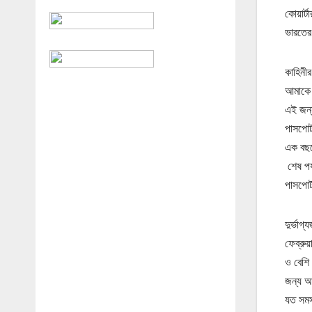
কোয়ার্ট
ভারতের 
কাহিনী
আমাকে 
এই জন্
পাসপোর
এক বছর
শেষ পর্
পাসপোর
দুর্ভা
ফেব্রু
ও বেশি 
জন্য আগ
যত সমস