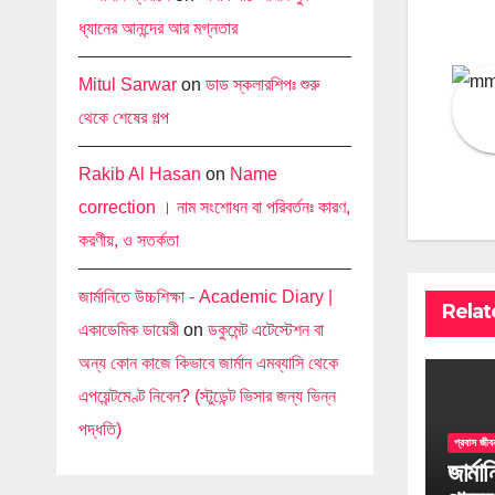
ধ্যানের আনন্দের আর মগ্নতার
Mitul Sarwar
on
ডাড স্কলারশিপঃ শুরু
থেকে শেষের গল্প
Rakib Al Hasan
on
Name
correction । নাম সংশোধন বা পরিবর্তনঃ কারণ,
করণীয়, ও সতর্কতা
জার্মানিতে উচ্চশিক্ষা - Academic Diary |
Relat
একাডেমিক ডায়েরী
on
ডকুমেন্ট এটেস্টেশন বা
অন্য কোন কাজে কিভাবে জার্মান এমব্যাসি থেকে
এপয়েন্টমেণ্ট নিবেন? (স্টুডেন্ট ভিসার জন্য ভিন্ন
পদ্ধতি)
প্রবাস জীবন
জার্মা