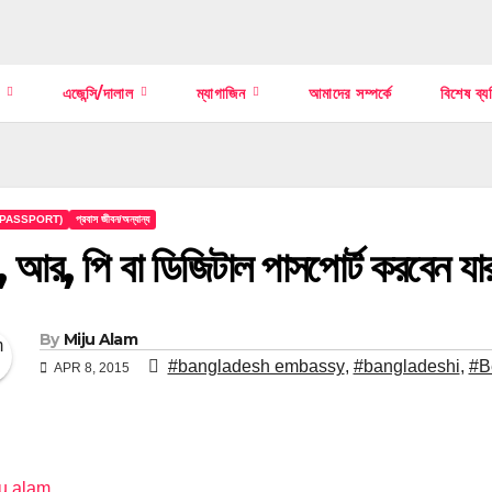
স
এজেন্সি/দালাল
ম্যাগাজিন
আমাদের সম্পর্কে
বিশেষ ব্য
ট (PASSPORT)
প্রবাস জীবন/অন্যান্য
 আর, পি বা ডিজিটাল পাসপোর্ট করবেন যারা
By
Miju Alam
#bangladesh embassy
,
#bangladeshi
,
#B
APR 8, 2015