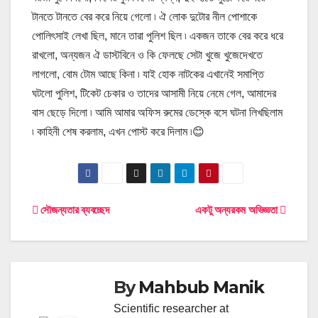
টানতে টানতে বের করে নিয়ে গেলো ৷ ঐ লোক দুটোর নীল পোশাকে
পোলিৎসাই লেখা ছিল, মানে তারা পুলিশ ছিল ৷ একজন তাকে বের করে ধরে
রাখলো, অন্যজন ঐ ডাস্টবিনে ও কি ফেলছে সেটা খুজে খুজেদেখতে
লাগলো, বোম টোম আছে কিনা ৷ যাই হোক নাটকের এখানেই সমাপ্তি
ঘটলো পুলিশ, টিকেট চেকার ও তাদের আসামী নিয়ে নেমে গেল, আমাদের
বাস ছেড়ে দিলো ৷ আমি আমার অফিস রুমের ডেস্কে বসে ঘটনা লিখছিলাম
৷ কাহিনী শেষ করলাম, এখন পোস্ট করে দিলাম ৷😊
Post
সৌজন্যতার ব্যবচ্ছেদ
একটু অন্যরকম অভিজ্ঞতা
navigation
By
Mahbub Manik
Scientific researcher at