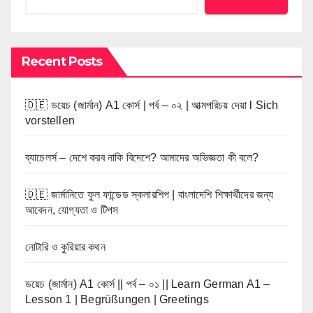
Recent Posts
🇩🇪 ডয়েচ (জার্মান) A1 কোর্স | পর্ব – ০২ | আত্মপরিচয় দেয়া l Sich
vorstellen
ব্যাচেলর্স – দেশে করব নাকি বিদেশে? আমাদের অভিজ্ঞতা কী বলে?
🇩🇪 জার্মানিতে ফুল ফান্ডেড স্কলারশিপ | বাংলাদেশি শিক্ষার্থীদের জন্য
আবেদন, যোগ্যতা ও টিপস
নোটারি ও কুরিয়ার কথন
ডয়েচ (জার্মান) A1 কোর্স || পর্ব – ০১ || Learn German A1 –
Lesson 1 | Begrüßungen | Greetings