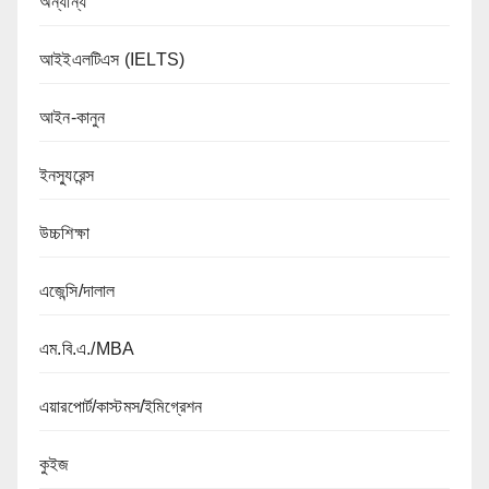
অন্যান্য
আইইএলটিএস (IELTS)
আইন-কানুন
ইনস্যুরেন্স
উচ্চশিক্ষা
এজেন্সি/দালাল
এম.বি.এ./MBA
এয়ারপোর্ট/কাস্টমস/ইমিগ্রেশন
কুইজ