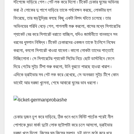
স্টপেজে দাড়িয়ে গেল ৷ গেট লক করে দিলো ৷ টিকেট চেকার ঘুমের অভিনয়
করা ঐ লোকের দু পাশে দাড়িয়ে তাকে পর্যবেক্ষন করছে, লোকটার হুশ
ফিরেছে, তার ষড়ইন্দ্রিয় বলছে কিছু একটা বিপদ ঘটতে চলেছে ৷ তার
অভিনয়ের পরিধি বেড়ে গেল, পাগলামী শুরু করলো, বাসের মধ্যে সিগারেটের
প্যাকেট বের করে সিগারেট ধরাতে যাচ্ছিল, যদিও জার্মানীতে যানবহনে সব
ধরনের ধুমপান নিষিদ্ধ ৷ টিকেট চেকারদের একজন তাকে ইংলিশে নিষেধ
করলো, বললো সিগারেট খাওয়া যাবেনা ৷ কালো লোকটা তাদের পাত্তাই
দিচ্ছিলোনা ৷ সে সিগারেটের প্যাকেট সিটের নিচে ছোট ডাস্টবিনে ফেলে
দিয়ে গেটের সুইচ টিপা শুরু করলো, উনি বুঝতে পারছে হাওয়া খারাপ ৷
এদিকে ড্রাইভার সব গেট লক করে রেখেছে, সে অনবরত সুইচ টিপে কোন
ভাবেই আর দরজা খুলেনা, শেষে আবারো ঘুমের ভাব ধরলো ৷
চেকার দুজন চুপ করে দাড়িয়ে, ঠিক গুনে গুনে মিনিট পাচেঁক পরেই নীল
পোশাকে ষন্ডা মার্কা দুটো লোক হুটোপাটা করে চলে আসলো, ড্রাইভার
দরজা খুলে দিলো, কিসের ঘুম কিসের স্বপ্ন, দুই হাতে মুঠো করে ধরে