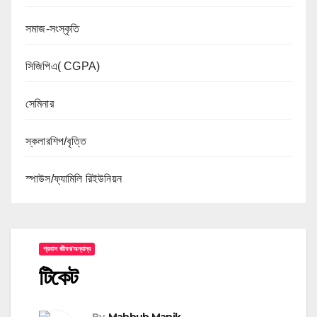
সমাজ-সংস্কৃতি
সিজিপিএ( CGPA)
সেমিনার
স্কলারশিপ/বৃত্তি
স্পাউস/ফ্যামিলি রিইউনিয়ন
প্রবাস জীবন/অন্যান্য
টিকেট