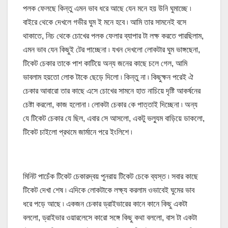
পলক ফেলছে কিন্তু এমন ভাব ধরে আছে যেন মনে হয় উনি ঘুমাচ্ছে ৷
বাইরে থেকে দেখলে গভীর ঘুম ই মনে হবে ৷ আমি তার সামনেই বসে
থাকাতে, নিচ থেকে চোখের পলক ফেলার ব্যাপার টা লক্ষ করতে পারছিলাম,
এমন ভাব যেন কিছুই টের পাচ্ছেনা ৷ যখন দেখলো লোকটার ঘুম ভাঙ্গছেনা,
টিকেট চেকার তাকে পাশ কাটিয়ে অন্য জনের কাছে চলে গেল, আমি
ভাবলাম হয়তো লোক টাকে ছেড়ে দিলো ৷ কিন্তু না ৷ কিছুক্ষন পরেই ঐ
চেকার আবারো তার কাছে এসে চোখের সামনে হাত নাচিয়ে দৃষ্টি আকর্ষনের
চেষ্টা করলো, কাজ হলোনা ৷ লোকটা চেকার কে পাত্তাই দিচ্ছেনা ৷ অন্য
যে টিকেট চেকার যে ছিল, এবার সে আসলো, একটু ভল্যুম বাড়িয়ে ডাকলো,
টিকেট চাইলো প্রথমে জার্মানে পরে ইংলিশে ৷
মিনিট পাচেঁক টিকেট চেকারদ্বয় পুনরায় টিকেট চেকে ব্যস্ত ৷ সবার কাছে
টিকেট দেখা শেষ ৷ এদিকে লোকটাকে লক্ষ্য করলাম ওভাবেই ঘুমের ভাব
ধরে পড়ে আছে ৷ একজন চেকার ড্রাইভারের কানে কানে কিছু একটা
বললো, ড্রাইভার ওয়ারলেসে কারো সঙ্গে কিছু কথা বললো, বাস টা একটা