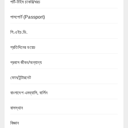
পার্ট-টাইম চাকরি/খরচ
পাসপোর্ট (Passport)
পি.এইচ.ডি.
প্রতিদিনের ডয়েচ
প্রবাস জীবন/অন্যান্য
ফোন/ইন্টারনেট
বাংলাদেশ এমব্যাসি, বার্লিন
বাসস্থান
বিজ্ঞান