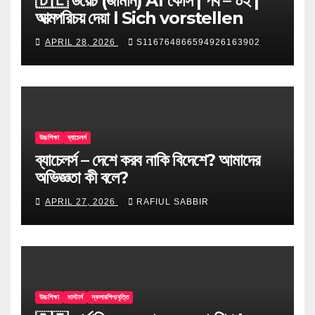
🇩🇪 ডয়েচ (জার্মান) A1 কোর্স | পর্ব – ০২ |
আত্মপরিচয় দেয়া l Sich vorstellen
APRIL 28, 2026
S116764866594926163902
উচ্চশিক্ষা
ব্যাচেলর্স
ব্যাচেলর্স – দেশে করব নাকি বিদেশে? আমাদের
অভিজ্ঞতা কী বলে?
APRIL 27, 2026
RAFIUL SABBIR
উচ্চশিক্ষা
মাস্টার্স
স্কলারশিপ/বৃত্তি