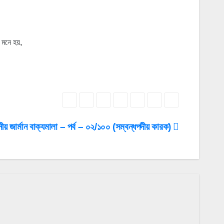
 মনে হয়,
ীয় জার্মান বাক্যমালা – পর্ব – ০২/১০০ (সম্বন্ধপদীয় কারক)