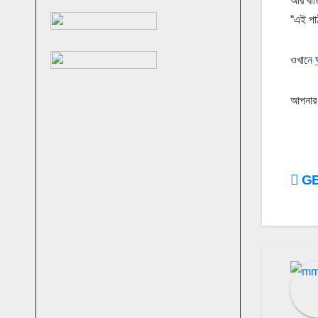
আর বাড়
“এই পা
ওখানে
আপনার 
Po
GE
na