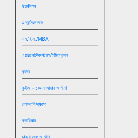
উচ্চশিক্ষা
এজেন্সি/দালাল
এম.বি.এ./MBA
এয়ারপোর্ট/কাস্টমস/ইমিগ্রেশন
কুইজ
কুইজ – কেমন আমার জার্মান!
কোম্পানি/ব্যবসা
ক্যারিয়ার
চাকরি এবং জার্মানি