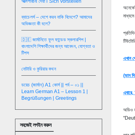
আত্মপরিচয় দেয়া l Sich vorstellen
অনেকেই
মাধ্যমে
ব্যাচেলর্স – দেশে করব নাকি বিদেশে? আমাদের
অভিজ্ঞতা কী বলে?
প্রতিদ
🇩🇪 জার্মানিতে ফুল ফান্ডেড স্কলারশিপ |
টিউটোর
বাংলাদেশি শিক্ষার্থীদের জন্য আবেদন, যোগ্যতা ও
টিপস
এখান থ
নোটারি ও কুরিয়ার কথন
(ডান দ
ডয়েচ (জার্মান) A1 কোর্স || পর্ব – ০১ ||
Learn German A1 – Lesson 1 |
এবারে,
Begrüßungen | Greetings
অডিও ড
“Deuts
সহজেই লগইন করুন