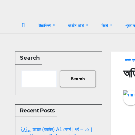
উচ্চশিক্ষা
জার্মান ভাষা
ভিসা
প্রবা
Search
জার্মান গ্র
অডি
Search
Recent Posts
🇩🇪 ডয়েচ (জার্মান) A1 কোর্স | পর্ব – ০২ |