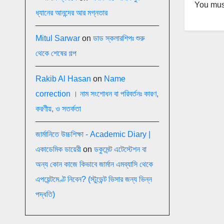
You mus
ধ্যানের আনন্দের আর মগ্নতার
Mitul Sarwar
on
ডাড স্কলারশিপঃ শুরু
থেকে শেষের গল্প
Rakib Al Hasan
on
Name
correction । নাম সংশোধন বা পরিবর্তনঃ কারণ,
করণীয়, ও সতর্কতা
জার্মানিতে উচ্চশিক্ষা - Academic Diary |
একাডেমিক ডায়েরী
on
ডকুমেন্ট এটেস্টেশন বা
অন্য কোন কাজে কিভাবে জার্মান এমব্যাসি থেকে
এপয়েন্টমেণ্ট নিবেন? (স্টুডেন্ট ভিসার জন্য ভিন্ন
পদ্ধতি)