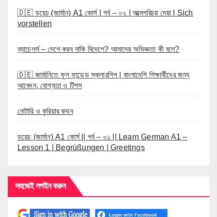
🇩🇪 ডয়েচ (জার্মান) A1 কোর্স | পর্ব – ০২ | আত্মপরিচয় দেয়া l Sich
vorstellen
ব্যাচেলর্স – দেশে করব নাকি বিদেশে? আমাদের অভিজ্ঞতা কী বলে?
🇩🇪 জার্মানিতে ফুল ফান্ডেড স্কলারশিপ | বাংলাদেশি শিক্ষার্থীদের জন্য
আবেদন, যোগ্যতা ও টিপস
নোটারি ও কুরিয়ার কথন
ডয়েচ (জার্মান) A1 কোর্স || পর্ব – ০১ || Learn German A1 –
Lesson 1 | Begrüßungen | Greetings
সহজেই লগইন করুন