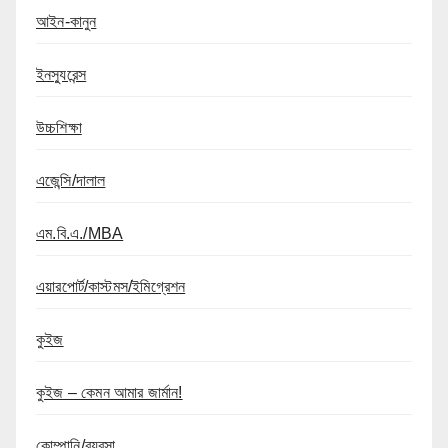
আইন-কানুন
ইনস্যুরেন্স
উচ্চশিক্ষা
এজেন্সি/দালাল
এম.বি.এ./MBA
এয়ারপোর্ট/কাস্টমস/ইমিগ্রেশন
কুইজ
কুইজ – কেমন আমার জার্মান!
কোম্পানি/ব্যবসা