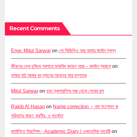
Recent Comments
Engr. Mitul Sarwar
on
লো সিজিপিএ আর আমার জার্মান স্বপ্ন
জীবনের দেনা চুকিয়ে পরপারে ভাষাবিদ জাহান আরা – জার্মান প্রবাসে
on
ভাষার পাঠ আমার খুব ধ্যানের আনন্দের আর মগ্নতার
Mitul Sarwar
on
ডাড স্কলারশিপঃ শুরু থেকে শেষের গল্প
Rakib Al Hasan
on
Name correction । নাম সংশোধন বা
পরিবর্তনঃ কারণ, করণীয়, ও সতর্কতা
জার্মানিতে উচ্চশিক্ষা - Academic Diary | একাডেমিক ডায়েরী
on