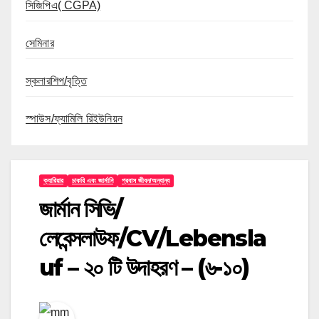
সিজিপিএ( CGPA)
সেমিনার
স্কলারশিপ/বৃত্তি
স্পাউস/ফ্যামিলি রিইউনিয়ন
ক্যারিয়ার
চাকরি এবং জার্মানি
প্রবাস জীবন/অন্যান্য
জার্মান সিভি/
লেবেন্সলাউফ/CV/Lebensla
uf – ২০ টি উদাহরণ – (৬-১০)