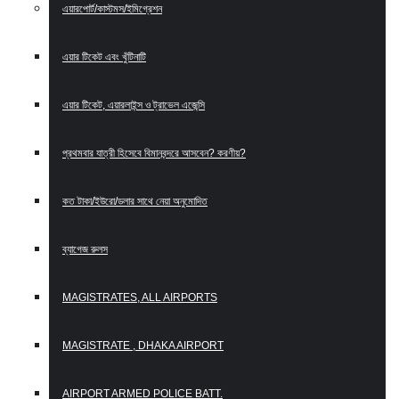
এয়ারপোর্ট/কাস্টমস/ইমিগ্রেশন
এয়ার টিকেট এবং খুঁটিনাটি
এয়ার টিকেট, এয়ারলাইন্স ও ট্রাভেল এজেন্সি
প্রথমবার যাত্রী হিসেবে বিমানবন্দরে আসবেন? করণীয়?
কত টাকা/ইউরো/ডলার সাথে নেয়া অনুমোদিত
ব্যাগেজ রুলস
MAGISTRATES, ALL AIRPORTS
MAGISTRATE , DHAKA AIRPORT
AIRPORT ARMED POLICE BATT.