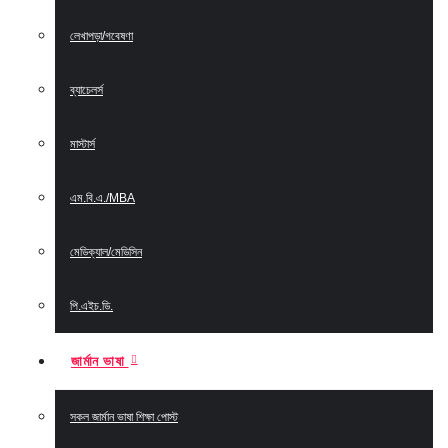
লেখাপড়া/গবেষণা
ব্যাচেলর্স
মাস্টার্স
এম.বি.এ./MBA
মেডিক্যাল/মেডিসিন
পি.এইচ.ডি.
জার্মান ভাষা
সকল জার্মান ভাষা শিক্ষা পোস্ট