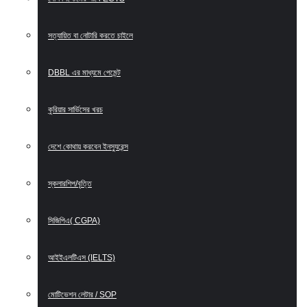
সত্যায়িত বা নোটারি করতে চাইলে
DBBL এর মাধ্যমে পেমেন্ট
কুরিয়ার সার্ভিসের খরচ
দেশে কোথায় করবেন ইনস্যুরেন্স
স্কলারশিপ/বৃত্তি
সিজিপিএ( CGPA)
আইইএলটিএস (IELTS)
মোটিভেশন লেটার / SOP