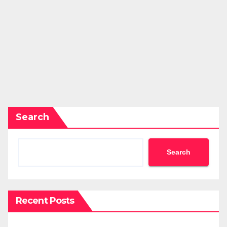
Search
Search
Recent Posts