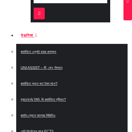
উচ্চশিক্ষা
জার্মানিতে এপ্লাই করার ধাপসমূহ
UNI ASSIST – কী, কেন, কিভাবে
জার্মানিতে পড়তে কত টাকা লাগে?
ব্যাচেলর্সের ইউনি. কি জার্মানিতে স্বীকৃত?
জার্মান স্কেলে আপনার সিজিপিএ
দেশি সিস্টেমের সাথে ECTS