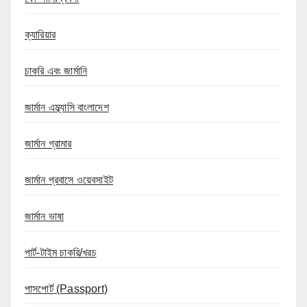
ক্যারিয়ার
চাকরি এবং জার্মানি
জার্মান এম্ব্যাসি বাংলাদেশ
জার্মান গ্রামার
জার্মান প্রবাসে ওয়েবসাইট
জার্মান ভাষা
পার্ট-টাইম চাকরি/খরচ
পাসপোর্ট (Passport)