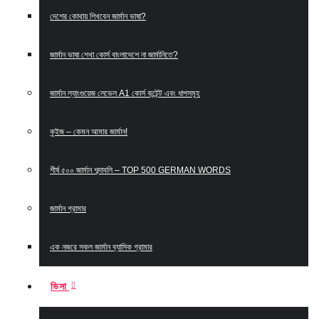
দেশের কোথায় শিখবেন জার্মান ভাষা?
জার্মান ভাষা শেখা কোর্স বাংলাদেশে না জার্মানিতে?
জার্মান ল্যাংগুয়েজ লেভেল A1 কোর্স কন্টেন্ট এবং ধাপসমূহ
কুইজ – কেমন আমার জার্মান!
শীর্ষ ৫০০ জার্মান শব্দাবলি – TOP 500 GERMAN WORDS
জার্মান গ্রামার
এক নজরে সকল জার্মান ব্যাসিক গ্রামার
ভিসা