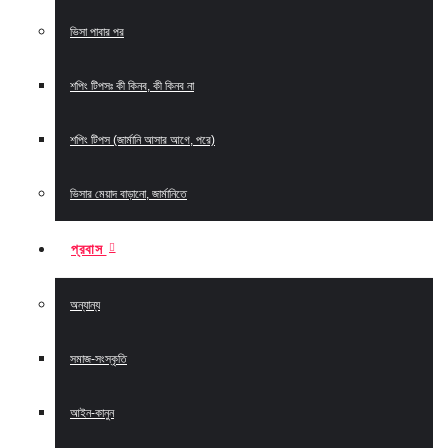
ভিসা পাবার পর
শপিং টিপসঃ কী কিনব, কী কিনব না
শপিং টিপস (জার্মানি আসার আগে, পরে)
ভিসার মেয়াদ বাড়ানো, জার্মানিতে
প্রবাস
অন্যান্য
সমাজ-সংস্কৃতি
আইন-কানুন