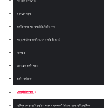
পার্ট-টাইম চাকরি/খরচ
ভ্রমন/খেলাধুলা
জার্মানি আসার পরে অ্যাডমিনিস্ট্রেটিভ কাজ
মাত্র পৌছাঁঁলাম জার্মানীতে, এখন আমি কী করব?
বাসস্থান
রান্না এবং জার্মান খাবার
জার্মান নাগরিকত্ব
এজেন্সি/দালাল
আনিসুল হক খানের ”এজেন্সি – স্বপ্ন ও বাস্তবতা” সিরিজের সকল আর্টিকেল লিংক