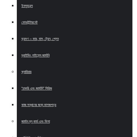
ইনস্যুরেন্স
ফোন/ইন্টারনেট
ভ্রমণ – কার, বাস, ট্রেন, প্লেন
ড্রাইভিং লাইসেন্স জার্মানি
ক্যারিয়ার
“চাকরি এবং জার্মানি” সিরিজ
কাজ সন্ধানের জন্য কাগজপত্র
জার্মান ব্লু কার্ড এবং ভিসা