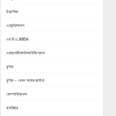
উচ্চশিক্ষা
এজেন্সি/দালাল
এম.বি.এ./MBA
এয়ারপোর্ট/কাস্টমস/ইমিগ্রেশন
কুইজ
কুইজ – কেমন আমার জার্মান!
কোম্পানি/ব্যবসা
ক্যারিয়ার