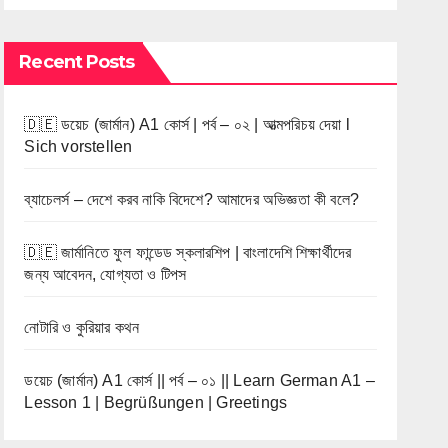
Recent Posts
🇩🇪 ডয়েচ (জার্মান) A1 কোর্স | পর্ব – ০২ | আত্মপরিচয় দেয়া l
Sich vorstellen
ব্যাচেলর্স – দেশে করব নাকি বিদেশে? আমাদের অভিজ্ঞতা কী বলে?
🇩🇪 জার্মানিতে ফুল ফান্ডেড স্কলারশিপ | বাংলাদেশি শিক্ষার্থীদের
জন্য আবেদন, যোগ্যতা ও টিপস
নোটারি ও কুরিয়ার কথন
ডয়েচ (জার্মান) A1 কোর্স || পর্ব – ০১ || Learn German A1 –
Lesson 1 | Begrüßungen | Greetings