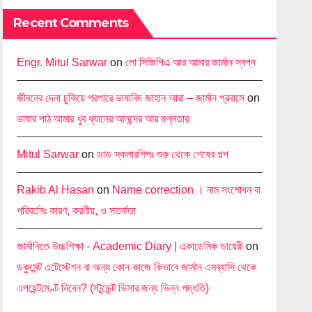
Recent Comments
Engr. Mitul Sarwar
on
লো সিজিপিএ আর আমার জার্মান স্বপ্ন
জীবনের দেনা চুকিয়ে পরপারে ভাষাবিদ জাহান আরা – জার্মান প্রবাসে
on
ভাষার পাঠ আমার খুব ধ্যানের আনন্দের আর মগ্নতার
Mitul Sarwar
on
ডাড স্কলারশিপঃ শুরু থেকে শেষের গল্প
Rakib Al Hasan
on
Name correction । নাম সংশোধন বা
পরিবর্তনঃ কারণ, করণীয়, ও সতর্কতা
জার্মানিতে উচ্চশিক্ষা - Academic Diary | একাডেমিক ডায়েরী
on
ডকুমেন্ট এটেস্টেশন বা অন্য কোন কাজে কিভাবে জার্মান এমব্যাসি থেকে
এপয়েন্টমেণ্ট নিবেন? (স্টুডেন্ট ভিসার জন্য ভিন্ন পদ্ধতি)