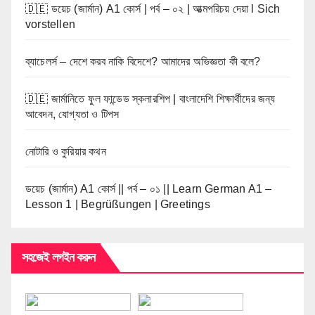
🇩🇪 ডয়েচ (জার্মান) A1 কোর্স | পর্ব – ০২ | আত্মপরিচয় দেয়া l Sich
vorstellen
ব্যাচেলর্স – দেশে করব নাকি বিদেশে? আমাদের অভিজ্ঞতা কী বলে?
🇩🇪 জার্মানিতে ফুল ফান্ডেড স্কলারশিপ | বাংলাদেশি শিক্ষার্থীদের জন্য
আবেদন, যোগ্যতা ও টিপস
নোটারি ও কুরিয়ার কথন
ডয়েচ (জার্মান) A1 কোর্স || পর্ব – ০১ || Learn German A1 –
Lesson 1 | Begrüßungen | Greetings
সহজেই লগইন করুন