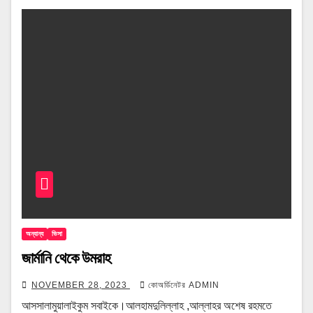
অন্যান্য
ভিসা
জার্মানি থেকে উমরাহ
NOVEMBER 28, 2023
কোঅর্ডিনেটর ADMIN
আসসালামুয়ালাইকুম সবাইকে।আলহামদুলিল্লাহ ,আল্লাহর অশেষ রহমতে