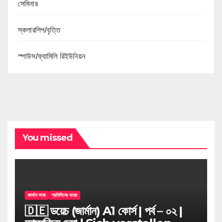
সেমিনার
স্কলারশিপ/বৃত্তি
স্পাউস/ফ্যামিলি রিইউনিয়ন
You missed
জার্মান ভাষা
প্রতিদিনের ডয়েচ
🇩🇪 ডয়েচ (জার্মান) A1 কোর্স | পর্ব – ০২ |