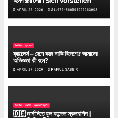
আত্মপরিচয় দেয়া l Sich vorstellen
APRIL 28, 2026
S116764866594926163902
উচ্চশিক্ষা
ব্যাচেলর্স
ব্যাচেলর্স – দেশে করব নাকি বিদেশে? আমাদের
অভিজ্ঞতা কী বলে?
APRIL 27, 2026
RAFIUL SABBIR
উচ্চশিক্ষা
মাস্টার্স
স্কলারশিপ/বৃত্তি
🇩🇪 জার্মানিতে ফুল ফান্ডেড স্কলারশিপ |