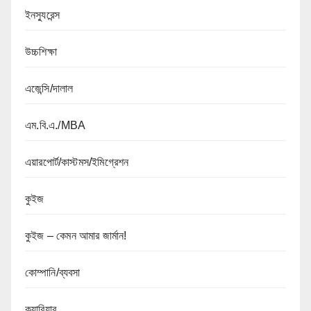
ইনস্যুরেন্স
উচ্চশিক্ষা
এজেন্সি/দালাল
এম.বি.এ./MBA
এয়ারপোর্ট/কাস্টমস/ইমিগ্রেশন
কুইজ
কুইজ – কেমন আমার জার্মান!
কোম্পানি/ব্যবসা
ক্যারিয়ার