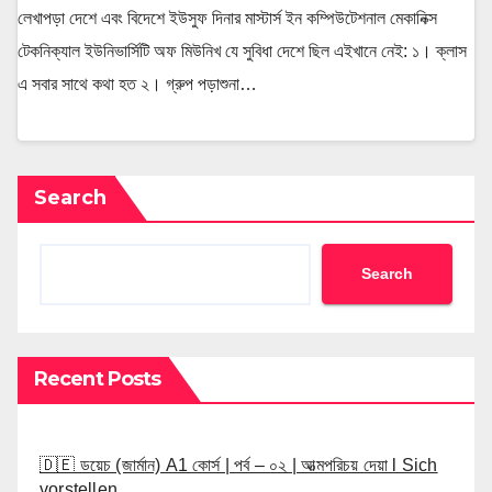
লেখাপড়া দেশে এবং বিদেশে ইউসুফ দিনার মাস্টার্স ইন কম্পিউটেশনাল মেকানিক্স
টেকনিক্যাল ইউনিভার্সিটি অফ মিউনিখ যে সুবিধা দেশে ছিল এইখানে নেই: ১। ক্লাস
এ সবার সাথে কথা হত ২। গ্রুপ পড়াশুনা…
Search
Search
Recent Posts
🇩🇪 ডয়েচ (জার্মান) A1 কোর্স | পর্ব – ০২ | আত্মপরিচয় দেয়া l Sich
vorstellen