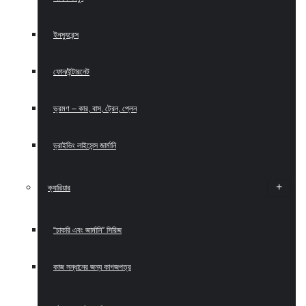
ইনস্যুরেন্স
ফোন/ইন্টারনেট
ভ্রমণ – কার, বাস, ট্রেন, প্লেন
ড্রাইভিং লাইসেন্স জার্মানি
ক্যারিয়ার
“চাকরি এবং জার্মানি” সিরিজ
কাজ সন্ধানের জন্য কাগজপত্র