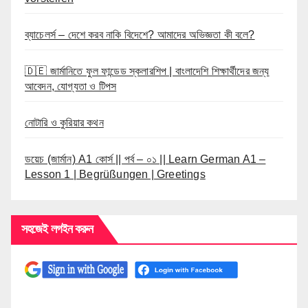
ব্যাচেলর্স – দেশে করব নাকি বিদেশে? আমাদের অভিজ্ঞতা কী বলে?
🇩🇪 জার্মানিতে ফুল ফান্ডেড স্কলারশিপ | বাংলাদেশি শিক্ষার্থীদের জন্য
আবেদন, যোগ্যতা ও টিপস
নোটারি ও কুরিয়ার কথন
ডয়েচ (জার্মান) A1 কোর্স || পর্ব – ০১ || Learn German A1 –
Lesson 1 | Begrüßungen | Greetings
সহজেই লগইন করুন