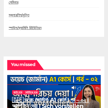
সেমিনার
স্কলারশিপ/বৃত্তি
স্পাউস/ফ্যামিলি রিইউনিয়ন
You missed
জার্মান ভাষা
প্রতিদিনের ডয়েচ
🇩🇪 ডয়েচ (জার্মান) A1 কোর্স | পর্ব – ০২ |
আত্মপরিচয় দেয়া l Sich vorstellen