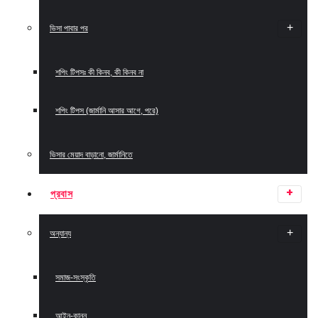
ভিসা পাবার পর
শপিং টিপসঃ কী কিনব, কী কিনব না
শপিং টিপস (জার্মানি আসার আগে, পরে)
ভিসার মেয়াদ বাড়ানো, জার্মানিতে
প্রবাস
অন্যান্য
সমাজ-সংস্কৃতি
আইন-কানুন