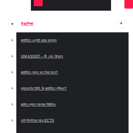
উচ্চশিক্ষা
জার্মানিতে এপ্লাই করার ধাপসমূহ
UNI ASSIST – কী, কেন, কিভাবে
জার্মানিতে পড়তে কত টাকা লাগে?
ব্যাচেলর্সের ইউনি. কি জার্মানিতে স্বীকৃত?
জার্মান স্কেলে আপনার সিজিপিএ
দেশি সিস্টেমের সাথে ECTS