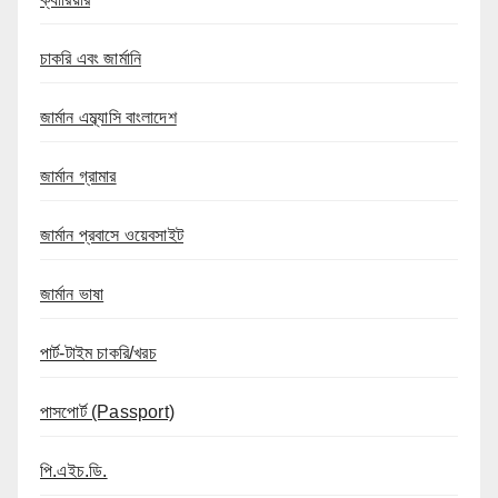
চাকরি এবং জার্মানি
জার্মান এম্ব্যাসি বাংলাদেশ
জার্মান গ্রামার
জার্মান প্রবাসে ওয়েবসাইট
জার্মান ভাষা
পার্ট-টাইম চাকরি/খরচ
পাসপোর্ট (Passport)
পি.এইচ.ডি.