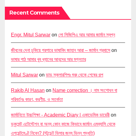
Recent Comments
Engr. Mitul Sarwar
on
লো সিজিপিএ আর আমার জার্মান স্বপ্ন
জীবনের দেনা চুকিয়ে পরপারে ভাষাবিদ জাহান আরা – জার্মান প্রবাসে
on
ভাষার পাঠ আমার খুব ধ্যানের আনন্দের আর মগ্নতার
Mitul Sarwar
on
ডাড স্কলারশিপঃ শুরু থেকে শেষের গল্প
Rakib Al Hasan
on
Name correction । নাম সংশোধন বা
পরিবর্তনঃ কারণ, করণীয়, ও সতর্কতা
জার্মানিতে উচ্চশিক্ষা - Academic Diary | একাডেমিক ডায়েরী
on
ডকুমেন্ট এটেস্টেশন বা অন্য কোন কাজে কিভাবে জার্মান এমব্যাসি থেকে
এপয়েন্টমেণ্ট নিবেন? (স্টুডেন্ট ভিসার জন্য ভিন্ন পদ্ধতি)