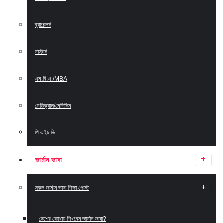
ব্যাচেলর্স
মাস্টার্স
এম.বি.এ./MBA
মেডিক্যাল/মেডিসিন
পি.এইচ.ডি.
জার্মান ভাষা
সকল জার্মান ভাষা শিক্ষা পোস্ট
দেশের কোথায় শিখবেন জার্মান ভাষা?