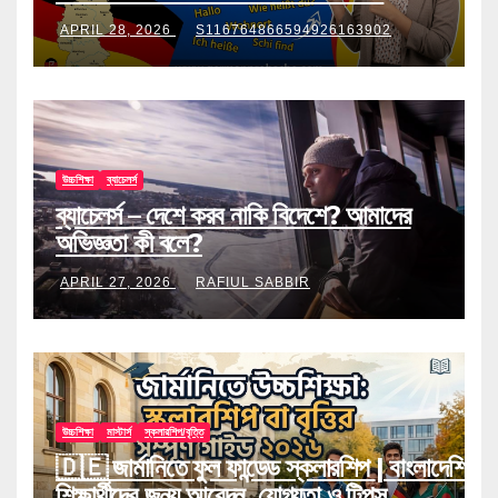
APRIL 28, 2026
S116764866594926163902
উচ্চশিক্ষা
ব্যাচেলর্স
ব্যাচেলর্স – দেশে করব নাকি বিদেশে? আমাদের
অভিজ্ঞতা কী বলে?
APRIL 27, 2026
RAFIUL SABBIR
উচ্চশিক্ষা
মাস্টার্স
স্কলারশিপ/বৃত্তি
🇩🇪 জার্মানিতে ফুল ফান্ডেড স্কলারশিপ | বাংলাদেশি
শিক্ষার্থীদের জন্য আবেদন, যোগ্যতা ও টিপস