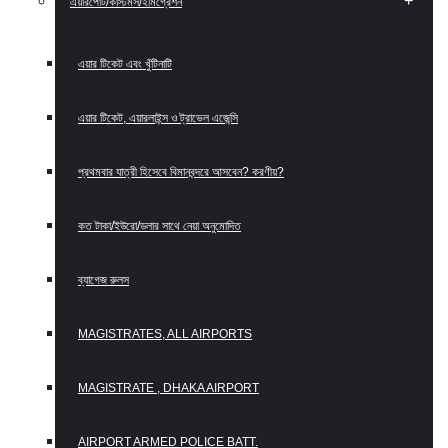
এয়ারপোর্ট/কাস্টমস/ইমিগ্রেশন
এয়ার টিকেট এবং খুঁটিনাটি
এয়ার টিকেট, এয়ারলাইন্স ও ট্রাভেল এজেন্সি
প্রথমবার যাত্রী হিসেবে বিমানবন্দরে আসবেন? করণীয়?
কত টাকা/ইউরো/ডলার সাথে নেয়া অনুমোদিত
ব্যাগেজ রুলস
MAGISTRATES, ALL AIRPORTS
MAGISTRATE , DHAKA AIRPORT
AIRPORT ARMED POLICE BATT.