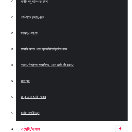
জার্মান ব্লু কার্ড এবং ভিসা
পার্ট-টাইম চাকরি/খরচ
ভ্রমন/খেলাধুলা
জার্মানি আসার পরে অ্যাডমিনিস্ট্রেটিভ কাজ
মাত্র পৌছাঁঁলাম জার্মানীতে, এখন আমি কী করব?
বাসস্থান
রান্না এবং জার্মান খাবার
জার্মান নাগরিকত্ব
এজেন্সি/দালাল