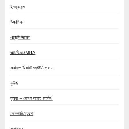
ইনস্যুরেন্স
উচ্চশিক্ষা
এজেন্সি/দালাল
এম.বি.এ./MBA
এয়ারপোর্ট/কাস্টমস/ইমিগ্রেশন
কুইজ
কুইজ – কেমন আমার জার্মান!
কোম্পানি/ব্যবসা
ক্যারিয়ার