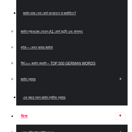
জার্মান ভাষা শেখা কোর্স বাংলাদেশে না জার্মানিতে?
জার্মান ল্যাংগুয়েজ লেভেল A1 কোর্স কন্টেন্ট এবং ধাপসমূহ
কুইজ – কেমন আমার জার্মান!
শীর্ষ ৫০০ জার্মান শব্দাবলি – TOP 500 GERMAN WORDS
জার্মান গ্রামার
এক নজরে সকল জার্মান ব্যাসিক গ্রামার
ভিসা