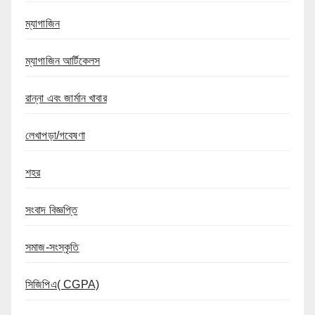
ম্যাগাজিন
ম্যাগাজিন আর্টিকেলস
রান্না এবং জার্মান খাবার
লেখাপড়া/গবেষণা
শহর
সংবাদ বিজ্ঞপ্তি
সমাজ-সংস্কৃতি
সিজিপিএ( CGPA)