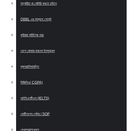
সত্যায়িত বা নোটারি করতে চাইলে
DBBL এর মাধ্যমে পেমেন্ট
কুরিয়ার সার্ভিসের খরচ
দেশে কোথায় করবেন ইনস্যুরেন্স
স্কলারশিপ/বৃত্তি
সিজিপিএ( CGPA)
আইইএলটিএস (IELTS)
মোটিভেশন লেটার / SOP
লেখাপড়া/গবেষণা