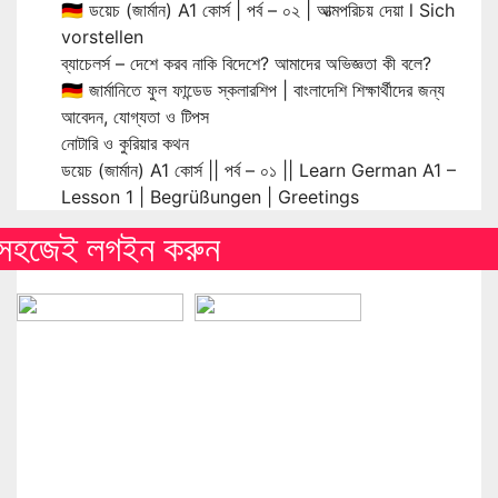
🇩🇪 ডয়েচ (জার্মান) A1 কোর্স | পর্ব – ০২ | আত্মপরিচয় দেয়া l Sich
vorstellen
ব্যাচেলর্স – দেশে করব নাকি বিদেশে? আমাদের অভিজ্ঞতা কী বলে?
🇩🇪 জার্মানিতে ফুল ফান্ডেড স্কলারশিপ | বাংলাদেশি শিক্ষার্থীদের জন্য
আবেদন, যোগ্যতা ও টিপস
নোটারি ও কুরিয়ার কথন
ডয়েচ (জার্মান) A1 কোর্স || পর্ব – ০১ || Learn German A1 –
Lesson 1 | Begrüßungen | Greetings
সহজেই লগইন করুন