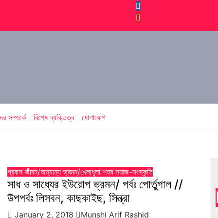
র সম্পর্কে
বিশেষ ব্যক্তিত্ব
যোগাযোগ
প্রবাস জীবন/অন্যান্য
ভ্রমন/খেলাধুলা
শহর
সমাজ-সংস্কৃতি
সাধ ও সাধ্যের ইউরোপ ভ্রমন/ পর্বঃ পোর্তুগাল //
উপপর্বঃ লিসবন, কাছকাইছ, সিন্ত্রা
January 2, 2018
Munshi Arif Rashid