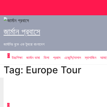
Skip
to
content
জার্মান প্রবাসে
জার্মানির বুকে এক টুকরো বাংলাদেশ
উচ্চশিক্ষা
জার্মান ভাষা
ভিসা
প্রবাস
এজেন্সি/দালাল
ম্যাগাজিন
আমাদে
Tag:
Europe Tour