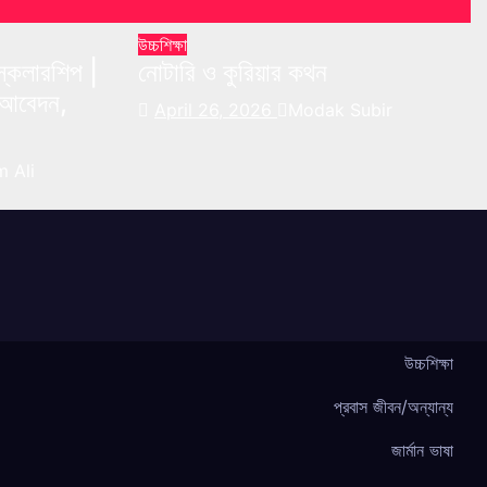
উচ্চশিক্ষা
 স্কলারশিপ |
নোটারি ও কুরিয়ার কথন
্য আবেদন,
April 26, 2026
Modak Subir
 Ali
উচ্চশিক্ষা
প্রবাস জীবন/অন্যান্য
জার্মান ভাষা