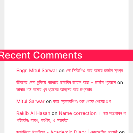
Recent Comments
Engr. Mitul Sarwar
on
লো সিজিপিএ আর আমার জার্মান স্বপ্ন
জীবনের দেনা চুকিয়ে পরপারে ভাষাবিদ জাহান আরা – জার্মান প্রবাসে
on
ভাষার পাঠ আমার খুব ধ্যানের আনন্দের আর মগ্নতার
Mitul Sarwar
on
ডাড স্কলারশিপঃ শুরু থেকে শেষের গল্প
Rakib Al Hasan
on
Name correction । নাম সংশোধন বা
পরিবর্তনঃ কারণ, করণীয়, ও সতর্কতা
জার্মানিতে উচ্চশিক্ষা - Academic Diary | একাডেমিক ডায়েরী
on