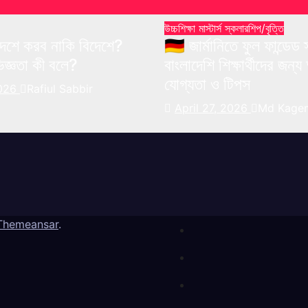
উচ্চশিক্ষা
মাস্টার্স
স্কলারশিপ/বৃত্তি
– দেশে করব নাকি বিদেশে?
🇩🇪 জার্মানিতে ফুল ফান্ডেড
জ্ঞতা কী বলে?
বাংলাদেশি শিক্ষার্থীদের জন
যোগ্যতা ও টিপস
2026
Rafiul Sabbir
April 27, 2026
Md Kagem
Themeansar
.