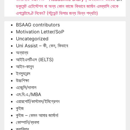
ডকুমেন্ট এটেস্টেশন বা অন্য কোন কাজে কিভাবে জার্মান এমব্যাসি থেকে
এপয়েন্টমেণ্ট নিবেন? (স্টুডেন্ট ভিসার জন্য ভিন্ন পদ্ধতি)
BSAAG contributors
Motivation Letter/SoP
Uncategorized
Uni Assist – কী, কেন, কিভাবে
অন্যান্য
আইইএলটিএস (IELTS)
আইন-কানুন
ইনস্যুরেন্স
উচ্চশিক্ষা
এজেন্সি/দালাল
এম.বি.এ./MBA
এয়ারপোর্ট/কাস্টমস/ইমিগ্রেশন
কুইজ
কুইজ – কেমন আমার জার্মান!
কোম্পানি/ব্যবসা
ক্যারিয়ার