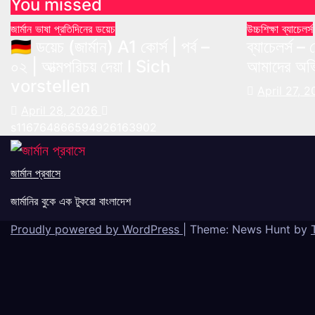
You missed
জার্মান ভাষা
প্রতিদিনের ডয়েচ
উচ্চশিক্ষা
ব্যাচেলর্স
🇩🇪 ডয়েচ (জার্মান) A1 কোর্স | পর্ব –
ব্যাচেলর্স 
০২ | আত্মপরিচয় দেয়া l Sich
আমাদের অভি
vorstellen
April 27, 
April 28, 2026
s116764866594926163902
জার্মান প্রবাসে
জার্মানির বুকে এক টুকরো বাংলাদেশ
Proudly powered by WordPress
|
Theme: News Hunt by