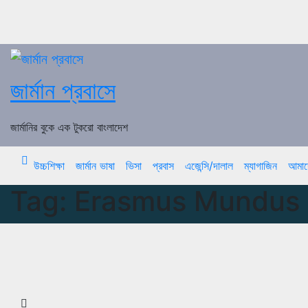
Skip
to
content
জার্মান প্রবাসে
জার্মানির বুকে এক টুকরো বাংলাদেশ
উচ্চশিক্ষা
জার্মান ভাষা
ভিসা
প্রবাস
এজেন্সি/দালাল
ম্যাগাজিন
আমাদে
Tag:
Erasmus Mundus 