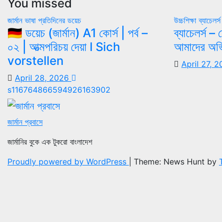
You missed
জার্মান ভাষা
প্রতিদিনের ডয়েচ
উচ্চশিক্ষা
ব্যাচেলর্স
🇩🇪 ডয়েচ (জার্মান) A1 কোর্স | পর্ব –
ব্যাচেলর্স 
০২ | আত্মপরিচয় দেয়া l Sich
আমাদের অভি
vorstellen
April 27, 
April 28, 2026
s116764866594926163902
জার্মান প্রবাসে
জার্মানির বুকে এক টুকরো বাংলাদেশ
Proudly powered by WordPress
|
Theme: News Hunt by