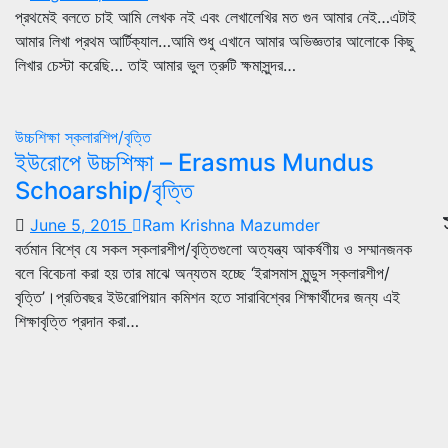
প্রথমেই বলতে চাই আমি লেখক নই এবং লেখালেখির মত গুন আমার নেই…এটাই
আমার লিখা প্রথম আর্টিক্যাল…আমি শুধু এখানে আমার অভিজ্ঞতার আলোকে কিছু
লিখার চেস্টা করেছি… তাই আমার ভুল ত্রুটি ক্ষমাসুন্দর…
উচ্চশিক্ষা
স্কলারশিপ/বৃত্তি
ইউরোপে উচ্চশিক্ষা – Erasmus Mundus
Schoarship/বৃত্তি
June 5, 2015
Ram Krishna Mazumder
বর্তমান বিশ্বে যে সকল স্কলারশীপ/বৃত্তিগুলো অত্যন্ত্য আকর্ষণীয় ও সম্মানজনক
বলে বিবেচনা করা হয় তার মাঝে অন্যতম হচ্ছে ‘ইরাসমাস মুন্ডুস স্কলারশীপ/
বৃত্তি’।প্রতিবছর ইউরোপিয়ান কমিশন হতে সারাবিশ্বের শিক্ষার্থীদের জন্য এই
শিক্ষাবৃত্তি প্রদান করা…