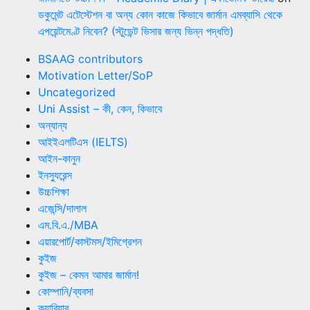
ডকুমেন্ট এটেস্টেশন বা অন্য কোন কাজে কিভাবে জার্মান এমব্যাসি থেকে
এপয়েন্টমেণ্ট নিবেন? (স্টুডেন্ট ভিসার জন্য ভিন্ন পদ্ধতি)
BSAAG contributors
Motivation Letter/SoP
Uncategorized
Uni Assist – কী, কেন, কিভাবে
অন্যান্য
আইইএলটিএস (IELTS)
আইন-কানুন
ইনস্যুরেন্স
উচ্চশিক্ষা
এজেন্সি/দালাল
এম.বি.এ./MBA
এয়ারপোর্ট/কাস্টমস/ইমিগ্রেশন
কুইজ
কুইজ – কেমন আমার জার্মান!
কোম্পানি/ব্যবসা
ক্যারিয়ার