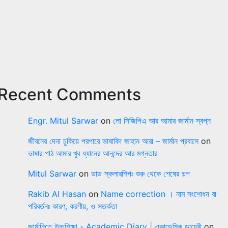
Recent Comments
Engr. Mitul Sarwar
on
লো সিজিপিএ আর আমার জার্মান স্বপ্ন
জীবনের দেনা চুকিয়ে পরপারে ভাষাবিদ জাহান আরা – জার্মান প্রবাসে
on
ভাষার পাঠ আমার খুব ধ্যানের আনন্দের আর মগ্নতার
Mitul Sarwar
on
ডাড স্কলারশিপঃ শুরু থেকে শেষের গল্প
Rakib Al Hasan
on
Name correction । নাম সংশোধন বা
পরিবর্তনঃ কারণ, করণীয়, ও সতর্কতা
জার্মানিতে উচ্চশিক্ষা - Academic Diary | একাডেমিক ডায়েরী
on