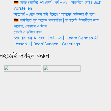
🇩🇪 ডয়েচ (জার্মান) A1 কোর্স | পর্ব – ০২ | আত্মপরিচয় দেয়া l Sich
vorstellen
ব্যাচেলর্স – দেশে করব নাকি বিদেশে? আমাদের অভিজ্ঞতা কী বলে?
🇩🇪 জার্মানিতে ফুল ফান্ডেড স্কলারশিপ | বাংলাদেশি শিক্ষার্থীদের জন্য
আবেদন, যোগ্যতা ও টিপস
নোটারি ও কুরিয়ার কথন
ডয়েচ (জার্মান) A1 কোর্স || পর্ব – ০১ || Learn German A1 –
Lesson 1 | Begrüßungen | Greetings
সহজেই লগইন করুন