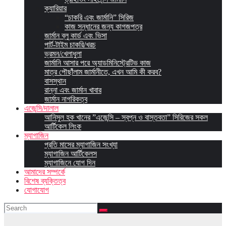
ক্যারিয়ার
“চাকরি এবং জার্মানি” সিরিজ
কাজ সন্ধানের জন্য কাগজপত্র
জার্মান ব্লু কার্ড এবং ভিসা
পার্ট-টাইম চাকরি/খরচ
ভ্রমন/খেলাধুলা
জার্মানি আসার পরে অ্যাডমিনিস্ট্রেটিভ কাজ
মাত্র পৌছাঁঁলাম জার্মানীতে, এখন আমি কী করব?
বাসস্থান
রান্না এবং জার্মান খাবার
জার্মান নাগরিকত্ব
এজেন্সি/দালাল
আনিসুল হক খানের ”এজেন্সি – স্বপ্ন ও বাস্তবতা” সিরিজের সকল
আর্টিকেল লিংক
ম্যাগাজিন
প্রতি মাসের ম্যাগাজিন সংখ্যা
ম্যাগাজিন আর্টিকেলস
ম্যাগাজিনে যোগ দিন
আমাদের সম্পর্কে
বিশেষ ব্যক্তিত্ব
যোগাযোগ