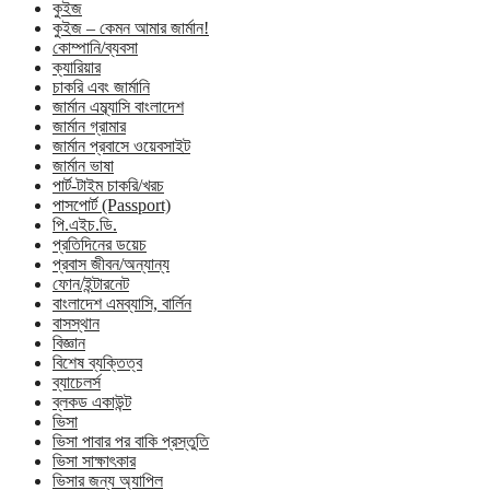
কুইজ
কুইজ – কেমন আমার জার্মান!
কোম্পানি/ব্যবসা
ক্যারিয়ার
চাকরি এবং জার্মানি
জার্মান এম্ব্যাসি বাংলাদেশ
জার্মান গ্রামার
জার্মান প্রবাসে ওয়েবসাইট
জার্মান ভাষা
পার্ট-টাইম চাকরি/খরচ
পাসপোর্ট (Passport)
পি.এইচ.ডি.
প্রতিদিনের ডয়েচ
প্রবাস জীবন/অন্যান্য
ফোন/ইন্টারনেট
বাংলাদেশ এমব্যাসি, বার্লিন
বাসস্থান
বিজ্ঞান
বিশেষ ব্যক্তিত্ব
ব্যাচেলর্স
ব্লকড একাউন্ট
ভিসা
ভিসা পাবার পর বাকি প্রস্তুতি
ভিসা সাক্ষাৎকার
ভিসার জন্য অ্যাপিল