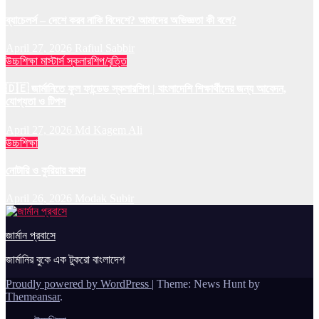
ব্যাচেলর্স – দেশে করব নাকি বিদেশে? আমাদের অভিজ্ঞতা কী বলে?
April 27, 2026
Rafiul Sabbir
উচ্চশিক্ষা
মাস্টার্স
স্কলারশিপ/বৃত্তি
🇩🇪 জার্মানিতে ফুল ফান্ডেড স্কলারশিপ | বাংলাদেশি শিক্ষার্থীদের জন্য আবেদন,
যোগ্যতা ও টিপস
April 27, 2026
Md Kagem Ali
উচ্চশিক্ষা
নোটারি ও কুরিয়ার কথন
April 26, 2026
Modak Subir
জার্মান প্রবাসে
জার্মানির বুকে এক টুকরো বাংলাদেশ
Proudly powered by WordPress
|
Theme: News Hunt by
Themeansar
.