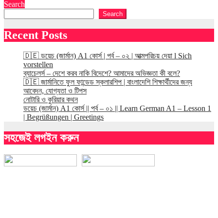
Search
Search
Recent Posts
🇩🇪 ডয়েচ (জার্মান) A1 কোর্স | পর্ব – ০২ | আত্মপরিচয় দেয়া l Sich
vorstellen
ব্যাচেলর্স – দেশে করব নাকি বিদেশে? আমাদের অভিজ্ঞতা কী বলে?
🇩🇪 জার্মানিতে ফুল ফান্ডেড স্কলারশিপ | বাংলাদেশি শিক্ষার্থীদের জন্য
আবেদন, যোগ্যতা ও টিপস
নোটারি ও কুরিয়ার কথন
ডয়েচ (জার্মান) A1 কোর্স || পর্ব – ০১ || Learn German A1 – Lesson 1
| Begrüßungen | Greetings
সহজেই লগইন করুন