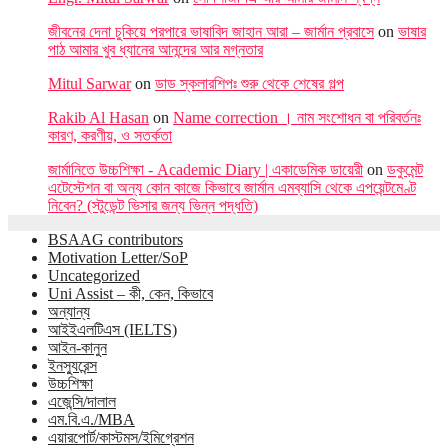
জীবনের দেনা চুকিয়ে পরপারে ভাষাবিদ জাহান আরা – জার্মান প্রবাসে
on
ভাষার
পাঠ আমার খুব ধ্যানের আনন্দের আর মগ্নতার
Mitul Sarwar
on
ডাড স্কলারশিপঃ শুরু থেকে শেষের গল্প
Rakib Al Hasan
on
Name correction । নাম সংশোধন বা পরিবর্তনঃ
কারণ, করণীয়, ও সতর্কতা
জার্মানিতে উচ্চশিক্ষা - Academic Diary | একাডেমিক ডায়েরী
on
ডকুমেন্ট
এটেস্টেশন বা অন্য কোন কাজে কিভাবে জার্মান এমব্যাসি থেকে এপয়েন্টমেণ্ট
নিবেন? (স্টুডেন্ট ভিসার জন্য ভিন্ন পদ্ধতি)
BSAAG contributors
Motivation Letter/SoP
Uncategorized
Uni Assist – কী, কেন, কিভাবে
অন্যান্য
আইইএলটিএস (IELTS)
আইন-কানুন
ইনস্যুরেন্স
উচ্চশিক্ষা
এজেন্সি/দালাল
এম.বি.এ./MBA
এয়ারপোর্ট/কাস্টমস/ইমিগ্রেশন