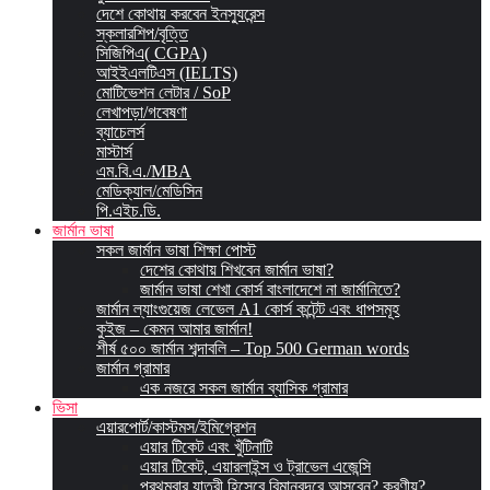
দেশে কোথায় করবেন ইনস্যুরেন্স
স্কলারশিপ/বৃত্তি
সিজিপিএ( CGPA)
আইইএলটিএস (IELTS)
মোটিভেশন লেটার / SoP
লেখাপড়া/গবেষণা
ব্যাচেলর্স
মাস্টার্স
এম.বি.এ./MBA
মেডিক্যাল/মেডিসিন
পি.এইচ.ডি.
জার্মান ভাষা
সকল জার্মান ভাষা শিক্ষা পোস্ট
দেশের কোথায় শিখবেন জার্মান ভাষা?
জার্মান ভাষা শেখা কোর্স বাংলাদেশে না জার্মানিতে?
জার্মান ল্যাংগুয়েজ লেভেল A1 কোর্স কন্টেন্ট এবং ধাপসমূহ
কুইজ – কেমন আমার জার্মান!
শীর্ষ ৫০০ জার্মান শব্দাবলি – Top 500 German words
জার্মান গ্রামার
এক নজরে সকল জার্মান ব্যাসিক গ্রামার
ভিসা
এয়ারপোর্ট/কাস্টমস/ইমিগ্রেশন
এয়ার টিকেট এবং খুঁটিনাটি
এয়ার টিকেট, এয়ারলাইন্স ও ট্রাভেল এজেন্সি
প্রথমবার যাত্রী হিসেবে বিমানবন্দরে আসবেন? করণীয়?