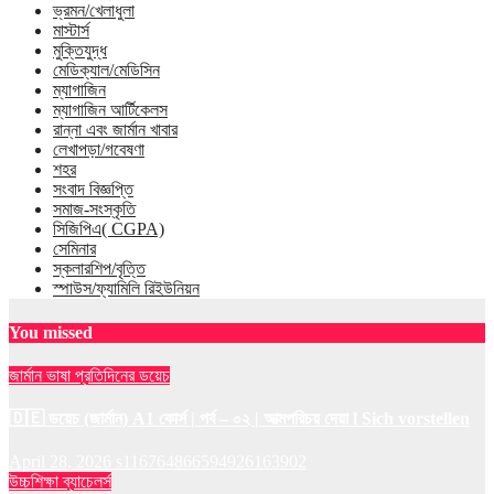
ভ্রমন/খেলাধুলা
মাস্টার্স
মুক্তিযুদ্ধ
মেডিক্যাল/মেডিসিন
ম্যাগাজিন
ম্যাগাজিন আর্টিকেলস
রান্না এবং জার্মান খাবার
লেখাপড়া/গবেষণা
শহর
সংবাদ বিজ্ঞপ্তি
সমাজ-সংস্কৃতি
সিজিপিএ( CGPA)
সেমিনার
স্কলারশিপ/বৃত্তি
স্পাউস/ফ্যামিলি রিইউনিয়ন
You missed
জার্মান ভাষা
প্রতিদিনের ডয়েচ
🇩🇪 ডয়েচ (জার্মান) A1 কোর্স | পর্ব – ০২ | আত্মপরিচয় দেয়া l Sich vorstellen
April 28, 2026
s116764866594926163902
উচ্চশিক্ষা
ব্যাচেলর্স