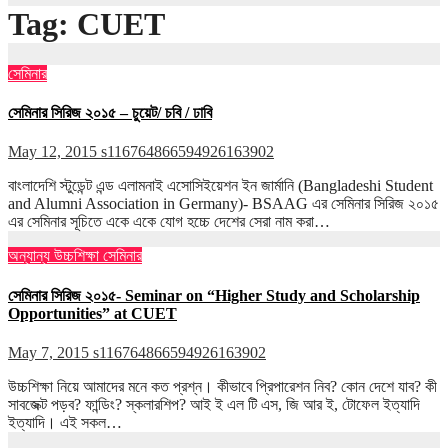
Tag:
CUET
সেমিনার
সেমিনার সিরিজ ২০১৫ – চুয়েট/ চবি / ঢাবি
May 12, 2015
s116764866594926163902
বাংলাদেশি স্টুডেন্ট এন্ড এলামনাই এসোসিইয়েশন ইন জার্মানি (Bangladeshi Student
and Alumni Association in Germany)- BSAAG এর সেমিনার সিরিজ ২০১৫
এর সেমিনার সূচিতে একে একে যোগ হচ্চে দেশের সেরা নাম করা…
অন্যান্য
উচ্চশিক্ষা
সেমিনার
সেমিনার সিরিজ ২০১৫- Seminar on “Higher Study and Scholarship
Opportunities” at CUET
May 7, 2015
s116764866594926163902
উচ্চশিক্ষা নিয়ে আমাদের মনে কত প্রশ্ন। কীভাবে প্রিপারেশন নিব? কোন দেশে যাব? কী
সাবজেক্ট পড়ব? ফান্ডিং? স্কলারশিপ? আই ই এল টি এস, জি আর ই, টোফেল ইত্যাদি
ইত্যাদি। এই সকল…