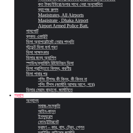
কত টাকা/ইউরো/ডলার সাথে নেয়া অনুমোদিত
ব্যাগেজ রুলস
Magistrates, All Airports
Magistrate , Dhaka Airport
Airport Armed Police Batt.
পাসপোর্ট
ব্লকড একাউন্ট
ভিসা অ্যাপয়েন্টমেন্ট নেয়ার পদ্ধতি
স্টুডেন্ট ভিসা ফর্ম পূরণ
ভিসা সাক্ষাৎকার
ভিসার জন্য অ্যাপিল
স্পাউস/ফ্যামিলি রিইউনিয়ন ভিসা
ভিসা প্রাপ্তিতে বিলম্ব, করণীয়
ভিসা পাবার পর
শপিং টিপসঃ কী কিনব, কী কিনব না
শপিং টিপস (জার্মানি আসার আগে, পরে)
ভিসার মেয়াদ বাড়ানো, জার্মানিতে
প্রবাস
অন্যান্য
সমাজ-সংস্কৃতি
আইন-কানুন
ইনস্যুরেন্স
ফোন/ইন্টারনেট
ভ্রমণ – কার, বাস, ট্রেন, প্লেন
ড্রাইভিং লাইসেন্স জার্মানি