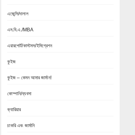
এজেন্সি/দালাল
এম.বি.এ./MBA
এয়ারপোর্ট/কাস্টমস/ইমিগ্রেশন
কুইজ
কুইজ – কেমন আমার জার্মান!
কোম্পানি/ব্যবসা
ক্যারিয়ার
চাকরি এবং জার্মানি