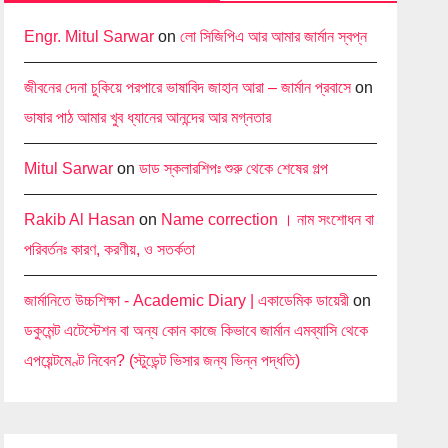
Engr. Mitul Sarwar
on
লো সিজিপিএ আর আমার জার্মান স্বপ্ন
জীবনের দেনা চুকিয়ে পরপারে ভাষাবিদ জাহান আরা – জার্মান প্রবাসে
on
ভাষার পাঠ আমার খুব ধ্যানের আনন্দের আর মগ্নতার
Mitul Sarwar
on
ডাড স্কলারশিপঃ শুরু থেকে শেষের গল্প
Rakib Al Hasan
on
Name correction । নাম সংশোধন বা
পরিবর্তনঃ কারণ, করণীয়, ও সতর্কতা
জার্মানিতে উচ্চশিক্ষা - Academic Diary | একাডেমিক ডায়েরী
on
ডকুমেন্ট এটেস্টেশন বা অন্য কোন কাজে কিভাবে জার্মান এমব্যাসি থেকে
এপয়েন্টমেণ্ট নিবেন? (স্টুডেন্ট ভিসার জন্য ভিন্ন পদ্ধতি)