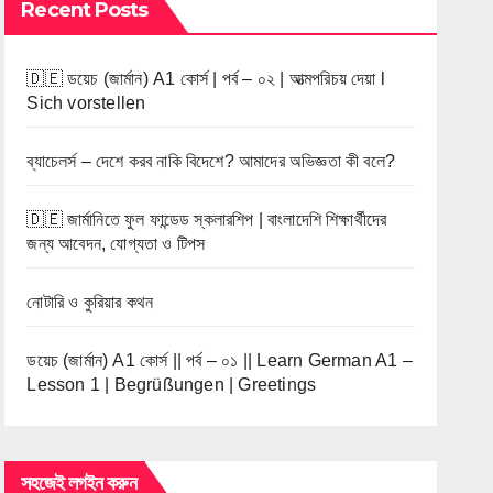
Recent Posts
🇩🇪 ডয়েচ (জার্মান) A1 কোর্স | পর্ব – ০২ | আত্মপরিচয় দেয়া l
Sich vorstellen
ব্যাচেলর্স – দেশে করব নাকি বিদেশে? আমাদের অভিজ্ঞতা কী বলে?
🇩🇪 জার্মানিতে ফুল ফান্ডেড স্কলারশিপ | বাংলাদেশি শিক্ষার্থীদের
জন্য আবেদন, যোগ্যতা ও টিপস
নোটারি ও কুরিয়ার কথন
ডয়েচ (জার্মান) A1 কোর্স || পর্ব – ০১ || Learn German A1 –
Lesson 1 | Begrüßungen | Greetings
সহজেই লগইন করুন