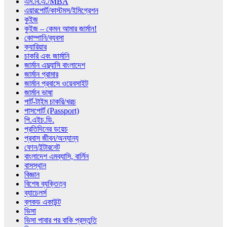
এম.বি.এ./MBA
এয়ারপোর্ট/কাস্টমস/ইমিগ্রেশন
কুইজ
কুইজ – কেমন আমার জার্মান!
কোম্পানি/ব্যবসা
ক্যারিয়ার
চাকরি এবং জার্মানি
জার্মান এম্ব্যাসি বাংলাদেশ
জার্মান গ্রামার
জার্মান প্রবাসে ওয়েবসাইট
জার্মান ভাষা
পার্ট-টাইম চাকরি/খরচ
পাসপোর্ট (Passport)
পি.এইচ.ডি.
প্রতিদিনের ডয়েচ
প্রবাস জীবন/অন্যান্য
ফোন/ইন্টারনেট
বাংলাদেশ এমব্যাসি, বার্লিন
বাসস্থান
বিজ্ঞান
বিশেষ ব্যক্তিত্ব
ব্যাচেলর্স
ব্লকড একাউন্ট
ভিসা
ভিসা পাবার পর বাকি প্রস্তুতি