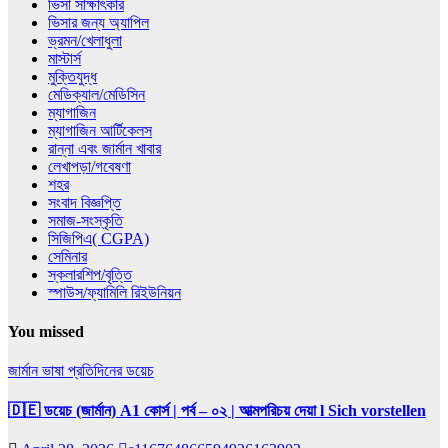
ভিসা সাক্ষাৎকার
ভিসার জন্য অ্যাপিল
ভ্রমন/খেলাধুলা
মাস্টার্স
মুক্তিযুদ্ধ
মেডিক্যাল/মেডিসিন
ম্যাগাজিন
ম্যাগাজিন আর্টিকেলস
রান্না এবং জার্মান খাবার
লেখাপড়া/গবেষণা
শহর
সংবাদ বিজ্ঞপ্তি
সমাজ-সংস্কৃতি
সিজিপিএ( CGPA)
সেমিনার
স্কলারশিপ/বৃত্তি
স্পাউস/ফ্যামিলি রিইউনিয়ন
You missed
জার্মান ভাষা
প্রতিদিনের ডয়েচ
🇩🇪 ডয়েচ (জার্মান) A1 কোর্স | পর্ব – ০২ | আত্মপরিচয় দেয়া l Sich vorstellen