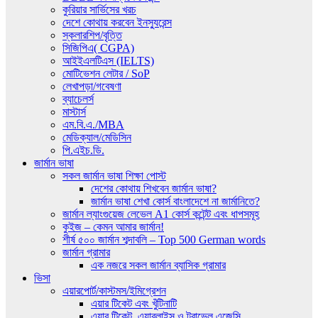
কুরিয়ার সার্ভিসের খরচ
দেশে কোথায় করবেন ইনস্যুরেন্স
স্কলারশিপ/বৃত্তি
সিজিপিএ( CGPA)
আইইএলটিএস (IELTS)
মোটিভেশন লেটার / SoP
লেখাপড়া/গবেষণা
ব্যাচেলর্স
মাস্টার্স
এম.বি.এ./MBA
মেডিক্যাল/মেডিসিন
পি.এইচ.ডি.
জার্মান ভাষা
সকল জার্মান ভাষা শিক্ষা পোস্ট
দেশের কোথায় শিখবেন জার্মান ভাষা?
জার্মান ভাষা শেখা কোর্স বাংলাদেশে না জার্মানিতে?
জার্মান ল্যাংগুয়েজ লেভেল A1 কোর্স কন্টেন্ট এবং ধাপসমূহ
কুইজ – কেমন আমার জার্মান!
শীর্ষ ৫০০ জার্মান শব্দাবলি – Top 500 German words
জার্মান গ্রামার
এক নজরে সকল জার্মান ব্যাসিক গ্রামার
ভিসা
এয়ারপোর্ট/কাস্টমস/ইমিগ্রেশন
এয়ার টিকেট এবং খুঁটিনাটি
এয়ার টিকেট, এয়ারলাইন্স ও ট্রাভেল এজেন্সি