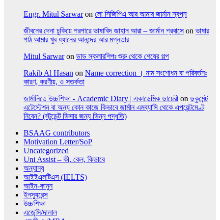
Engr. Mitul Sarwar
on
লো সিজিপিএ আর আমার জার্মান স্বপ্ন
জীবনের দেনা চুকিয়ে পরপারে ভাষাবিদ জাহান আরা – জার্মান প্রবাসে
on
ভাষার
পাঠ আমার খুব ধ্যানের আনন্দের আর মগ্নতার
Mitul Sarwar
on
ডাড স্কলারশিপঃ শুরু থেকে শেষের গল্প
Rakib Al Hasan
on
Name correction । নাম সংশোধন বা পরিবর্তনঃ
কারণ, করণীয়, ও সতর্কতা
জার্মানিতে উচ্চশিক্ষা - Academic Diary | একাডেমিক ডায়েরী
on
ডকুমেন্ট
এটেস্টেশন বা অন্য কোন কাজে কিভাবে জার্মান এমব্যাসি থেকে এপয়েন্টমেণ্ট
নিবেন? (স্টুডেন্ট ভিসার জন্য ভিন্ন পদ্ধতি)
BSAAG contributors
Motivation Letter/SoP
Uncategorized
Uni Assist – কী, কেন, কিভাবে
অন্যান্য
আইইএলটিএস (IELTS)
আইন-কানুন
ইনস্যুরেন্স
উচ্চশিক্ষা
এজেন্সি/দালাল