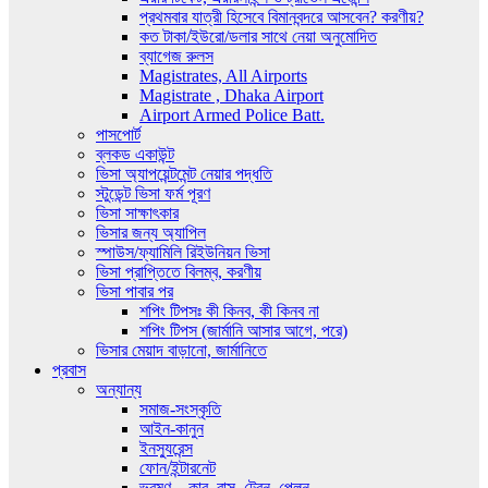
প্রথমবার যাত্রী হিসেবে বিমানবন্দরে আসবেন? করণীয়?
কত টাকা/ইউরো/ডলার সাথে নেয়া অনুমোদিত
ব্যাগেজ রুলস
Magistrates, All Airports
Magistrate , Dhaka Airport
Airport Armed Police Batt.
পাসপোর্ট
ব্লকড একাউন্ট
ভিসা অ্যাপয়েন্টমেন্ট নেয়ার পদ্ধতি
স্টুডেন্ট ভিসা ফর্ম পূরণ
ভিসা সাক্ষাৎকার
ভিসার জন্য অ্যাপিল
স্পাউস/ফ্যামিলি রিইউনিয়ন ভিসা
ভিসা প্রাপ্তিতে বিলম্ব, করণীয়
ভিসা পাবার পর
শপিং টিপসঃ কী কিনব, কী কিনব না
শপিং টিপস (জার্মানি আসার আগে, পরে)
ভিসার মেয়াদ বাড়ানো, জার্মানিতে
প্রবাস
অন্যান্য
সমাজ-সংস্কৃতি
আইন-কানুন
ইনস্যুরেন্স
ফোন/ইন্টারনেট
ভ্রমণ – কার, বাস, ট্রেন, প্লেন