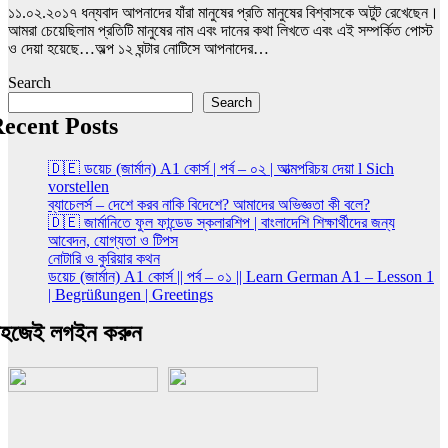
১১.০২.২০১৭ ধন্যবাদ আপনাদের যাঁরা মানুষের প্রতি মানুষের বিশ্বাসকে অটুট রেখেছেন।
আমরা চেয়েছিলাম প্রতিটি মানুষের নাম এবং দানের কথা লিখতে এবং এই সম্পর্কিত পোস্ট
ও দেয়া হয়েছে…অল্প ১২ ঘন্টার নোটিসে আপনাদের…
Search
Search
ecent Posts
🇩🇪 ডয়েচ (জার্মান) A1 কোর্স | পর্ব – ০২ | আত্মপরিচয় দেয়া l Sich
vorstellen
ব্যাচেলর্স – দেশে করব নাকি বিদেশে? আমাদের অভিজ্ঞতা কী বলে?
🇩🇪 জার্মানিতে ফুল ফান্ডেড স্কলারশিপ | বাংলাদেশি শিক্ষার্থীদের জন্য
আবেদন, যোগ্যতা ও টিপস
নোটারি ও কুরিয়ার কথন
ডয়েচ (জার্মান) A1 কোর্স || পর্ব – ০১ || Learn German A1 – Lesson 1
| Begrüßungen | Greetings
হজেই লগইন করুন