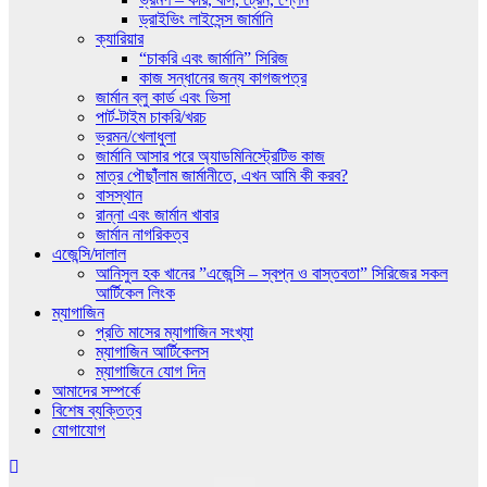
ড্রাইভিং লাইসেন্স জার্মানি
ক্যারিয়ার
“চাকরি এবং জার্মানি” সিরিজ
কাজ সন্ধানের জন্য কাগজপত্র
জার্মান ব্লু কার্ড এবং ভিসা
পার্ট-টাইম চাকরি/খরচ
ভ্রমন/খেলাধুলা
জার্মানি আসার পরে অ্যাডমিনিস্ট্রেটিভ কাজ
মাত্র পৌছাঁঁলাম জার্মানীতে, এখন আমি কী করব?
বাসস্থান
রান্না এবং জার্মান খাবার
জার্মান নাগরিকত্ব
এজেন্সি/দালাল
আনিসুল হক খানের ”এজেন্সি – স্বপ্ন ও বাস্তবতা” সিরিজের সকল
আর্টিকেল লিংক
ম্যাগাজিন
প্রতি মাসের ম্যাগাজিন সংখ্যা
ম্যাগাজিন আর্টিকেলস
ম্যাগাজিনে যোগ দিন
আমাদের সম্পর্কে
বিশেষ ব্যক্তিত্ব
যোগাযোগ