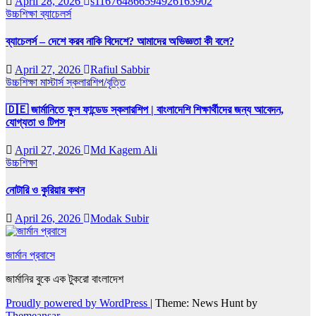
April 28, 2026
s116764866594926163902
উচ্চশিক্ষা
ব্যাচেলর্স
ব্যাচেলর্স – দেশে করব নাকি বিদেশে? আমাদের অভিজ্ঞতা কী বলে?
April 27, 2026
Rafiul Sabbir
উচ্চশিক্ষা
মাস্টার্স
স্কলারশিপ/বৃত্তি
🇩🇪 জার্মানিতে ফুল ফান্ডেড স্কলারশিপ | বাংলাদেশি শিক্ষার্থীদের জন্য আবেদন,
যোগ্যতা ও টিপস
April 27, 2026
Md Kagem Ali
উচ্চশিক্ষা
নোটারি ও কুরিয়ার কথন
April 26, 2026
Modak Subir
জার্মান প্রবাসে
জার্মানির বুকে এক টুকরো বাংলাদেশ
Proudly powered by WordPress
|
Theme: News Hunt by
Themeansar
.