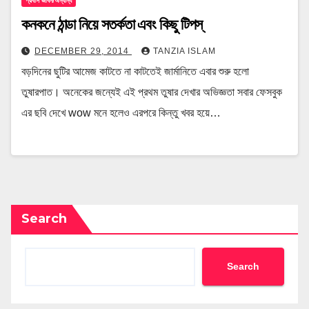
প্রবাস জীবন/অন্যান্য
কনকনে ঠান্ডা নিয়ে সতর্কতা এবং কিছু টিপস্
DECEMBER 29, 2014
TANZIA ISLAM
বড়দিনের ছুটির আমেজ কাটতে না কাটতেই জার্মানিতে এবার শুরু হলো
তুষারপাত। অনেকের জন্যেই এই প্রথম তুষার দেখার অভিজ্ঞতা সবার ফেসবুক
এর ছবি দেখে wow মনে হলেও এরপরে কিন্তু খবর হয়ে…
Search
Search