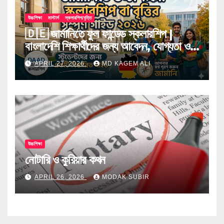
উচ্চশিক্ষা
মাস্টার্স
স্কলারশিপ/বৃত্তি
🇩🇪 জার্মানিতে ফুল ফান্ডেড স্কলারশিপ |
বাংলাদেশি শিক্ষার্থীদের জন্য আবেদন, যোগ্যতা ও
টিপস
APRIL 27, 2026
MD KAGEM ALI
উচ্চশিক্ষা
নোটারি ও কুরিয়ার কথন
APRIL 26, 2026
MODAK SUBIR