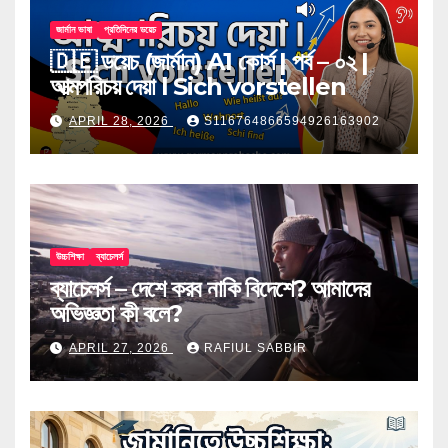
জার্মান ভাষা
প্রতিদিনের ডয়েচ
🇩🇪 ডয়েচ (জার্মান) A1 কোর্স | পর্ব – ০২ |
আত্মপরিচয় দেয়া l Sich vorstellen
APRIL 28, 2026
S116764866594926163902
উচ্চশিক্ষা
ব্যাচেলর্স
ব্যাচেলর্স – দেশে করব নাকি বিদেশে? আমাদের
অভিজ্ঞতা কী বলে?
APRIL 27, 2026
RAFIUL SABBIR