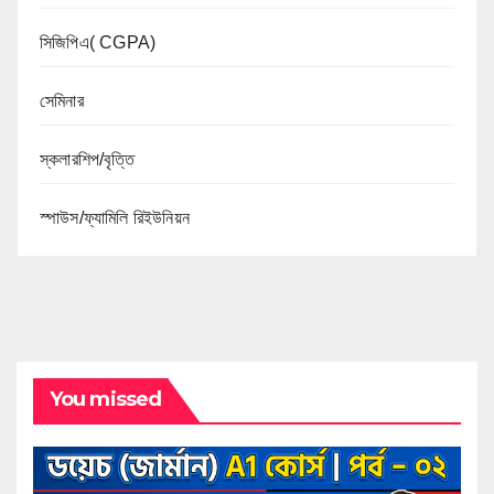
সিজিপিএ( CGPA)
সেমিনার
স্কলারশিপ/বৃত্তি
স্পাউস/ফ্যামিলি রিইউনিয়ন
You missed