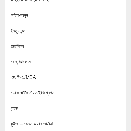
আইন-কানুন
ইনস্যুরেন্স
উচ্চশিক্ষা
এজেন্সি/দালাল
এম.বি.এ./MBA
এয়ারপোর্ট/কাস্টমস/ইমিগ্রেশন
কুইজ
কুইজ – কেমন আমার জার্মান!