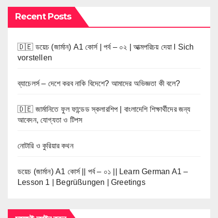
Recent Posts
🇩🇪 ডয়েচ (জার্মান) A1 কোর্স | পর্ব – ০২ | আত্মপরিচয় দেয়া l Sich
vorstellen
ব্যাচেলর্স – দেশে করব নাকি বিদেশে? আমাদের অভিজ্ঞতা কী বলে?
🇩🇪 জার্মানিতে ফুল ফান্ডেড স্কলারশিপ | বাংলাদেশি শিক্ষার্থীদের জন্য
আবেদন, যোগ্যতা ও টিপস
নোটারি ও কুরিয়ার কথন
ডয়েচ (জার্মান) A1 কোর্স || পর্ব – ০১ || Learn German A1 –
Lesson 1 | Begrüßungen | Greetings