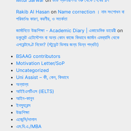
Rakib Al Hasan
on
Name correction । নাম সংশোধন বা
পরিবর্তনঃ কারণ, করণীয়, ও সতর্কতা
জার্মানিতে উচ্চশিক্ষা - Academic Diary | একাডেমিক ডায়েরী
on
ডকুমেন্ট এটেস্টেশন বা অন্য কোন কাজে কিভাবে জার্মান এমব্যাসি থেকে
এপয়েন্টমেণ্ট নিবেন? (স্টুডেন্ট ভিসার জন্য ভিন্ন পদ্ধতি)
BSAAG contributors
Motivation Letter/SoP
Uncategorized
Uni Assist – কী, কেন, কিভাবে
অন্যান্য
আইইএলটিএস (IELTS)
আইন-কানুন
ইনস্যুরেন্স
উচ্চশিক্ষা
এজেন্সি/দালাল
এম.বি.এ./MBA