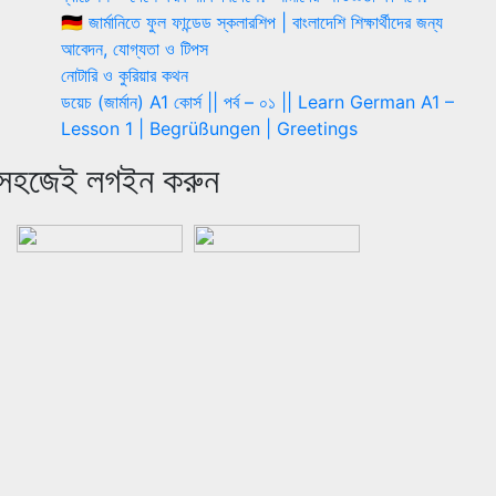
🇩🇪 জার্মানিতে ফুল ফান্ডেড স্কলারশিপ | বাংলাদেশি শিক্ষার্থীদের জন্য
আবেদন, যোগ্যতা ও টিপস
নোটারি ও কুরিয়ার কথন
ডয়েচ (জার্মান) A1 কোর্স || পর্ব – ০১ || Learn German A1 –
Lesson 1 | Begrüßungen | Greetings
সহজেই লগইন করুন