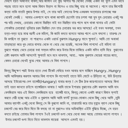
দেখলে হয়ত অজানাই থাকত,আর জার্মান ওই বুড়ি আসার পর থেকেই দেখছি একটা বই খুলে এমন ভাবে
পড়ছে তাতে মনে হলো আজ বিমান উড়াল না দিলেও ও তার কিছু যায় বা আসেনা। পাশে তার কিশোরী
কন্যা নাকি নাতনি বুজার উপায় নাই, সে তার আই ফোনের উপর একরকম অত্যাচার চালাচ্ছে শুরু
থেকেই দেখছি। আমার একপাশে বসে থাকা জাপানি ছেলেটা তার চশমা পরা ঘুম ঘুম চেহারায় একটু পর
পর ঘড়ি দেখছে, চেহারায় কোনো বিরক্তি নাই যত বিরক্তি তার পাসে বসে থাকা ঘানার ওই মোটা
লোকটার চেহারায়! দুনিয়ার চরম বিরক্তি যেন তার চেহারায় ভর করে আসছে! এই যখন অবস্থা, তখন
হন্ত-দন্ত হয়ে মাঝ বয়সী এক মহিলা, কি জানি বলতে বলেতে আমর পাশে এসে বসলো। তারপর সে
কি বলছিল তা বুঝতে না পারলেও একটা ওয়ার্ড বুঝলাম Hungry মানে ক্ষুদার্ত। আমি তো অবাক!
তাড়াহুড়ো করে খুব ভোরে বাসায় থেকে না খেয়ে বের হয়েছি, অনেক খিদা লাগসে! এই মহিলা তা
বুঝতে পারছে ভেবে চেহারা যথা সম্ভব মলিন করে উনার দিকে তাকিয়ে একটা মলিন হাসি দিয়ে বুঝানোর
চেষ্টা করলাম আমি আসলেই ক্ষুদার্ত! মনে মনে ভাবলাম, আহা.. আজ বুঝলাম মেয়েরা মায়ের জাত,
কেমন চেহারা দেখেই বুঝে গেছে আমার যে খিদা লাগসে।
কিন্তু কিছুক্ষণ পরই উনার হাতে দেখা টিকেট দেখিয়ে যখন আবার বলে যাচ্ছিল Hungry..Hungry
আমি আবিস্কার করলাম আমার খিদা লাগসে কি লাগেনাই তাতে উনি মোটে ও চিন্তিত না, উনি চিন্তায়
আসছে ইউরোপের দেশ হাঙ্গেরী(Hungary) যাবার জন্য ! সে ঠিক ঠাক জায়গাতেতে আসছে কিনা
তাই হয়ত জানতে চাইসে হাঙ্গেরিয়ান ভাষায় ! আমি তাকে ইশারায় বুঝানোর চেষ্টা করলাম আমি যাব
বেলজিয়াম আর এই বিমান বেলজিয়াম হয়ে হাঙ্গেরী যাবে, কিন্তু কোনো একটা কারণে বিমান ফ্লাই
করতে দেরী হচ্ছে আর এইটা ও বুঝলাম আমি আমি ফার্স্ট ফুডের দোকান থেকে কিছু খেয়ে আসি ,তুমি
আমার ব্যাগটা একটু দেখো কিন্তু সে কি বুঝলো জানি না, তারাতারি করে তার হ্যান্ড ব্যাগ থেকে কিছু
চকলেট বের করে দিতে দিতে কি বলছে তা না বুঝলেও তার অভিবাক্তি এইটা বুঝিয়ে দিচ্ছে, সে হয়ত
বলতে চাইছে তোমার খিদা লাগসে ?এই চকলেট গুলা খেয়ে দেখো মজা আছে তোমার ভালো লাগবে ।
উনার চকলেট গুলা নিতে নিতে ভাবলাম মায়েরা আসলে এমনই হয়।