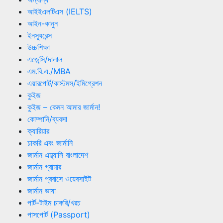
আইইএলটিএস (IELTS)
আইন-কানুন
ইনস্যুরেন্স
উচ্চশিক্ষা
এজেন্সি/দালাল
এম.বি.এ./MBA
এয়ারপোর্ট/কাস্টমস/ইমিগ্রেশন
কুইজ
কুইজ – কেমন আমার জার্মান!
কোম্পানি/ব্যবসা
ক্যারিয়ার
চাকরি এবং জার্মানি
জার্মান এম্ব্যাসি বাংলাদেশ
জার্মান গ্রামার
জার্মান প্রবাসে ওয়েবসাইট
জার্মান ভাষা
পার্ট-টাইম চাকরি/খরচ
পাসপোর্ট (Passport)