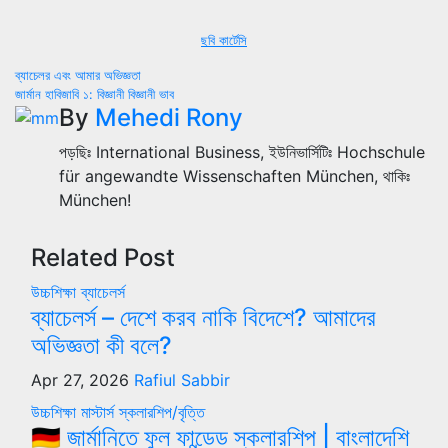
ছবি কার্টেসি
Post
ব্যাচেলর এবং আমার অভিজ্ঞতা
জার্মান হাবিজাবি ১: বিজ্ঞানী বিজ্ঞানী ভাব
navigation
By
Mehedi Rony
পড়ছিঃ International Business, ইউনিভার্সিটিঃ Hochschule
für angewandte Wissenschaften München, থাকিঃ
München!
Related Post
উচ্চশিক্ষা
ব্যাচেলর্স
ব্যাচেলর্স – দেশে করব নাকি বিদেশে? আমাদের
অভিজ্ঞতা কী বলে?
Apr 27, 2026
Rafiul Sabbir
উচ্চশিক্ষা
মাস্টার্স
স্কলারশিপ/বৃত্তি
🇩🇪 জার্মানিতে ফুল ফান্ডেড স্কলারশিপ | বাংলাদেশি