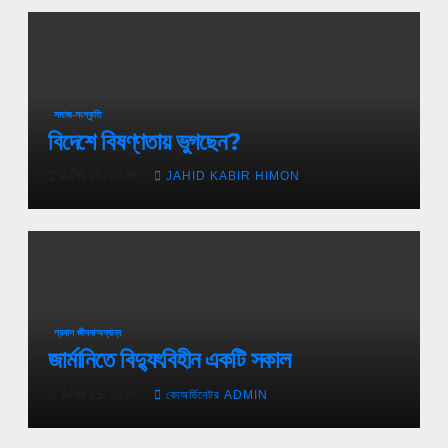
সমাজ-সংস্কৃতি
বিদেশে বিষণ্ণতায় ভুগছেন?
APR 26, 2026
JAHID KABIR HIMON
প্রবাস জীবন/অন্যান্য
জার্মানিতে বিদ্যুৎবিহীন একটি সকাল
APR 25, 2026
কোঅর্ডিনেটর ADMIN