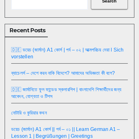
Search
Recent Posts
🇩🇪 ডয়েচ (জার্মান) A1 কোর্স | পর্ব – ০২ | আত্মপরিচয় দেয়া l Sich
vorstellen
ব্যাচেলর্স – দেশে করব নাকি বিদেশে? আমাদের অভিজ্ঞতা কী বলে?
🇩🇪 জার্মানিতে ফুল ফান্ডেড স্কলারশিপ | বাংলাদেশি শিক্ষার্থীদের জন্য
আবেদন, যোগ্যতা ও টিপস
নোটারি ও কুরিয়ার কথন
ডয়েচ (জার্মান) A1 কোর্স || পর্ব – ০১ || Learn German A1 –
Lesson 1 | Begrüßungen | Greetings