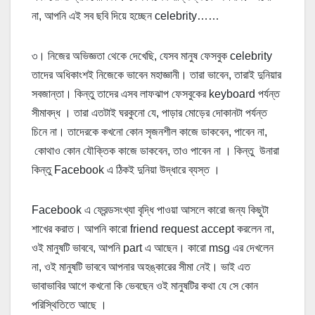
না, আপনি এই সব ছবি দিয়ে হচ্ছেন celebrity……
৩। নিজের অভিজ্ঞতা থেকে দেখেছি, যেসব মানুষ ফেসবুক celebrity
তাদের অধিকাংশই নিজেকে ভাবেন মহাজ্ঞানী। তারা ভাবেন, তারাই দুনিয়ার
সবজান্তা। কিন্তু তাদের এসব লাফঝাপ ফেসবুকের keyboard পর্যন্ত
সীমাবদ্ধ । তারা এতটাই ঘরকুনো যে, পাড়ার মোড়ের দোকানটা পর্যন্ত
চিনে না। তাদেরকে কখনো কোন সৃজনশীল কাজে ডাকবেন, পাবেন না,
কোথাও কোন যৌক্তিক কাজে ডাকবেন, তাও পাবেন না । কিন্তু উনারা
কিন্তু Facebook এ ঠিকই দুনিয়া উদ্ধারে ব্যস্ত ।
Facebook এ ফ্রেন্ডসংখ্যা বৃদ্ধি পাওয়া আসলে কারো জন্য কিছুটা
শাখের করাত। আপনি কারো friend request accept করলেন না,
ওই মানুষটি ভাববে, আপনি part এ আছেন। কারো msg এর দেখলেন
না, ওই মানুষটি ভাববে আপনার অহঙ্কারের সীমা নেই। ভাই এত
ভাবাভাবির আগে কখনো কি ভেবছেন ওই মানুষটির কথা যে সে কোন
পরিস্থিতিতে আছে ।