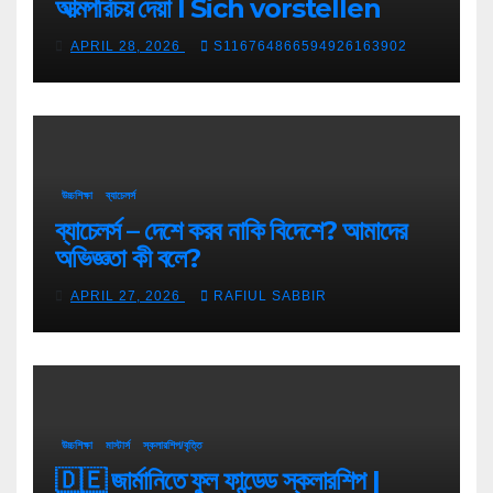
আত্মপরিচয় দেয়া l Sich vorstellen
APRIL 28, 2026
S116764866594926163902
উচ্চশিক্ষা
ব্যাচেলর্স
ব্যাচেলর্স – দেশে করব নাকি বিদেশে? আমাদের
অভিজ্ঞতা কী বলে?
APRIL 27, 2026
RAFIUL SABBIR
উচ্চশিক্ষা
মাস্টার্স
স্কলারশিপ/বৃত্তি
🇩🇪 জার্মানিতে ফুল ফান্ডেড স্কলারশিপ |