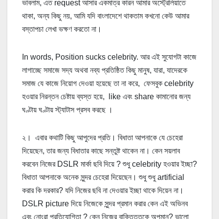
ভাবলাম, এত request আসার একমাত্র কারন আমার অস্ট্রেলিয়াতে
থাকা, অন্য কিছু নয়, আমি যদি বাংলাদেশে থাকতাম কখনো কেউ আমার
বস্তাপচা লেখা ভক্ষণ করতো না।
In words, Position sucks celebrity. আর এই সুযোগটা কাজে
লাগাচ্ছে সমাজে সদ্য অথবা নব্য প্রতিষ্ঠিত কিছু মানুষ, যারা, যাদেরকে
সমাজ যে কাজে নিয়োগ দেওয়া হয়েছে তা না করে, ফেসবুক celebrity
হওয়ার নিরন্তন চেষ্টায় ব্যস্ত হয়ে, like এবং share কামানোর জন্য
ঘণ্টায় ঘণ্টায় স্ট্যাটাস প্রসব করছে ।
২। এবার কথাটি কিছু আপুদের প্রতি। বিধাতা আপনাকে যে চেহেরা
দিয়েছেন, তার জন্য বিধাতার কাছে সন্তুষ্ট থাকেন না। কেন সয়লাব
করবেন নিজের DSLR মার্কা ছবি দিয়ে ? শুধু celebrity হওয়ার ইচ্ছা?
বিধাতা আপনাকে অনেক সুন্দর চেহেরা দিয়েছেন। শুধু শুধু artificial
করার কি দরকার? যদি নিজের ছবি না দেওয়ার ইচ্ছা থাকে দিয়েন না।
DSLR picture দিয়ে নিজেকে সুন্দর প্রমান করার কেন এই অভিনব
এবং নোংরা প্রতিযোগিতা ? কেন নিজের বাক্তিত্তকে অপমান? ভালো