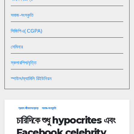
সমাজ-সংস্কৃতি
সিজিপিএ( CGPA)
সেমিনার
স্কলারশিপ/বৃত্তি
স্পাউস/ফ্যামিলি রিইউনিয়ন
প্রবাস জীবন/অন্যান্য
সমাজ-সংস্কৃতি
চারিদিকে শুধু hypocrites এবং
Facebook celebrity