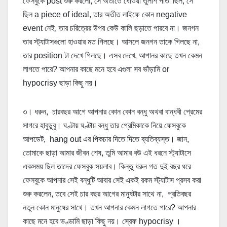
ফেসবুকে post শুরু করলো, সে অতীতে ধোঁওয়া তুলশি পাতা ছিল, সে
ছিল a piece of ideal, তার অতীত লাইফে কোন negative
event নেই, তার চরিত্রের উপর কেউ কালি ছড়াতে পারবে না। জনগন
তার স্ট্যাটাসগুলো হাওয়ার মত গিলছে। আসলে জনগন তাকে গিলছে না,
তার position টা দেখে গিলছে। এসব দেখে, আপানর কাছে তখন কেমন
লাগতে পারে? আপনার কাছে মনে হবে এগুলা সব ভাঁড়ামি or
hypocrisy ছাড়া কিছু নয়।
৩। ধরুন, চারবছর আগে আপনার কোন কোন বন্ধু অথবা বান্ধবী প্রেমের
সাগরে হাবুডুবু। ঘণ্টায় ঘণ্টায় বন্ধু তার প্রেমিকাকে নিয়ে ফেসবুকে
আপডেট, hang out এর পিকচার দিতে দিতে ব্যতিব্যস্ত। জান,
তোমাকে ছাড়া আমার জীবন শেষ, তুমি আমার বউ এই ধরনে স্ট্যাটাসে
একসময় ছিল তাদের ফেসবুক সয়লাব। কিন্তু ধরুন গত দুই বছর ধরে
ফেসবুকে আপনার সেই বন্ধুটি আবার সেই একই রকম স্ট্যাটাস প্রসব করা
শুরু করলেন, তবে সেই চার বছর আগের মানুষটার সাথে না, প্রতিবছর
নতুন কোন মানুষের সাথে। তখন আপনার কেমন লাগতে পারে? আপনার
কাছে মনে হবে ভণ্ডামি ছাড়া কিছু নয়। স্রেফ hypocrisy ।