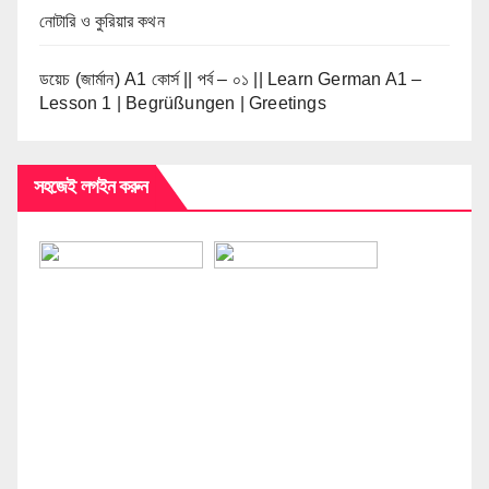
নোটারি ও কুরিয়ার কথন
ডয়েচ (জার্মান) A1 কোর্স || পর্ব – ০১ || Learn German A1 –
Lesson 1 | Begrüßungen | Greetings
সহজেই লগইন করুন