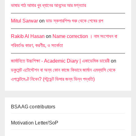
ভাষার পাঠ আমার খুব ধ্যানের আনন্দের আর মগ্নতার
Mitul Sarwar
on
ডাড স্কলারশিপঃ শুরু থেকে শেষের গল্প
Rakib Al Hasan
on
Name correction । নাম সংশোধন বা
পরিবর্তনঃ কারণ, করণীয়, ও সতর্কতা
জার্মানিতে উচ্চশিক্ষা - Academic Diary | একাডেমিক ডায়েরী
on
ডকুমেন্ট এটেস্টেশন বা অন্য কোন কাজে কিভাবে জার্মান এমব্যাসি থেকে
এপয়েন্টমেণ্ট নিবেন? (স্টুডেন্ট ভিসার জন্য ভিন্ন পদ্ধতি)
BSAAG contributors
Motivation Letter/SoP