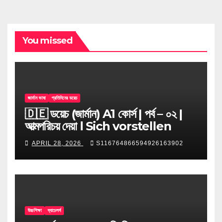
You missed
জার্মান ভাষা
প্রতিদিনের ডয়েচ
🇩🇪 ডয়েচ (জার্মান) A1 কোর্স | পর্ব – ০২ |
আত্মপরিচয় দেয়া l Sich vorstellen
APRIL 28, 2026
S116764866594926163902
উচ্চশিক্ষা
ব্যাচেলর্স