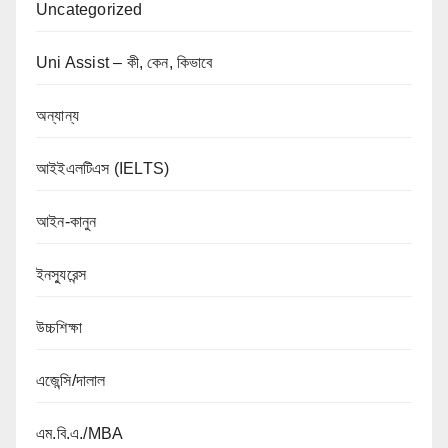
Uncategorized
Uni Assist – কী, কেন, কিভাবে
অন্যান্য
আইইএলটিএস (IELTS)
আইন-কানুন
ইনস্যুরেন্স
উচ্চশিক্ষা
এজেন্সি/দালাল
এম.বি.এ./MBA