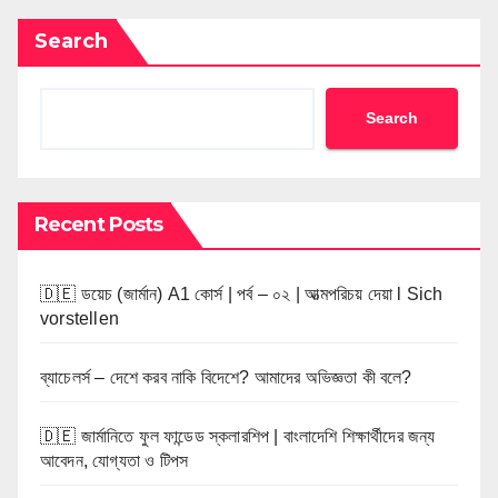
Search
Search
Recent Posts
🇩🇪 ডয়েচ (জার্মান) A1 কোর্স | পর্ব – ০২ | আত্মপরিচয় দেয়া l Sich
vorstellen
ব্যাচেলর্স – দেশে করব নাকি বিদেশে? আমাদের অভিজ্ঞতা কী বলে?
🇩🇪 জার্মানিতে ফুল ফান্ডেড স্কলারশিপ | বাংলাদেশি শিক্ষার্থীদের জন্য
আবেদন, যোগ্যতা ও টিপস