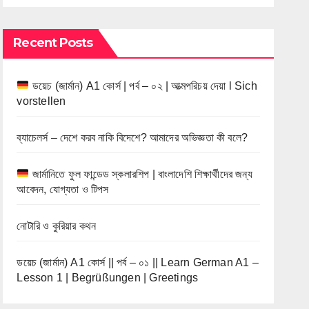
Recent Posts
ডয়েচ (জার্মান) A1 কোর্স | পর্ব – ০২ | আত্মপরিচয় দেয়া l Sich
vorstellen
ব্যাচেলর্স – দেশে করব নাকি বিদেশে? আমাদের অভিজ্ঞতা কী বলে?
জার্মানিতে ফুল ফান্ডেড স্কলারশিপ | বাংলাদেশি শিক্ষার্থীদের জন্য
আবেদন, যোগ্যতা ও টিপস
নোটারি ও কুরিয়ার কথন
ডয়েচ (জার্মান) A1 কোর্স || পর্ব – ০১ || Learn German A1 –
Lesson 1 | Begrüßungen | Greetings