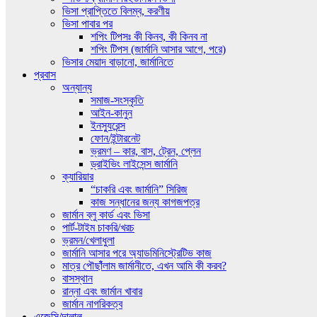
ভিসা প্রাপ্তিতে বিলম্ব, করণীয়
ভিসা পাবার পর
শপিং টিপসঃ কী কিনব, কী কিনব না
শপিং টিপস (জার্মানি আসার আগে, পরে)
ভিসার মেয়াদ বাড়ানো, জার্মানিতে
প্রবাস
অন্যান্য
সমাজ-সংস্কৃতি
আইন-কানুন
ইনস্যুরেন্স
ফোন/ইন্টারনেট
ভ্রমণ – কার, বাস, ট্রেন, প্লেন
ড্রাইভিং লাইসেন্স জার্মানি
ক্যারিয়ার
“চাকরি এবং জার্মানি” সিরিজ
কাজ সন্ধানের জন্য কাগজপত্র
জার্মান ব্লু কার্ড এবং ভিসা
পার্ট-টাইম চাকরি/খরচ
ভ্রমন/খেলাধুলা
জার্মানি আসার পরে অ্যাডমিনিস্ট্রেটিভ কাজ
মাত্র পৌছাঁঁলাম জার্মানীতে, এখন আমি কী করব?
বাসস্থান
রান্না এবং জার্মান খাবার
জার্মান নাগরিকত্ব
এজেন্সি/দালাল