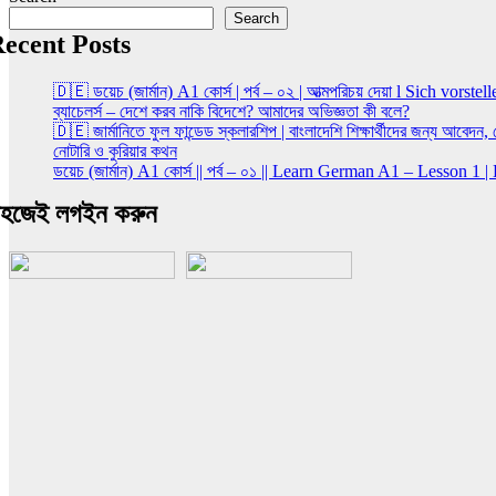
Search
ecent Posts
🇩🇪 ডয়েচ (জার্মান) A1 কোর্স | পর্ব – ০২ | আত্মপরিচয় দেয়া l Sich vorstel
ব্যাচেলর্স – দেশে করব নাকি বিদেশে? আমাদের অভিজ্ঞতা কী বলে?
🇩🇪 জার্মানিতে ফুল ফান্ডেড স্কলারশিপ | বাংলাদেশি শিক্ষার্থীদের জন্য আবেদন
নোটারি ও কুরিয়ার কথন
ডয়েচ (জার্মান) A1 কোর্স || পর্ব – ০১ || Learn German A1 – Lesson 1
হজেই লগইন করুন