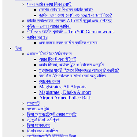
সকল জার্মান ভাষা শিক্ষা পোস্ট
দেশের কোথায় শিখবেন জার্মান ভাষা?
জার্মান ভাষা শেখা কোর্স বাংলাদেশে না জার্মানিতে?
জার্মান ল্যাংগুয়েজ লেভেল A1 কোর্স কন্টেন্ট এবং ধাপসমূহ
কুইজ – কেমন আমার জার্মান!
শীর্ষ ৫০০ জার্মান শব্দাবলি – Top 500 German words
জার্মান গ্রামার
এক নজরে সকল জার্মান ব্যাসিক গ্রামার
ভিসা
এয়ারপোর্ট/কাস্টমস/ইমিগ্রেশন
এয়ার টিকেট এবং খুঁটিনাটি
এয়ার টিকেট, এয়ারলাইন্স ও ট্রাভেল এজেন্সি
প্রথমবার যাত্রী হিসেবে বিমানবন্দরে আসবেন? করণীয়?
কত টাকা/ইউরো/ডলার সাথে নেয়া অনুমোদিত
ব্যাগেজ রুলস
Magistrates, All Airports
Magistrate , Dhaka Airport
Airport Armed Police Batt.
পাসপোর্ট
ব্লকড একাউন্ট
ভিসা অ্যাপয়েন্টমেন্ট নেয়ার পদ্ধতি
স্টুডেন্ট ভিসা ফর্ম পূরণ
ভিসা সাক্ষাৎকার
ভিসার জন্য অ্যাপিল
স্পাউস/ফ্যামিলি রিইউনিয়ন ভিসা