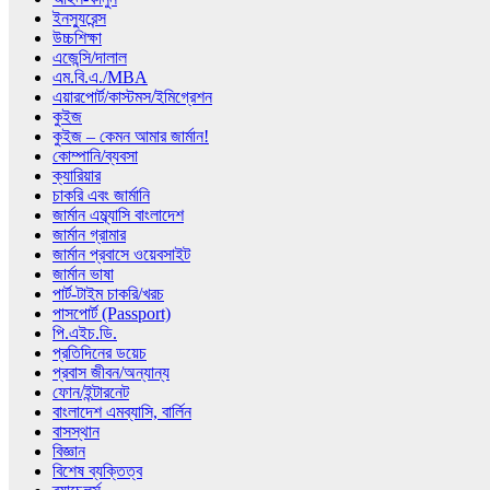
ইনস্যুরেন্স
উচ্চশিক্ষা
এজেন্সি/দালাল
এম.বি.এ./MBA
এয়ারপোর্ট/কাস্টমস/ইমিগ্রেশন
কুইজ
কুইজ – কেমন আমার জার্মান!
কোম্পানি/ব্যবসা
ক্যারিয়ার
চাকরি এবং জার্মানি
জার্মান এম্ব্যাসি বাংলাদেশ
জার্মান গ্রামার
জার্মান প্রবাসে ওয়েবসাইট
জার্মান ভাষা
পার্ট-টাইম চাকরি/খরচ
পাসপোর্ট (Passport)
পি.এইচ.ডি.
প্রতিদিনের ডয়েচ
প্রবাস জীবন/অন্যান্য
ফোন/ইন্টারনেট
বাংলাদেশ এমব্যাসি, বার্লিন
বাসস্থান
বিজ্ঞান
বিশেষ ব্যক্তিত্ব