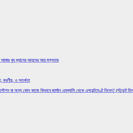
 আমার খুব ধ্যানের আনন্দের আর মগ্নতার
, করণীয়, ও সতর্কতা
েস্টেশন বা অন্য কোন কাজে কিভাবে জার্মান এমব্যাসি থেকে এপয়েন্টমেণ্ট নিবেন? (স্টুডেন্ট ভি