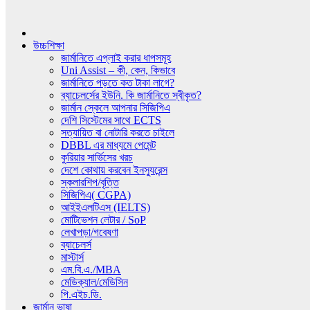
উচ্চশিক্ষা
জার্মানিতে এপ্লাই করার ধাপসমূহ
Uni Assist – কী, কেন, কিভাবে
জার্মানিতে পড়তে কত টাকা লাগে?
ব্যাচেলর্সের ইউনি. কি জার্মানিতে স্বীকৃত?
জার্মান স্কেলে আপনার সিজিপিএ
দেশি সিস্টেমের সাথে ECTS
সত্যায়িত বা নোটারি করতে চাইলে
DBBL এর মাধ্যমে পেমেন্ট
কুরিয়ার সার্ভিসের খরচ
দেশে কোথায় করবেন ইনস্যুরেন্স
স্কলারশিপ/বৃত্তি
সিজিপিএ( CGPA)
আইইএলটিএস (IELTS)
মোটিভেশন লেটার / SoP
লেখাপড়া/গবেষণা
ব্যাচেলর্স
মাস্টার্স
এম.বি.এ./MBA
মেডিক্যাল/মেডিসিন
পি.এইচ.ডি.
জার্মান ভাষা