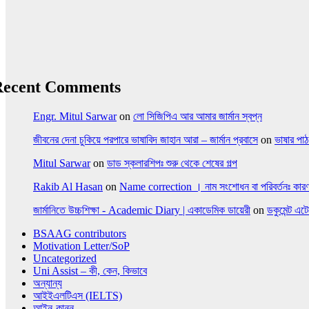
Recent Comments
Engr. Mitul Sarwar
on
লো সিজিপিএ আর আমার জার্মান স্বপ্ন
জীবনের দেনা চুকিয়ে পরপারে ভাষাবিদ জাহান আরা – জার্মান প্রবাসে
on
ভাষার পাঠ
Mitul Sarwar
on
ডাড স্কলারশিপঃ শুরু থেকে শেষের গল্প
Rakib Al Hasan
on
Name correction । নাম সংশোধন বা পরিবর্তনঃ কারণ
জার্মানিতে উচ্চশিক্ষা - Academic Diary | একাডেমিক ডায়েরী
on
ডকুমেন্ট এট
BSAAG contributors
Motivation Letter/SoP
Uncategorized
Uni Assist – কী, কেন, কিভাবে
অন্যান্য
আইইএলটিএস (IELTS)
আইন-কানুন