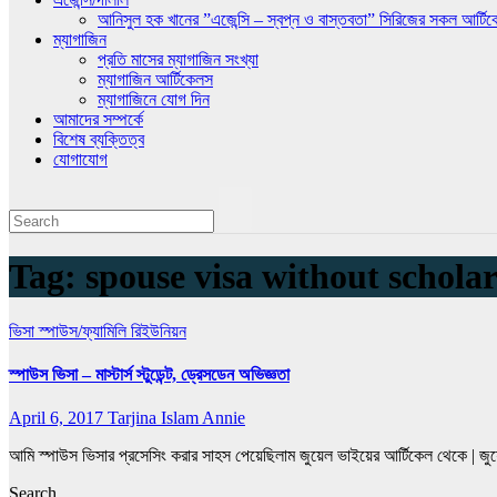
আনিসুল হক খানের ”এজেন্সি – স্বপ্ন ও বাস্তবতা” সিরিজের সকল আর্টি
ম্যাগাজিন
প্রতি মাসের ম্যাগাজিন সংখ্যা
ম্যাগাজিন আর্টিকেলস
ম্যাগাজিনে যোগ দিন
আমাদের সম্পর্কে
বিশেষ ব্যক্তিত্ব
যোগাযোগ
Tag:
spouse visa without schola
ভিসা
স্পাউস/ফ্যামিলি রিইউনিয়ন
স্পাউস ভিসা – মাস্টার্স স্টুডেন্ট, ড্রেসডেন অভিজ্ঞতা
April 6, 2017
Tarjina Islam Annie
আমি স্পাউস ভিসার প্রসেসিং করার সাহস পেয়েছিলাম জুয়েল ভাইয়ের আর্টিকেল থেকে | 
Search