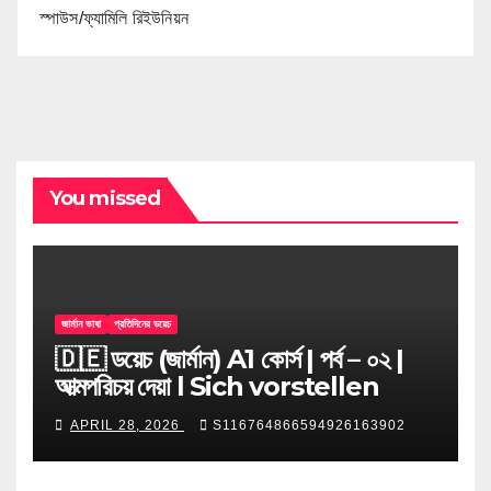
স্পাউস/ফ্যামিলি রিইউনিয়ন
You missed
জার্মান ভাষা
প্রতিদিনের ডয়েচ
🇩🇪 ডয়েচ (জার্মান) A1 কোর্স | পর্ব – ০২ |
আত্মপরিচয় দেয়া l Sich vorstellen
APRIL 28, 2026
S116764866594926163902