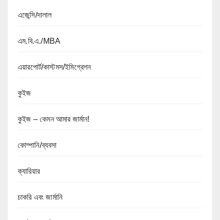
এজেন্সি/দালাল
এম.বি.এ./MBA
এয়ারপোর্ট/কাস্টমস/ইমিগ্রেশন
কুইজ
কুইজ – কেমন আমার জার্মান!
কোম্পানি/ব্যবসা
ক্যারিয়ার
চাকরি এবং জার্মানি