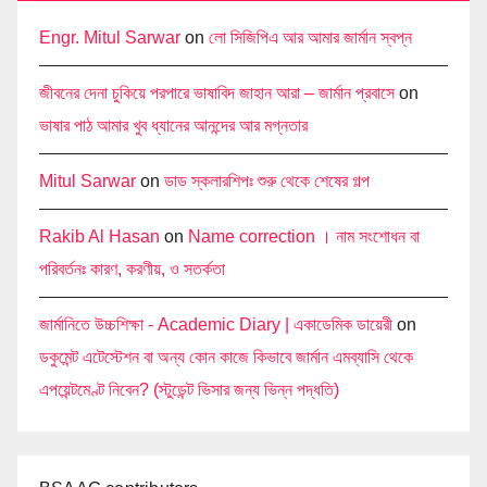
Engr. Mitul Sarwar
on
লো সিজিপিএ আর আমার জার্মান স্বপ্ন
জীবনের দেনা চুকিয়ে পরপারে ভাষাবিদ জাহান আরা – জার্মান প্রবাসে
on
ভাষার পাঠ আমার খুব ধ্যানের আনন্দের আর মগ্নতার
Mitul Sarwar
on
ডাড স্কলারশিপঃ শুরু থেকে শেষের গল্প
Rakib Al Hasan
on
Name correction । নাম সংশোধন বা
পরিবর্তনঃ কারণ, করণীয়, ও সতর্কতা
জার্মানিতে উচ্চশিক্ষা - Academic Diary | একাডেমিক ডায়েরী
on
ডকুমেন্ট এটেস্টেশন বা অন্য কোন কাজে কিভাবে জার্মান এমব্যাসি থেকে
এপয়েন্টমেণ্ট নিবেন? (স্টুডেন্ট ভিসার জন্য ভিন্ন পদ্ধতি)