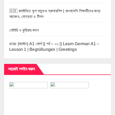
🇩🇪 জার্মানিতে ফুল ফান্ডেড স্কলারশিপ | বাংলাদেশি শিক্ষার্থীদের জন্য
আবেদন, যোগ্যতা ও টিপস
নোটারি ও কুরিয়ার কথন
ডয়েচ (জার্মান) A1 কোর্স || পর্ব – ০১ || Learn German A1 –
Lesson 1 | Begrüßungen | Greetings
সহজেই লগইন করুন