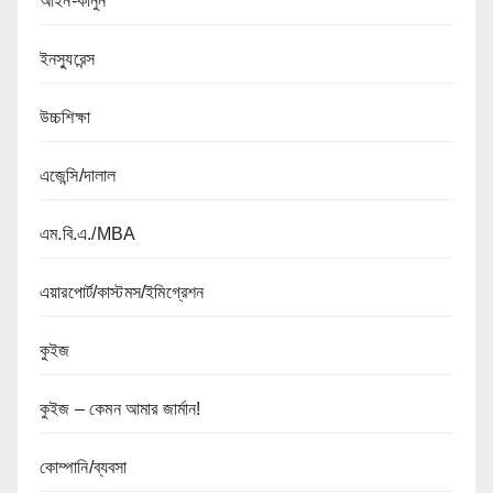
আইন-কানুন
ইনস্যুরেন্স
উচ্চশিক্ষা
এজেন্সি/দালাল
এম.বি.এ./MBA
এয়ারপোর্ট/কাস্টমস/ইমিগ্রেশন
কুইজ
কুইজ – কেমন আমার জার্মান!
কোম্পানি/ব্যবসা