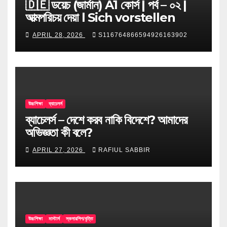
🇩🇪 ডয়েচ (জার্মান) A1 কোর্স | পর্ব – ০২ |
আত্মপরিচয় দেয়া l Sich vorstellen
APRIL 28, 2026
S116764866594926163902
উচ্চশিক্ষা
ব্যাচেলর্স
ব্যাচেলর্স – দেশে করব নাকি বিদেশে? আমাদের
অভিজ্ঞতা কী বলে?
APRIL 27, 2026
RAFIUL SABBIR
উচ্চশিক্ষা
মাস্টার্স
স্কলারশিপ/বৃত্তি