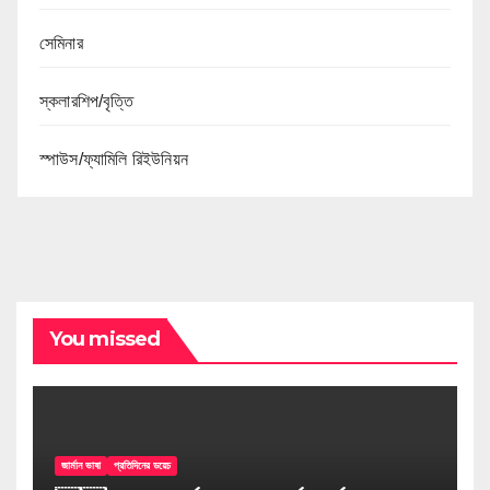
সেমিনার
স্কলারশিপ/বৃত্তি
স্পাউস/ফ্যামিলি রিইউনিয়ন
You missed
জার্মান ভাষা
প্রতিদিনের ডয়েচ