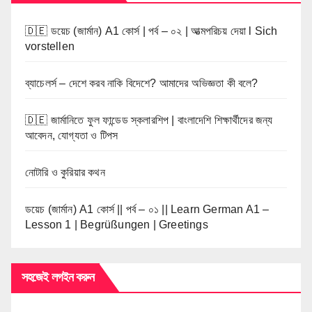
🇩🇪 ডয়েচ (জার্মান) A1 কোর্স | পর্ব – ০২ | আত্মপরিচয় দেয়া l Sich
vorstellen
ব্যাচেলর্স – দেশে করব নাকি বিদেশে? আমাদের অভিজ্ঞতা কী বলে?
🇩🇪 জার্মানিতে ফুল ফান্ডেড স্কলারশিপ | বাংলাদেশি শিক্ষার্থীদের জন্য
আবেদন, যোগ্যতা ও টিপস
নোটারি ও কুরিয়ার কথন
ডয়েচ (জার্মান) A1 কোর্স || পর্ব – ০১ || Learn German A1 –
Lesson 1 | Begrüßungen | Greetings
সহজেই লগইন করুন