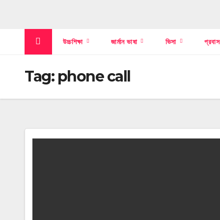
উচ্চশিক্ষা
জার্মান ভাষা
ভিসা
প্রবা
Tag:
phone call