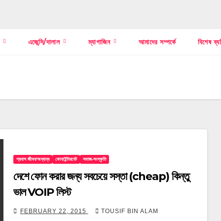
স
এজেন্সি/দালাল
ম্যাগাজিন
আমাদের সম্পর্কে
বিশেষ ব্য
প্রবাস জীবন/অন্যান্য
ফোন/ইন্টারনেট
সমাজ-সংস্কৃতি
দেশে ফোন করার জন্য সবচেয়ে সস্তা (cheap) কিন্তু
ভাল VOIP লিস্ট
FEBRUARY 22, 2015
TOUSIF BIN ALAM