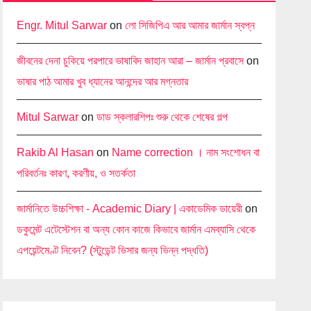
Engr. Mitul Sarwar
on
লো সিজিপিএ আর আমার জার্মান স্বপ্ন
জীবনের দেনা চুকিয়ে পরপারে ভাষাবিদ জাহান আরা – জার্মান প্রবাসে
on
ভাষার পাঠ আমার খুব ধ্যানের আনন্দের আর মগ্নতার
Mitul Sarwar
on
ডাড স্কলারশিপঃ শুরু থেকে শেষের গল্প
Rakib Al Hasan
on
Name correction । নাম সংশোধন বা
পরিবর্তনঃ কারণ, করণীয়, ও সতর্কতা
জার্মানিতে উচ্চশিক্ষা - Academic Diary | একাডেমিক ডায়েরী
on
ডকুমেন্ট এটেস্টেশন বা অন্য কোন কাজে কিভাবে জার্মান এমব্যাসি থেকে
এপয়েন্টমেণ্ট নিবেন? (স্টুডেন্ট ভিসার জন্য ভিন্ন পদ্ধতি)