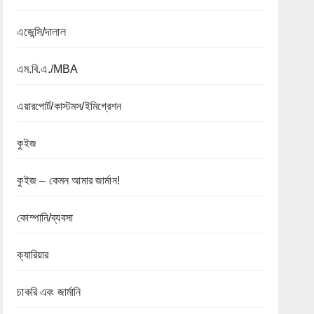
এজেন্সি/দালাল
এম.বি.এ./MBA
এয়ারপোর্ট/কাস্টমস/ইমিগ্রেশন
কুইজ
কুইজ – কেমন আমার জার্মান!
কোম্পানি/ব্যবসা
ক্যারিয়ার
চাকরি এবং জার্মানি