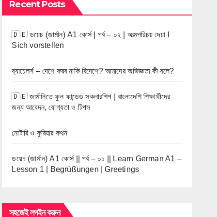
Recent Posts
🇩🇪 ডয়েচ (জার্মান) A1 কোর্স | পর্ব – ০২ | আত্মপরিচয় দেয়া l
Sich vorstellen
ব্যাচেলর্স – দেশে করব নাকি বিদেশে? আমাদের অভিজ্ঞতা কী বলে?
🇩🇪 জার্মানিতে ফুল ফান্ডেড স্কলারশিপ | বাংলাদেশি শিক্ষার্থীদের
জন্য আবেদন, যোগ্যতা ও টিপস
নোটারি ও কুরিয়ার কথন
ডয়েচ (জার্মান) A1 কোর্স || পর্ব – ০১ || Learn German A1 –
Lesson 1 | Begrüßungen | Greetings
সহজেই লগইন করুন