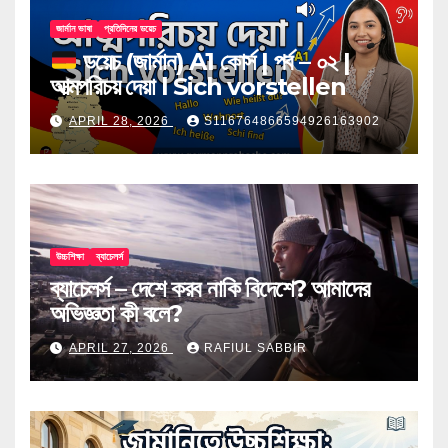
জার্মান ভাষা
প্রতিদিনের ডয়েচ
ডয়েচ (জার্মান) A1 কোর্স | পর্ব – ০২ |
আত্মপরিচয় দেয়া l Sich vorstellen
APRIL 28, 2026
S116764866594926163902
উচ্চশিক্ষা
ব্যাচেলর্স
ব্যাচেলর্স – দেশে করব নাকি বিদেশে? আমাদের
অভিজ্ঞতা কী বলে?
APRIL 27, 2026
RAFIUL SABBIR