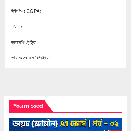
সিজিপিএ( CGPA)
সেমিনার
স্কলারশিপ/বৃত্তি
স্পাউস/ফ্যামিলি রিইউনিয়ন
You missed