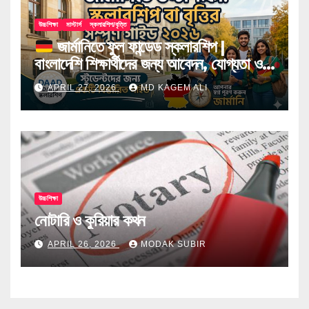
উচ্চশিক্ষা
মাস্টার্স
স্কলারশিপ/বৃত্তি
জার্মানিতে ফুল ফান্ডেড স্কলারশিপ |
বাংলাদেশি শিক্ষার্থীদের জন্য আবেদন, যোগ্যতা ও
টিপস
APRIL 27, 2026
MD KAGEM ALI
উচ্চশিক্ষা
নোটারি ও কুরিয়ার কথন
APRIL 26, 2026
MODAK SUBIR