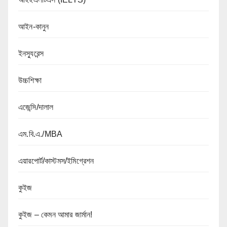
আইন-কানুন
ইনস্যুরেন্স
উচ্চশিক্ষা
এজেন্সি/দালাল
এম.বি.এ./MBA
এয়ারপোর্ট/কাস্টমস/ইমিগ্রেশন
কুইজ
কুইজ – কেমন আমার জার্মান!