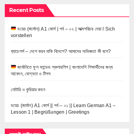
Recent Posts
ডয়েচ (জার্মান) A1 কোর্স | পর্ব – ০২ | আত্মপরিচয় দেয়া l Sich
vorstellen
ব্যাচেলর্স – দেশে করব নাকি বিদেশে? আমাদের অভিজ্ঞতা কী বলে?
জার্মানিতে ফুল ফান্ডেড স্কলারশিপ | বাংলাদেশি শিক্ষার্থীদের জন্য
আবেদন, যোগ্যতা ও টিপস
নোটারি ও কুরিয়ার কথন
ডয়েচ (জার্মান) A1 কোর্স || পর্ব – ০১ || Learn German A1 –
Lesson 1 | Begrüßungen | Greetings