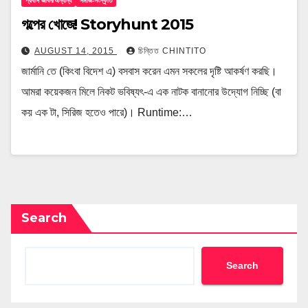
প্রবাস জীবন/অন্যান্য
সমাজ-সংস্কৃতি
গল্পের খোজে! Storyhunt 2015
AUGUST 14, 2015
চিন্তিত CHINTITO
জার্মানি তে (কিংবা বিদেশ এ) বসবাস করেন এমন সকলের দৃষ্টি আকর্ষণ করছি।
আমরা কয়েকজন মিলে নিকট ভবিষ্যৎ-এ এক নাটক বানানোর উদ্যোগ নিচ্ছি (বা
কয় এক টা, সিরিজ হতেও পারে)। Runtime:…
Search
Search