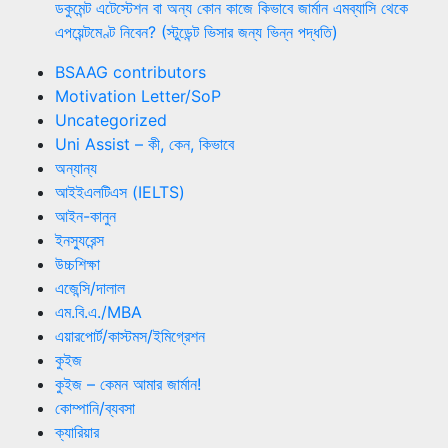
ডকুমেন্ট এটেস্টেশন বা অন্য কোন কাজে কিভাবে জার্মান এমব্যাসি থেকে
এপয়েন্টমেণ্ট নিবেন? (স্টুডেন্ট ভিসার জন্য ভিন্ন পদ্ধতি)
BSAAG contributors
Motivation Letter/SoP
Uncategorized
Uni Assist – কী, কেন, কিভাবে
অন্যান্য
আইইএলটিএস (IELTS)
আইন-কানুন
ইনস্যুরেন্স
উচ্চশিক্ষা
এজেন্সি/দালাল
এম.বি.এ./MBA
এয়ারপোর্ট/কাস্টমস/ইমিগ্রেশন
কুইজ
কুইজ – কেমন আমার জার্মান!
কোম্পানি/ব্যবসা
ক্যারিয়ার