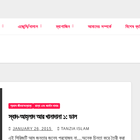
স
এজেন্সি/দালাল
ম্যাগাজিন
আমাদের সম্পর্কে
বিশেষ ব্য
প্রবাস জীবন/অন্যান্য
রান্না এবং জার্মান খাবার
স্বাদ-আহ্লাদ আর খানাদানা ১: ডাল
JANUARY 26, 2015
TANZIA ISLAM
এই সিরিজটি আম জনতার জন্যে প্রযোজ্য না…অনেক চিন্তা করে তৈরী করা