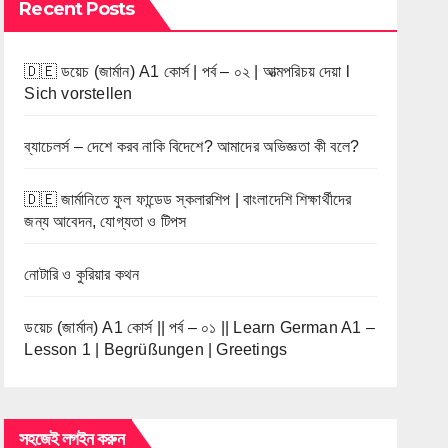
Recent Posts
🇩🇪 ডয়েচ (জার্মান) A1 কোর্স | পর্ব – ০২ | আত্মপরিচয় দেয়া l
Sich vorstellen
ব্যাচেলর্স – দেশে করব নাকি বিদেশে? আমাদের অভিজ্ঞতা কী বলে?
🇩🇪 জার্মানিতে ফুল ফান্ডেড স্কলারশিপ | বাংলাদেশি শিক্ষার্থীদের
জন্য আবেদন, যোগ্যতা ও টিপস
নোটারি ও কুরিয়ার কথন
ডয়েচ (জার্মান) A1 কোর্স || পর্ব – ০১ || Learn German A1 –
Lesson 1 | Begrüßungen | Greetings
সহজেই লগইন করুন