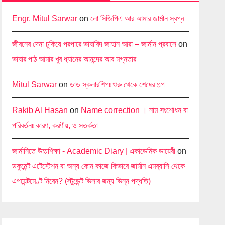
Engr. Mitul Sarwar
on
লো সিজিপিএ আর আমার জার্মান স্বপ্ন
জীবনের দেনা চুকিয়ে পরপারে ভাষাবিদ জাহান আরা – জার্মান প্রবাসে
on
ভাষার পাঠ আমার খুব ধ্যানের আনন্দের আর মগ্নতার
Mitul Sarwar
on
ডাড স্কলারশিপঃ শুরু থেকে শেষের গল্প
Rakib Al Hasan
on
Name correction । নাম সংশোধন বা
পরিবর্তনঃ কারণ, করণীয়, ও সতর্কতা
জার্মানিতে উচ্চশিক্ষা - Academic Diary | একাডেমিক ডায়েরী
on
ডকুমেন্ট এটেস্টেশন বা অন্য কোন কাজে কিভাবে জার্মান এমব্যাসি থেকে
এপয়েন্টমেণ্ট নিবেন? (স্টুডেন্ট ভিসার জন্য ভিন্ন পদ্ধতি)