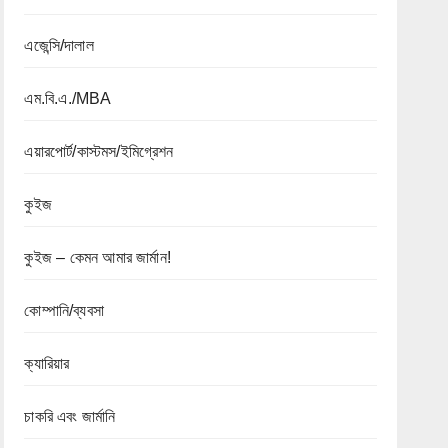
এজেন্সি/দালাল
এম.বি.এ./MBA
এয়ারপোর্ট/কাস্টমস/ইমিগ্রেশন
কুইজ
কুইজ – কেমন আমার জার্মান!
কোম্পানি/ব্যবসা
ক্যারিয়ার
চাকরি এবং জার্মানি