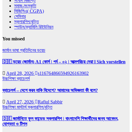
সংবাদ বিজ্ঞপ্তি
সমাজ-সংস্কৃতি
সিজিপিএ( CGPA)
সেমিনার
স্কলারশিপ/বৃত্তি
স্পাউস/ফ্যামিলি রিইউনিয়ন
You missed
জার্মান ভাষা
প্রতিদিনের ডয়েচ
🇩🇪 ডয়েচ (জার্মান) A1 কোর্স | পর্ব – ০২ | আত্মপরিচয় দেয়া l Sich vorstellen
April 28, 2026
s116764866594926163902
উচ্চশিক্ষা
ব্যাচেলর্স
ব্যাচেলর্স – দেশে করব নাকি বিদেশে? আমাদের অভিজ্ঞতা কী বলে?
April 27, 2026
Rafiul Sabbir
উচ্চশিক্ষা
মাস্টার্স
স্কলারশিপ/বৃত্তি
🇩🇪 জার্মানিতে ফুল ফান্ডেড স্কলারশিপ | বাংলাদেশি শিক্ষার্থীদের জন্য আবেদন,
যোগ্যতা ও টিপস