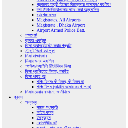
প্রথমবার যাত্রী হিসেবে বিমানবন্দরে আসবেন? করণীয়?
কত টাকা/ইউরো/ডলার সাথে নেয়া অনুমোদিত
ব্যাগেজ রুলস
Magistrates, All Airports
Magistrate , Dhaka Airport
Airport Armed Police Batt.
পাসপোর্ট
ব্লকড একাউন্ট
ভিসা অ্যাপয়েন্টমেন্ট নেয়ার পদ্ধতি
স্টুডেন্ট ভিসা ফর্ম পূরণ
ভিসা সাক্ষাৎকার
ভিসার জন্য অ্যাপিল
স্পাউস/ফ্যামিলি রিইউনিয়ন ভিসা
ভিসা প্রাপ্তিতে বিলম্ব, করণীয়
ভিসা পাবার পর
শপিং টিপসঃ কী কিনব, কী কিনব না
শপিং টিপস (জার্মানি আসার আগে, পরে)
ভিসার মেয়াদ বাড়ানো, জার্মানিতে
প্রবাস
অন্যান্য
সমাজ-সংস্কৃতি
আইন-কানুন
ইনস্যুরেন্স
ফোন/ইন্টারনেট
ভ্রমণ – কার, বাস, ট্রেন, প্লেন