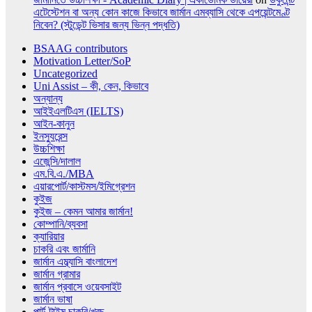
এটেস্টেশন বা অন্য কোন কাজে কিভাবে জার্মান এমব্যাসি থেকে এপয়েন্টমেণ্ট
নিবেন? (স্টুডেন্ট ভিসার জন্য ভিন্ন পদ্ধতি)
BSAAG contributors
Motivation Letter/SoP
Uncategorized
Uni Assist – কী, কেন, কিভাবে
অন্যান্য
আইইএলটিএস (IELTS)
আইন-কানুন
ইনস্যুরেন্স
উচ্চশিক্ষা
এজেন্সি/দালাল
এম.বি.এ./MBA
এয়ারপোর্ট/কাস্টমস/ইমিগ্রেশন
কুইজ
কুইজ – কেমন আমার জার্মান!
কোম্পানি/ব্যবসা
ক্যারিয়ার
চাকরি এবং জার্মানি
জার্মান এম্ব্যাসি বাংলাদেশ
জার্মান গ্রামার
জার্মান প্রবাসে ওয়েবসাইট
জার্মান ভাষা
পার্ট-টাইম চাকরি/খরচ