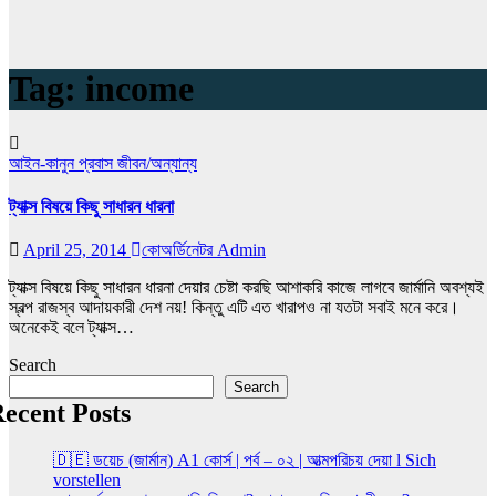
Tag:
income
আইন-কানুন
প্রবাস জীবন/অন্যান্য
ট্যাক্স বিষয়ে কিছু সাধারন ধারনা
April 25, 2014
কোঅর্ডিনেটর Admin
ট্যাক্স বিষয়ে কিছু সাধারন ধারনা দেয়ার চেষ্টা করছি আশাকরি কাজে লাগবে জার্মানি অবশ্যই
স্বল্প রাজস্ব আদায়কারী দেশ নয়! কিন্তু এটি এত খারাপও না যতটা সবাই মনে করে।
অনেকেই বলে ট্যাক্স…
Search
Search
ecent Posts
🇩🇪 ডয়েচ (জার্মান) A1 কোর্স | পর্ব – ০২ | আত্মপরিচয় দেয়া l Sich
vorstellen