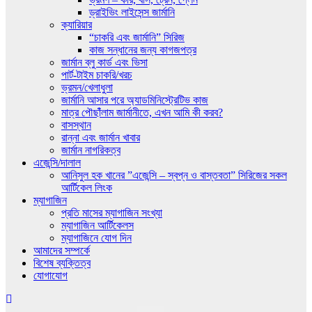
ড্রাইভিং লাইসেন্স জার্মানি
ক্যারিয়ার
“চাকরি এবং জার্মানি” সিরিজ
কাজ সন্ধানের জন্য কাগজপত্র
জার্মান ব্লু কার্ড এবং ভিসা
পার্ট-টাইম চাকরি/খরচ
ভ্রমন/খেলাধুলা
জার্মানি আসার পরে অ্যাডমিনিস্ট্রেটিভ কাজ
মাত্র পৌছাঁঁলাম জার্মানীতে, এখন আমি কী করব?
বাসস্থান
রান্না এবং জার্মান খাবার
জার্মান নাগরিকত্ব
এজেন্সি/দালাল
আনিসুল হক খানের ”এজেন্সি – স্বপ্ন ও বাস্তবতা” সিরিজের সকল
আর্টিকেল লিংক
ম্যাগাজিন
প্রতি মাসের ম্যাগাজিন সংখ্যা
ম্যাগাজিন আর্টিকেলস
ম্যাগাজিনে যোগ দিন
আমাদের সম্পর্কে
বিশেষ ব্যক্তিত্ব
যোগাযোগ