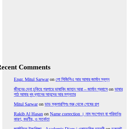
Recent Comments
Engr. Mitul Sarwar
on
লো সিজিপিএ আর আমার জার্মান স্বপ্ন
জীবনের দেনা চুকিয়ে পরপারে ভাষাবিদ জাহান আরা – জার্মান প্রবাসে
on
ভাষার
পাঠ আমার খুব ধ্যানের আনন্দের আর মগ্নতার
Mitul Sarwar
on
ডাড স্কলারশিপঃ শুরু থেকে শেষের গল্প
Rakib Al Hasan
on
Name correction । নাম সংশোধন বা পরিবর্তনঃ
কারণ, করণীয়, ও সতর্কতা
জার্মানিতে উচ্চশিক্ষা - Academic Diary | একাডেমিক ডায়েরী
on
ডকুমেন্ট