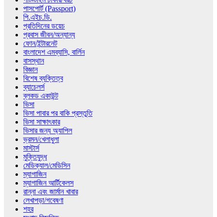
পাসপোর্ট (Passport)
পি.এইচ.ডি.
প্রতিদিনের ডয়েচ
প্রবাস জীবন/অন্যান্য
ফোন/ইন্টারনেট
বাংলাদেশ এমব্যাসি, বার্লিন
বাসস্থান
বিজ্ঞান
বিশেষ ব্যক্তিত্ব
ব্যাচেলর্স
ব্লকড একাউন্ট
ভিসা
ভিসা পাবার পর বাকি প্রস্তুতি
ভিসা সাক্ষাৎকার
ভিসার জন্য অ্যাপিল
ভ্রমন/খেলাধুলা
মাস্টার্স
মুক্তিযুদ্ধ
মেডিক্যাল/মেডিসিন
ম্যাগাজিন
ম্যাগাজিন আর্টিকেলস
রান্না এবং জার্মান খাবার
লেখাপড়া/গবেষণা
শহর