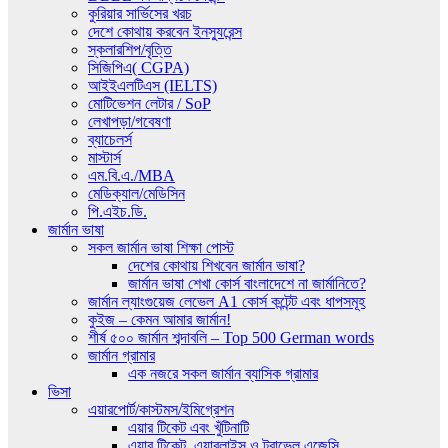
কুরিয়ার সার্ভিসের খরচ
দেশে কোথায় করবেন ইনস্যুরেন্স
স্কলারশিপ/বৃত্তি
সিজিপিএ( CGPA)
আইইএলটিএস (IELTS)
মোটিভেশন লেটার / SoP
লেখাপড়া/গবেষণা
ব্যাচেলর্স
মাস্টার্স
এম.বি.এ./MBA
মেডিক্যাল/মেডিসিন
পি.এইচ.ডি.
জার্মান ভাষা
সকল জার্মান ভাষা শিক্ষা পোস্ট
দেশের কোথায় শিখবেন জার্মান ভাষা?
জার্মান ভাষা শেখা কোর্স বাংলাদেশে না জার্মানিতে?
জার্মান ল্যাংগুয়েজ লেভেল A1 কোর্স কন্টেন্ট এবং ধাপসমূহ
কুইজ – কেমন আমার জার্মান!
শীর্ষ ৫০০ জার্মান শব্দাবলি – Top 500 German words
জার্মান গ্রামার
এক নজরে সকল জার্মান ব্যাসিক গ্রামার
ভিসা
এয়ারপোর্ট/কাস্টমস/ইমিগ্রেশন
এয়ার টিকেট এবং খুঁটিনাটি
এয়ার টিকেট, এয়ারলাইন্স ও ট্রাভেল এজেন্সি