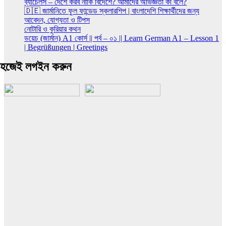
ব্যাচেলর্স – দেশে করব নাকি বিদেশে? আমাদের অভিজ্ঞতা কী বলে?
🇩🇪 জার্মানিতে ফুল ফান্ডেড স্কলারশিপ | বাংলাদেশি শিক্ষার্থীদের জন্য
আবেদন, যোগ্যতা ও টিপস
নোটারি ও কুরিয়ার কথন
ডয়েচ (জার্মান) A1 কোর্স || পর্ব – ০১ || Learn German A1 – Lesson 1
| Begrüßungen | Greetings
হজেই লগইন করুন