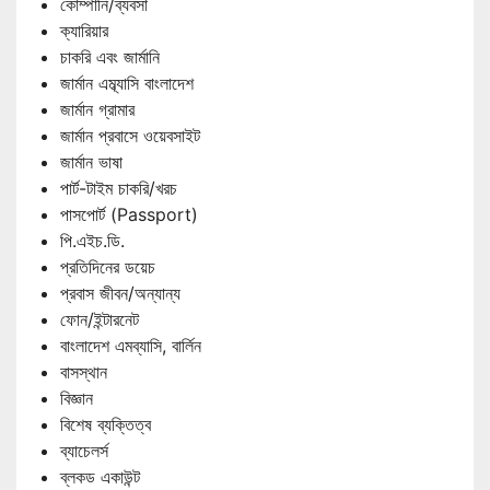
কোম্পানি/ব্যবসা
ক্যারিয়ার
চাকরি এবং জার্মানি
জার্মান এম্ব্যাসি বাংলাদেশ
জার্মান গ্রামার
জার্মান প্রবাসে ওয়েবসাইট
জার্মান ভাষা
পার্ট-টাইম চাকরি/খরচ
পাসপোর্ট (Passport)
পি.এইচ.ডি.
প্রতিদিনের ডয়েচ
প্রবাস জীবন/অন্যান্য
ফোন/ইন্টারনেট
বাংলাদেশ এমব্যাসি, বার্লিন
বাসস্থান
বিজ্ঞান
বিশেষ ব্যক্তিত্ব
ব্যাচেলর্স
ব্লকড একাউন্ট