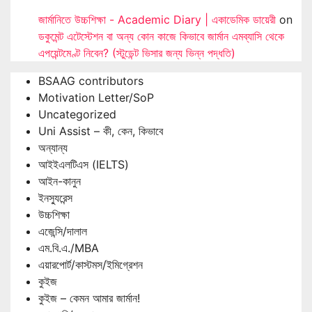
জার্মানিতে উচ্চশিক্ষা - Academic Diary | একাডেমিক ডায়েরী
on
ডকুমেন্ট এটেস্টেশন বা অন্য কোন কাজে কিভাবে জার্মান এমব্যাসি থেকে
এপয়েন্টমেণ্ট নিবেন? (স্টুডেন্ট ভিসার জন্য ভিন্ন পদ্ধতি)
BSAAG contributors
Motivation Letter/SoP
Uncategorized
Uni Assist – কী, কেন, কিভাবে
অন্যান্য
আইইএলটিএস (IELTS)
আইন-কানুন
ইনস্যুরেন্স
উচ্চশিক্ষা
এজেন্সি/দালাল
এম.বি.এ./MBA
এয়ারপোর্ট/কাস্টমস/ইমিগ্রেশন
কুইজ
কুইজ – কেমন আমার জার্মান!