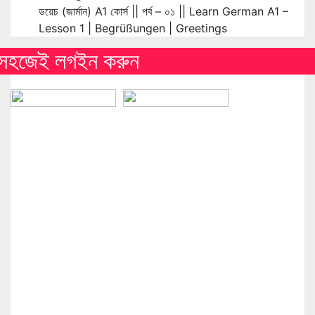
ডয়েচ (জার্মান) A1 কোর্স || পর্ব – ০১ || Learn German A1 –
Lesson 1 | Begrüßungen | Greetings
সহজেই লগইন করুন