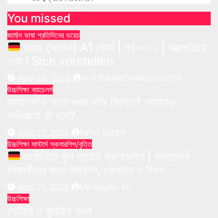
You missed
জার্মান ভাষা
প্রতিদিনের ডয়েচ
ডয়েচ (জার্মান) A1 কোর্স | পর্ব – ০২ | আত্মপরিচয়
দেয়া l Sich vorstellen
April 28, 2026
s116764866594926163902
উচ্চশিক্ষা
ব্যাচেলর্স
ব্যাচেলর্স – দেশে করব নাকি বিদেশে? আমাদের
অভিজ্ঞতা কী বলে?
April 27, 2026
Rafiul Sabbir
উচ্চশিক্ষা
মাস্টার্স
স্কলারশিপ/বৃত্তি
জার্মানিতে ফুল ফান্ডেড স্কলারশিপ | বাংলাদেশি
শিক্ষার্থীদের জন্য আবেদন, যোগ্যতা ও টিপস
April 27, 2026
Md Kagem Ali
উচ্চশিক্ষা
নোটারি ও কুরিয়ার কথন