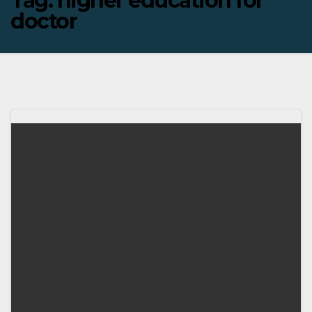
Tag:
higher education for
doctor