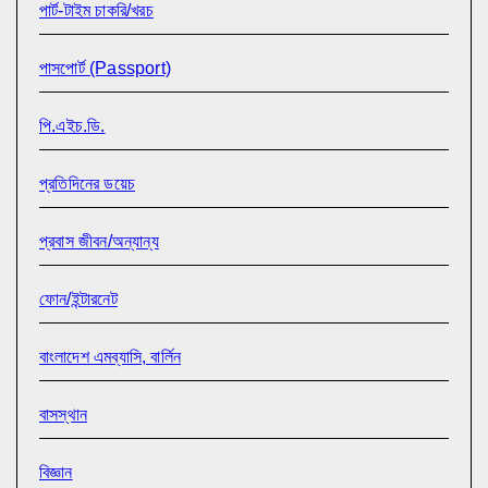
পার্ট-টাইম চাকরি/খরচ
পাসপোর্ট (Passport)
পি.এইচ.ডি.
প্রতিদিনের ডয়েচ
প্রবাস জীবন/অন্যান্য
ফোন/ইন্টারনেট
বাংলাদেশ এমব্যাসি, বার্লিন
বাসস্থান
বিজ্ঞান