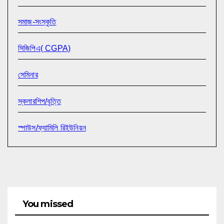
সমাজ-সংস্কৃতি
সিজিপিএ( CGPA)
সেমিনার
স্কলারশিপ/বৃত্তি
স্পাউস/ফ্যামিলি রিইউনিয়ন
You missed