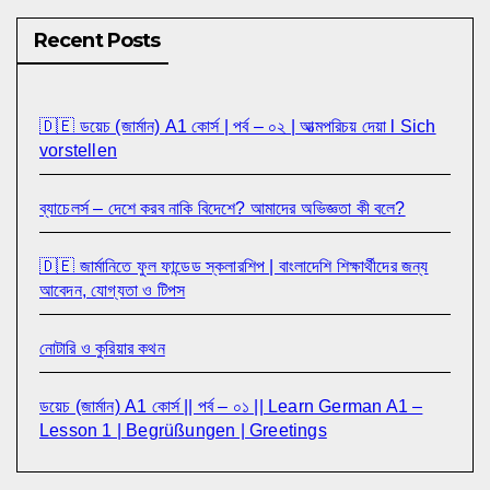
Recent Posts
🇩🇪 ডয়েচ (জার্মান) A1 কোর্স | পর্ব – ০২ | আত্মপরিচয় দেয়া l Sich
vorstellen
ব্যাচেলর্স – দেশে করব নাকি বিদেশে? আমাদের অভিজ্ঞতা কী বলে?
🇩🇪 জার্মানিতে ফুল ফান্ডেড স্কলারশিপ | বাংলাদেশি শিক্ষার্থীদের জন্য
আবেদন, যোগ্যতা ও টিপস
নোটারি ও কুরিয়ার কথন
ডয়েচ (জার্মান) A1 কোর্স || পর্ব – ০১ || Learn German A1 –
Lesson 1 | Begrüßungen | Greetings