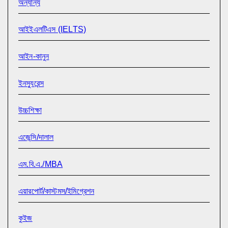
অন্যান্য
আইইএলটিএস (IELTS)
আইন-কানুন
ইনস্যুরেন্স
উচ্চশিক্ষা
এজেন্সি/দালাল
এম.বি.এ./MBA
এয়ারপোর্ট/কাস্টমস/ইমিগ্রেশন
কুইজ