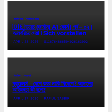
জার্মান ভাষা
প্রতিদিনের ডয়েচ
🇩🇪 ডয়েচ (জার্মান) A1 কোর্স | পর্ব – ০২ |
আত্মপরিচয় দেয়া l Sich vorstellen
APRIL 28, 2026
S116764866594926163902
উচ্চশিক্ষা
ব্যাচেলর্স
ব্যাচেলর্স – দেশে করব নাকি বিদেশে? আমাদের
অভিজ্ঞতা কী বলে?
APRIL 27, 2026
RAFIUL SABBIR