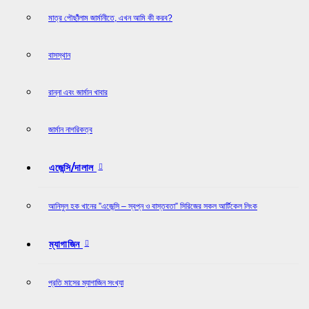
মাত্র পৌছাঁঁলাম জার্মানীতে, এখন আমি কী করব?
বাসস্থান
রান্না এবং জার্মান খাবার
জার্মান নাগরিকত্ব
এজেন্সি/দালাল
আনিসুল হক খানের ”এজেন্সি – স্বপ্ন ও বাস্তবতা” সিরিজের সকল আর্টিকেল লিংক
ম্যাগাজিন
প্রতি মাসের ম্যাগাজিন সংখ্যা