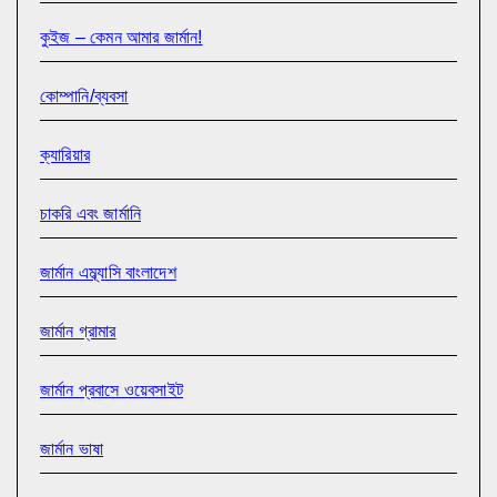
কুইজ – কেমন আমার জার্মান!
কোম্পানি/ব্যবসা
ক্যারিয়ার
চাকরি এবং জার্মানি
জার্মান এম্ব্যাসি বাংলাদেশ
জার্মান গ্রামার
জার্মান প্রবাসে ওয়েবসাইট
জার্মান ভাষা