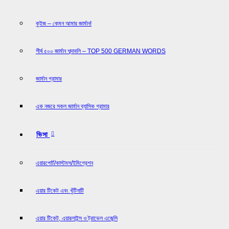
কুইজ – কেমন আমার জার্মান!
শীর্ষ ৫০০ জার্মান শব্দাবলি – TOP 500 GERMAN WORDS
জার্মান গ্রামার
এক নজরে সকল জার্মান ব্যাসিক গ্রামার
ভিসা
এয়ারপোর্ট/কাস্টমস/ইমিগ্রেশন
এয়ার টিকেট এবং খুঁটিনাটি
এয়ার টিকেট, এয়ারলাইন্স ও ট্রাভেল এজেন্সি