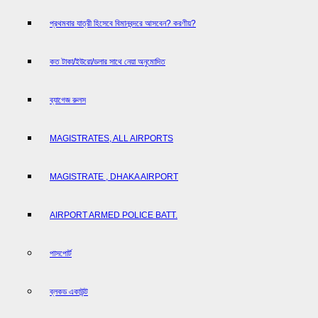
প্রথমবার যাত্রী হিসেবে বিমানবন্দরে আসবেন? করণীয়?
কত টাকা/ইউরো/ডলার সাথে নেয়া অনুমোদিত
ব্যাগেজ রুলস
MAGISTRATES, ALL AIRPORTS
MAGISTRATE , DHAKA AIRPORT
AIRPORT ARMED POLICE BATT.
পাসপোর্ট
ব্লকড একাউন্ট