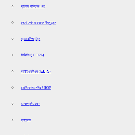
কুরিয়ার সার্ভিসের খরচ
দেশে কোথায় করবেন ইনস্যুরেন্স
স্কলারশিপ/বৃত্তি
সিজিপিএ( CGPA)
আইইএলটিএস (IELTS)
মোটিভেশন লেটার / SOP
লেখাপড়া/গবেষণা
ব্যাচেলর্স