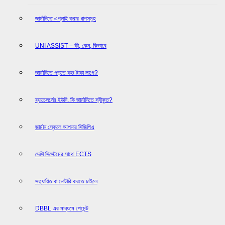
জার্মানিতে এপ্লাই করার ধাপসমূহ
UNI ASSIST – কী, কেন, কিভাবে
জার্মানিতে পড়তে কত টাকা লাগে?
ব্যাচেলর্সের ইউনি. কি জার্মানিতে স্বীকৃত?
জার্মান স্কেলে আপনার সিজিপিএ
দেশি সিস্টেমের সাথে ECTS
সত্যায়িত বা নোটারি করতে চাইলে
DBBL এর মাধ্যমে পেমেন্ট