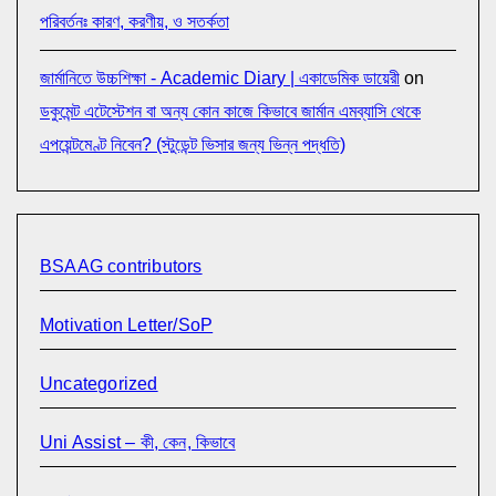
পরিবর্তনঃ কারণ, করণীয়, ও সতর্কতা
জার্মানিতে উচ্চশিক্ষা - Academic Diary | একাডেমিক ডায়েরী
on
ডকুমেন্ট এটেস্টেশন বা অন্য কোন কাজে কিভাবে জার্মান এমব্যাসি থেকে
এপয়েন্টমেণ্ট নিবেন? (স্টুডেন্ট ভিসার জন্য ভিন্ন পদ্ধতি)
BSAAG contributors
Motivation Letter/SoP
Uncategorized
Uni Assist – কী, কেন, কিভাবে