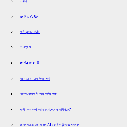
মাস্টার্স
এম.বি.এ./MBA
মেডিক্যাল/মেডিসিন
পি.এইচ.ডি.
জার্মান ভাষা
সকল জার্মান ভাষা শিক্ষা পোস্ট
দেশের কোথায় শিখবেন জার্মান ভাষা?
জার্মান ভাষা শেখা কোর্স বাংলাদেশে না জার্মানিতে?
জার্মান ল্যাংগুয়েজ লেভেল A1 কোর্স কন্টেন্ট এবং ধাপসমূহ