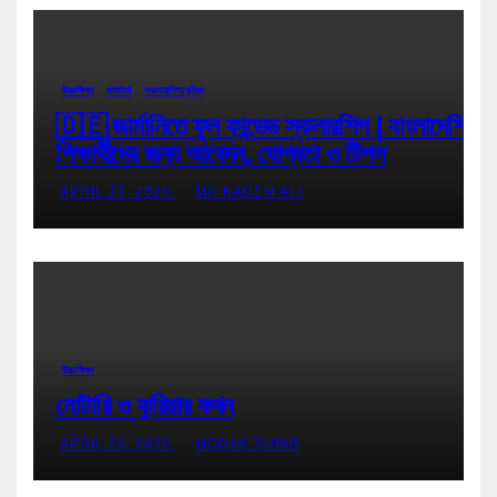
উচ্চশিক্ষা
মাস্টার্স
স্কলারশিপ/বৃত্তি
🇩🇪 জার্মানিতে ফুল ফান্ডেড স্কলারশিপ | বাংলাদেশি
শিক্ষার্থীদের জন্য আবেদন, যোগ্যতা ও টিপস
APRIL 27, 2026
MD KAGEM ALI
উচ্চশিক্ষা
নোটারি ও কুরিয়ার কথন
APRIL 26, 2026
MODAK SUBIR