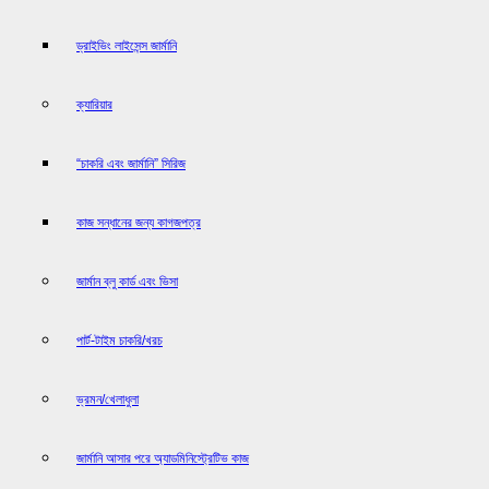
ড্রাইভিং লাইসেন্স জার্মানি
ক্যারিয়ার
“চাকরি এবং জার্মানি” সিরিজ
কাজ সন্ধানের জন্য কাগজপত্র
জার্মান ব্লু কার্ড এবং ভিসা
পার্ট-টাইম চাকরি/খরচ
ভ্রমন/খেলাধুলা
জার্মানি আসার পরে অ্যাডমিনিস্ট্রেটিভ কাজ