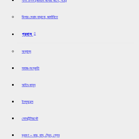
শপিং টিপস (জার্মানি আসার আগে, পরে)
ভিসার মেয়াদ বাড়ানো, জার্মানিতে
প্রবাস
অন্যান্য
সমাজ-সংস্কৃতি
আইন-কানুন
ইনস্যুরেন্স
ফোন/ইন্টারনেট
ভ্রমণ – কার, বাস, ট্রেন, প্লেন