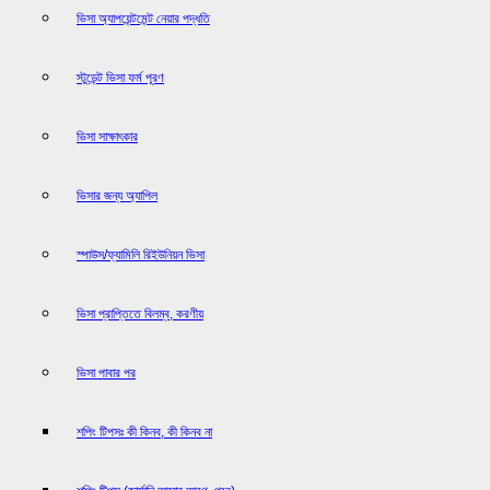
ভিসা অ্যাপয়েন্টমেন্ট নেয়ার পদ্ধতি
স্টুডেন্ট ভিসা ফর্ম পূরণ
ভিসা সাক্ষাৎকার
ভিসার জন্য অ্যাপিল
স্পাউস/ফ্যামিলি রিইউনিয়ন ভিসা
ভিসা প্রাপ্তিতে বিলম্ব, করণীয়
ভিসা পাবার পর
শপিং টিপসঃ কী কিনব, কী কিনব না