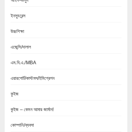
আইন-কানুন
ইনস্যুরেন্স
উচ্চশিক্ষা
এজেন্সি/দালাল
এম.বি.এ./MBA
এয়ারপোর্ট/কাস্টমস/ইমিগ্রেশন
কুইজ
কুইজ – কেমন আমার জার্মান!
কোম্পানি/ব্যবসা