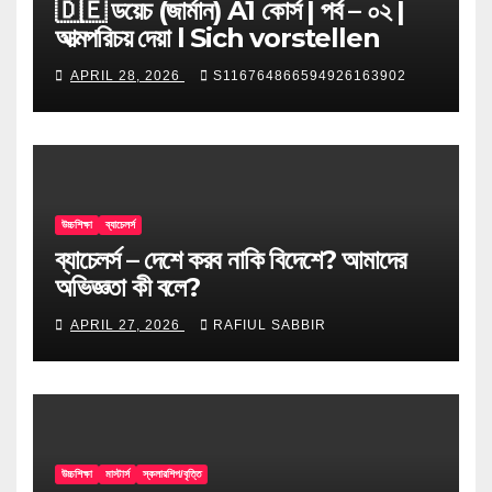
🇩🇪 ডয়েচ (জার্মান) A1 কোর্স | পর্ব – ০২ |
আত্মপরিচয় দেয়া l Sich vorstellen
APRIL 28, 2026
S116764866594926163902
উচ্চশিক্ষা
ব্যাচেলর্স
ব্যাচেলর্স – দেশে করব নাকি বিদেশে? আমাদের
অভিজ্ঞতা কী বলে?
APRIL 27, 2026
RAFIUL SABBIR
উচ্চশিক্ষা
মাস্টার্স
স্কলারশিপ/বৃত্তি