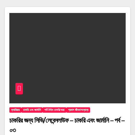
ক্যারিয়ার
চাকরি এবং জার্মানি
পার্ট-টাইম চাকরি/খরচ
প্রবাস জীবন/অন্যান্য
চাকরির জন্য সিভি/লেবেন্সলাউফ – চাকরি এবং জার্মানি – পর্ব –
০৩