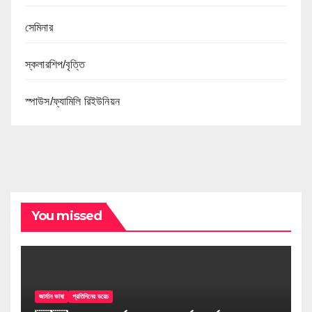
সেমিনার
স্কলারশিপ/বৃত্তি
স্পাউস/ফ্যামিলি রিইউনিয়ন
You missed
জার্মান ভাষা
প্রতিদিনের ডয়েচ