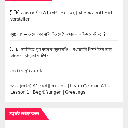
🇩🇪 ডয়েচ (জার্মান) A1 কোর্স | পর্ব – ০২ | আত্মপরিচয় দেয়া l Sich
vorstellen
ব্যাচেলর্স – দেশে করব নাকি বিদেশে? আমাদের অভিজ্ঞতা কী বলে?
🇩🇪 জার্মানিতে ফুল ফান্ডেড স্কলারশিপ | বাংলাদেশি শিক্ষার্থীদের জন্য
আবেদন, যোগ্যতা ও টিপস
নোটারি ও কুরিয়ার কথন
ডয়েচ (জার্মান) A1 কোর্স || পর্ব – ০১ || Learn German A1 –
Lesson 1 | Begrüßungen | Greetings
সহজেই লগইন করুন