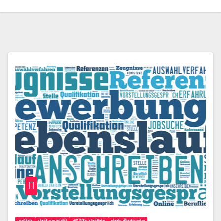
ক্যারিয়ার
চাকরি এবং জার্মানি
পার্ট-টাইম চাকরি/খরচ
প্রবাস জীবন/অন্যান্য