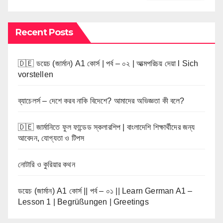
Recent Posts
🇩🇪 ডয়েচ (জার্মান) A1 কোর্স | পর্ব – ০২ | আত্মপরিচয় দেয়া l Sich
vorstellen
ব্যাচেলর্স – দেশে করব নাকি বিদেশে? আমাদের অভিজ্ঞতা কী বলে?
🇩🇪 জার্মানিতে ফুল ফান্ডেড স্কলারশিপ | বাংলাদেশি শিক্ষার্থীদের জন্য
আবেদন, যোগ্যতা ও টিপস
নোটারি ও কুরিয়ার কথন
ডয়েচ (জার্মান) A1 কোর্স || পর্ব – ০১ || Learn German A1 –
Lesson 1 | Begrüßungen | Greetings