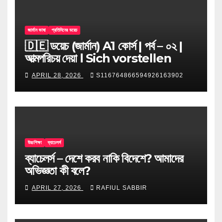
জার্মান ভাষা
প্রতিদিনের ডয়েচ
🇩🇪 ডয়েচ (জার্মান) A1 কোর্স | পর্ব – ০২ |
আত্মপরিচয় দেয়া l Sich vorstellen
APRIL 28, 2026
S116764866594926163902
উচ্চশিক্ষা
ব্যাচেলর্স
ব্যাচেলর্স – দেশে করব নাকি বিদেশে? আমাদের
অভিজ্ঞতা কী বলে?
APRIL 27, 2026
RAFIUL SABBIR