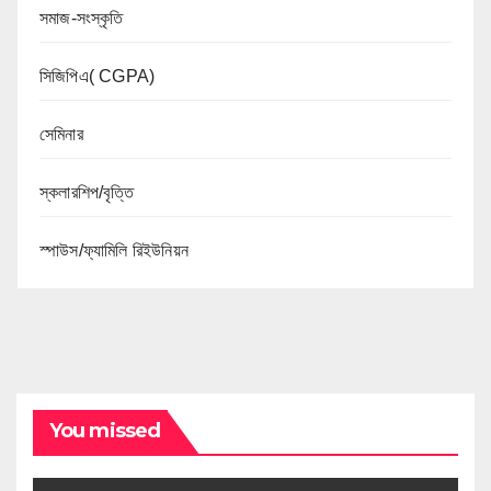
সমাজ-সংস্কৃতি
সিজিপিএ( CGPA)
সেমিনার
স্কলারশিপ/বৃত্তি
স্পাউস/ফ্যামিলি রিইউনিয়ন
You missed