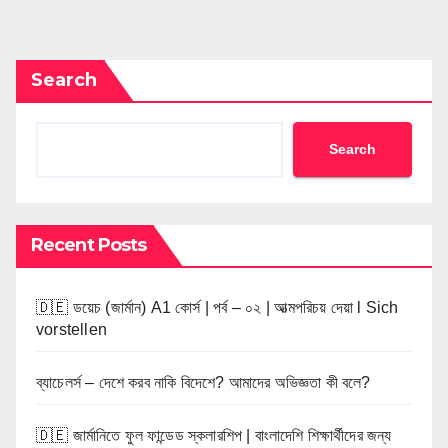
Search
Search
Recent Posts
🇩🇪 ডয়েচ (জার্মান) A1 কোর্স | পর্ব – ০২ | আত্মপরিচয় দেয়া l Sich
vorstellen
ব্যাচেলর্স – দেশে করব নাকি বিদেশে? আমাদের অভিজ্ঞতা কী বলে?
🇩🇪 জার্মানিতে ফুল ফান্ডেড স্কলারশিপ | বাংলাদেশি শিক্ষার্থীদের জন্য