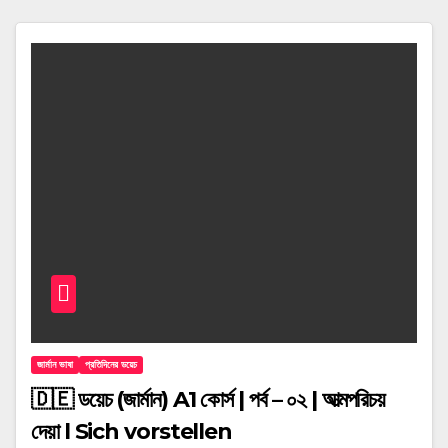
জার্মান ভাষা
প্রতিদিনের ডয়েচ
🇩🇪 ডয়েচ (জার্মান) A1 কোর্স | পর্ব – ০২ | আত্মপরিচয়
দেয়া l Sich vorstellen