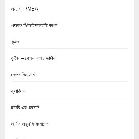
এম.বি.এ./MBA
এয়ারপোর্ট/কাস্টমস/ইমিগ্রেশন
কুইজ
কুইজ – কেমন আমার জার্মান!
কোম্পানি/ব্যবসা
ক্যারিয়ার
চাকরি এবং জার্মানি
জার্মান এম্ব্যাসি বাংলাদেশ