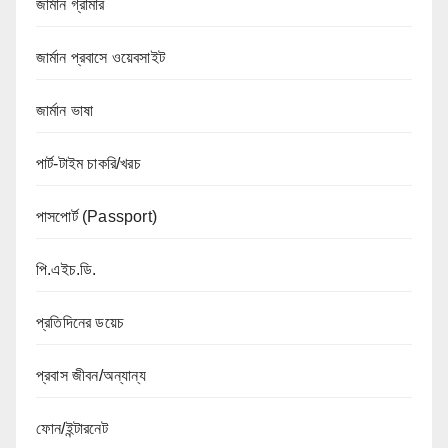
জার্মান গ্রামার
জার্মান প্রবাসে ওয়েবসাইট
জার্মান ভাষা
পার্ট-টাইম চাকরি/খরচ
পাসপোর্ট (Passport)
পি.এইচ.ডি.
প্রতিদিনের ডয়েচ
প্রবাস জীবন/অন্যান্য
ফোন/ইন্টারনেট