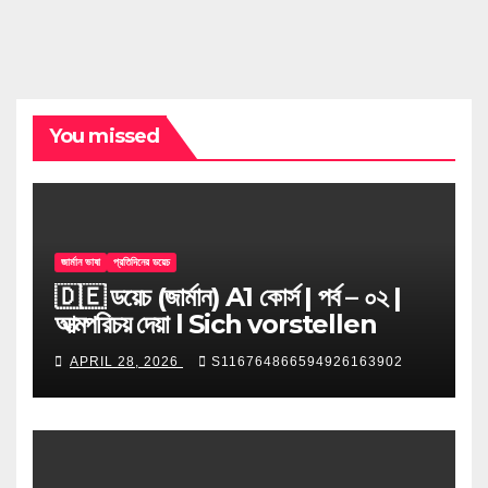
You missed
জার্মান ভাষা
প্রতিদিনের ডয়েচ
🇩🇪 ডয়েচ (জার্মান) A1 কোর্স | পর্ব – ০২ |
আত্মপরিচয় দেয়া l Sich vorstellen
APRIL 28, 2026
S116764866594926163902