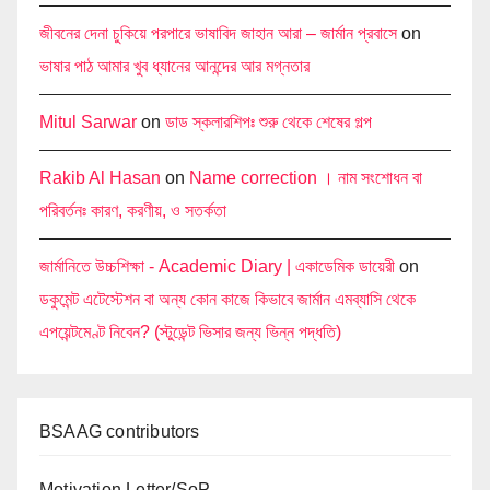
জীবনের দেনা চুকিয়ে পরপারে ভাষাবিদ জাহান আরা – জার্মান প্রবাসে
on
ভাষার পাঠ আমার খুব ধ্যানের আনন্দের আর মগ্নতার
Mitul Sarwar
on
ডাড স্কলারশিপঃ শুরু থেকে শেষের গল্প
Rakib Al Hasan
on
Name correction । নাম সংশোধন বা
পরিবর্তনঃ কারণ, করণীয়, ও সতর্কতা
জার্মানিতে উচ্চশিক্ষা - Academic Diary | একাডেমিক ডায়েরী
on
ডকুমেন্ট এটেস্টেশন বা অন্য কোন কাজে কিভাবে জার্মান এমব্যাসি থেকে
এপয়েন্টমেণ্ট নিবেন? (স্টুডেন্ট ভিসার জন্য ভিন্ন পদ্ধতি)
BSAAG contributors
Motivation Letter/SoP