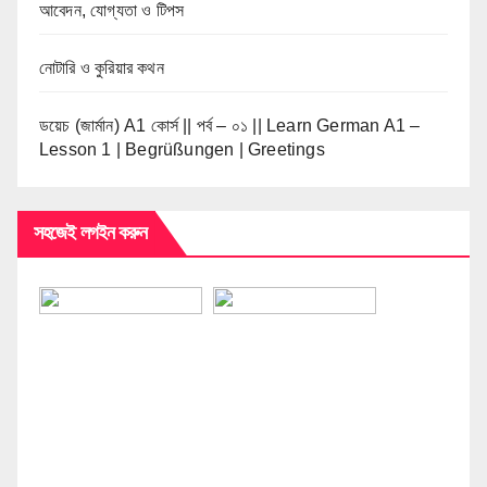
আবেদন, যোগ্যতা ও টিপস
নোটারি ও কুরিয়ার কথন
ডয়েচ (জার্মান) A1 কোর্স || পর্ব – ০১ || Learn German A1 –
Lesson 1 | Begrüßungen | Greetings
সহজেই লগইন করুন