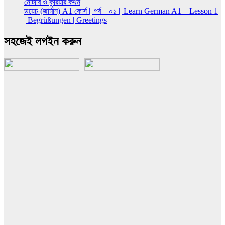
নোটারি ও কুরিয়ার কথন
ডয়েচ (জার্মান) A1 কোর্স || পর্ব – ০১ || Learn German A1 – Lesson 1
| Begrüßungen | Greetings
সহজেই লগইন করুন