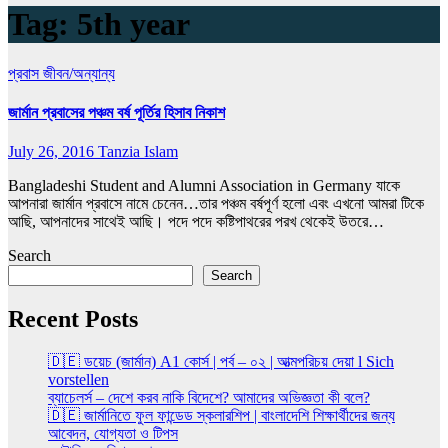
Tag:
5th year
প্রবাস জীবন/অন্যান্য
জার্মান প্রবাসের পঞ্চম বর্ষ পূর্তির হিসাব নিকাশ
July 26, 2016
Tanzia Islam
Bangladeshi Student and Alumni Association in Germany যাকে
আপনারা জার্মান প্রবাসে নামে চেনেন…তার পঞ্চম বর্ষপূর্ণ হলো এবং এখনো আমরা টিকে
আছি, আপনাদের সাথেই আছি। পদে পদে কষ্টিপাথরের পরখ থেকেই উতরে…
Search
Search
Recent Posts
🇩🇪 ডয়েচ (জার্মান) A1 কোর্স | পর্ব – ০২ | আত্মপরিচয় দেয়া l Sich
vorstellen
ব্যাচেলর্স – দেশে করব নাকি বিদেশে? আমাদের অভিজ্ঞতা কী বলে?
🇩🇪 জার্মানিতে ফুল ফান্ডেড স্কলারশিপ | বাংলাদেশি শিক্ষার্থীদের জন্য
আবেদন, যোগ্যতা ও টিপস