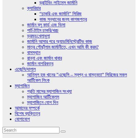
ড্রাইভিং লাইসেন্স জার্মানি
ক্যারিয়ার
“চাকরি এবং জার্মানি” সিরিজ
কাজ সন্ধানের জন্য কাগজপত্র
জার্মান ব্লু কার্ড এবং ভিসা
পার্ট-টাইম চাকরি/খরচ
ভ্রমন/খেলাধুলা
জার্মানি আসার পরে অ্যাডমিনিস্ট্রেটিভ কাজ
মাত্র পৌছাঁঁলাম জার্মানীতে, এখন আমি কী করব?
বাসস্থান
রান্না এবং জার্মান খাবার
জার্মান নাগরিকত্ব
এজেন্সি/দালাল
আনিসুল হক খানের ”এজেন্সি – স্বপ্ন ও বাস্তবতা” সিরিজের সকল
আর্টিকেল লিংক
ম্যাগাজিন
প্রতি মাসের ম্যাগাজিন সংখ্যা
ম্যাগাজিন আর্টিকেলস
ম্যাগাজিনে যোগ দিন
আমাদের সম্পর্কে
বিশেষ ব্যক্তিত্ব
যোগাযোগ