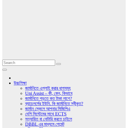
উচ্চশিক্ষা
জার্মানিতে এপ্লাই করার ধাপসমূহ
Uni Assist – কী, কেন, কিভাবে
জার্মানিতে পড়তে কত টাকা লাগে?
ব্যাচেলর্সের ইউনি. কি জার্মানিতে স্বীকৃত?
জার্মান স্কেলে আপনার সিজিপিএ
দেশি সিস্টেমের সাথে ECTS
সত্যায়িত বা নোটারি করতে চাইলে
DBBL এর মাধ্যমে পেমেন্ট