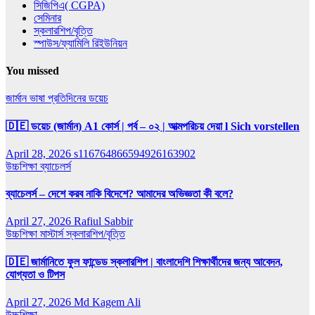
সিজিপিএ( CGPA)
সেমিনার
স্কলারশিপ/বৃত্তি
স্পাউস/ফ্যামিলি রিইউনিয়ন
You missed
জার্মান ভাষা
প্রতিদিনের ডয়েচ
🇩🇪 ডয়েচ (জার্মান) A1 কোর্স | পর্ব – ০২ | আত্মপরিচয় দেয়া l Sich vorstellen
April 28, 2026
s116764866594926163902
উচ্চশিক্ষা
ব্যাচেলর্স
ব্যাচেলর্স – দেশে করব নাকি বিদেশে? আমাদের অভিজ্ঞতা কী বলে?
April 27, 2026
Rafiul Sabbir
উচ্চশিক্ষা
মাস্টার্স
স্কলারশিপ/বৃত্তি
🇩🇪 জার্মানিতে ফুল ফান্ডেড স্কলারশিপ | বাংলাদেশি শিক্ষার্থীদের জন্য আবেদন,
যোগ্যতা ও টিপস
April 27, 2026
Md Kagem Ali
উচ্চশিক্ষা