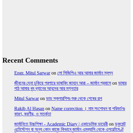
Recent Comments
Engr. Mitul Sarwar
on
লো সিজিপিএ আর আমার জার্মান স্বপ্ন
জীবনের দেনা চুকিয়ে পরপারে ভাষাবিদ জাহান আরা – জার্মান প্রবাসে
on
ভাষার
পাঠ আমার খুব ধ্যানের আনন্দের আর মগ্নতার
Mitul Sarwar
on
ডাড স্কলারশিপঃ শুরু থেকে শেষের গল্প
Rakib Al Hasan
on
Name correction । নাম সংশোধন বা পরিবর্তনঃ
কারণ, করণীয়, ও সতর্কতা
জার্মানিতে উচ্চশিক্ষা - Academic Diary | একাডেমিক ডায়েরী
on
ডকুমেন্ট
এটেস্টেশন বা অন্য কোন কাজে কিভাবে জার্মান এমব্যাসি থেকে এপয়েন্টমেণ্ট