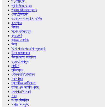
পি.এইচ.ডি.
প্রতিদিনের ডয়েচ
প্রবাস জীবন/অন্যান্য
ফোন/ইন্টারনেট
বাংলাদেশ এমব্যাসি, বার্লিন
বাসস্থান
বিজ্ঞান
বিশেষ ব্যক্তিত্ব
ব্যাচেলর্স
ব্লকড একাউন্ট
ভিসা
ভিসা পাবার পর বাকি প্রস্তুতি
ভিসা সাক্ষাৎকার
ভিসার জন্য অ্যাপিল
ভ্রমন/খেলাধুলা
মাস্টার্স
মুক্তিযুদ্ধ
মেডিক্যাল/মেডিসিন
ম্যাগাজিন
ম্যাগাজিন আর্টিকেলস
রান্না এবং জার্মান খাবার
লেখাপড়া/গবেষণা
শহর
সংবাদ বিজ্ঞপ্তি
সমাজ-সংস্কৃতি