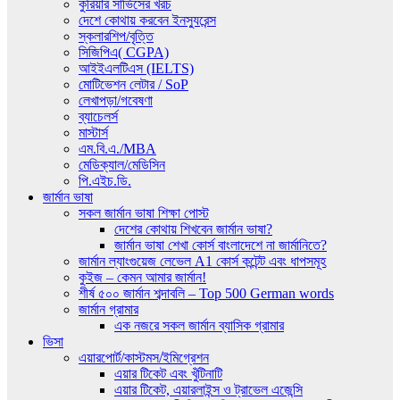
কুরিয়ার সার্ভিসের খরচ
দেশে কোথায় করবেন ইনস্যুরেন্স
স্কলারশিপ/বৃত্তি
সিজিপিএ( CGPA)
আইইএলটিএস (IELTS)
মোটিভেশন লেটার / SoP
লেখাপড়া/গবেষণা
ব্যাচেলর্স
মাস্টার্স
এম.বি.এ./MBA
মেডিক্যাল/মেডিসিন
পি.এইচ.ডি.
জার্মান ভাষা
সকল জার্মান ভাষা শিক্ষা পোস্ট
দেশের কোথায় শিখবেন জার্মান ভাষা?
জার্মান ভাষা শেখা কোর্স বাংলাদেশে না জার্মানিতে?
জার্মান ল্যাংগুয়েজ লেভেল A1 কোর্স কন্টেন্ট এবং ধাপসমূহ
কুইজ – কেমন আমার জার্মান!
শীর্ষ ৫০০ জার্মান শব্দাবলি – Top 500 German words
জার্মান গ্রামার
এক নজরে সকল জার্মান ব্যাসিক গ্রামার
ভিসা
এয়ারপোর্ট/কাস্টমস/ইমিগ্রেশন
এয়ার টিকেট এবং খুঁটিনাটি
এয়ার টিকেট, এয়ারলাইন্স ও ট্রাভেল এজেন্সি