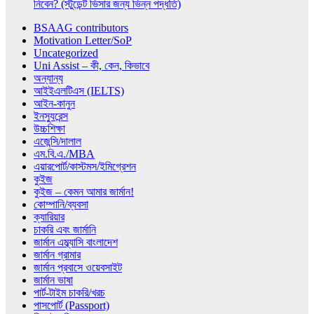
নিবেন? (স্টুডেন্ট ভিসার জন্য ভিন্ন পদ্ধতি)
BSAAG contributors
Motivation Letter/SoP
Uncategorized
Uni Assist – কী, কেন, কিভাবে
অন্যান্য
আইইএলটিএস (IELTS)
আইন-কানুন
ইনস্যুরেন্স
উচ্চশিক্ষা
এজেন্সি/দালাল
এম.বি.এ./MBA
এয়ারপোর্ট/কাস্টমস/ইমিগ্রেশন
কুইজ
কুইজ – কেমন আমার জার্মান!
কোম্পানি/ব্যবসা
ক্যারিয়ার
চাকরি এবং জার্মানি
জার্মান এম্ব্যাসি বাংলাদেশ
জার্মান গ্রামার
জার্মান প্রবাসে ওয়েবসাইট
জার্মান ভাষা
পার্ট-টাইম চাকরি/খরচ
পাসপোর্ট (Passport)