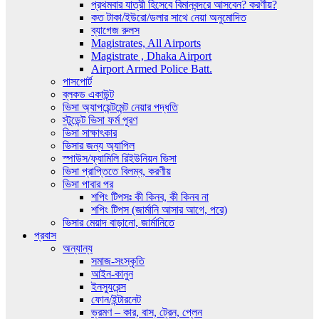
প্রথমবার যাত্রী হিসেবে বিমানবন্দরে আসবেন? করণীয়?
কত টাকা/ইউরো/ডলার সাথে নেয়া অনুমোদিত
ব্যাগেজ রুলস
Magistrates, All Airports
Magistrate , Dhaka Airport
Airport Armed Police Batt.
পাসপোর্ট
ব্লকড একাউন্ট
ভিসা অ্যাপয়েন্টমেন্ট নেয়ার পদ্ধতি
স্টুডেন্ট ভিসা ফর্ম পূরণ
ভিসা সাক্ষাৎকার
ভিসার জন্য অ্যাপিল
স্পাউস/ফ্যামিলি রিইউনিয়ন ভিসা
ভিসা প্রাপ্তিতে বিলম্ব, করণীয়
ভিসা পাবার পর
শপিং টিপসঃ কী কিনব, কী কিনব না
শপিং টিপস (জার্মানি আসার আগে, পরে)
ভিসার মেয়াদ বাড়ানো, জার্মানিতে
প্রবাস
অন্যান্য
সমাজ-সংস্কৃতি
আইন-কানুন
ইনস্যুরেন্স
ফোন/ইন্টারনেট
ভ্রমণ – কার, বাস, ট্রেন, প্লেন