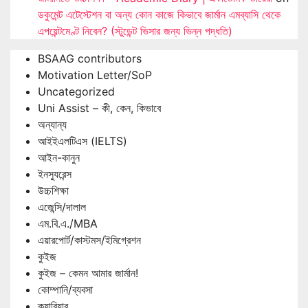
ডকুমেন্ট এটেস্টেশন বা অন্য কোন কাজে কিভাবে জার্মান এমব্যাসি থেকে
এপয়েন্টমেণ্ট নিবেন? (স্টুডেন্ট ভিসার জন্য ভিন্ন পদ্ধতি)
BSAAG contributors
Motivation Letter/SoP
Uncategorized
Uni Assist – কী, কেন, কিভাবে
অন্যান্য
আইইএলটিএস (IELTS)
আইন-কানুন
ইনস্যুরেন্স
উচ্চশিক্ষা
এজেন্সি/দালাল
এম.বি.এ./MBA
এয়ারপোর্ট/কাস্টমস/ইমিগ্রেশন
কুইজ
কুইজ – কেমন আমার জার্মান!
কোম্পানি/ব্যবসা
ক্যারিয়ার