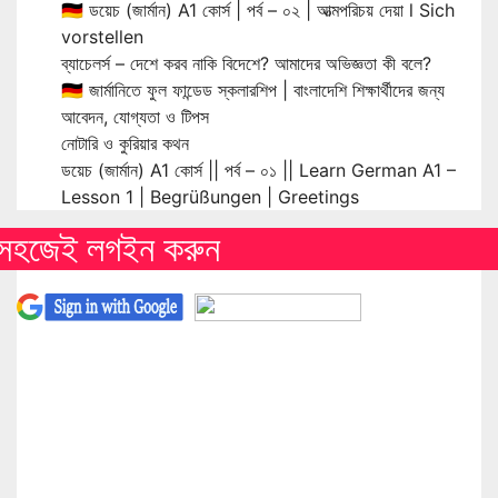
🇩🇪 ডয়েচ (জার্মান) A1 কোর্স | পর্ব – ০২ | আত্মপরিচয় দেয়া l Sich
vorstellen
ব্যাচেলর্স – দেশে করব নাকি বিদেশে? আমাদের অভিজ্ঞতা কী বলে?
🇩🇪 জার্মানিতে ফুল ফান্ডেড স্কলারশিপ | বাংলাদেশি শিক্ষার্থীদের জন্য
আবেদন, যোগ্যতা ও টিপস
নোটারি ও কুরিয়ার কথন
ডয়েচ (জার্মান) A1 কোর্স || পর্ব – ০১ || Learn German A1 –
Lesson 1 | Begrüßungen | Greetings
সহজেই লগইন করুন