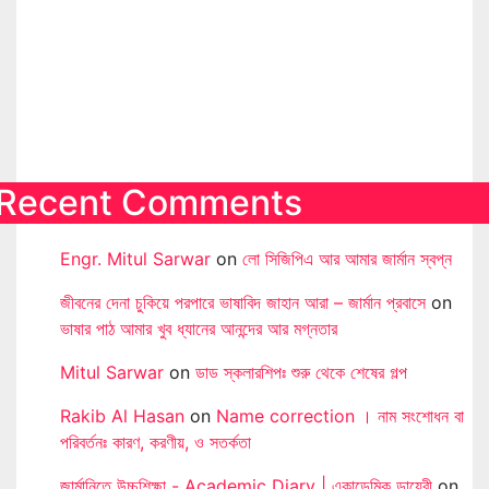
Recent Comments
Engr. Mitul Sarwar
on
লো সিজিপিএ আর আমার জার্মান স্বপ্ন
জীবনের দেনা চুকিয়ে পরপারে ভাষাবিদ জাহান আরা – জার্মান প্রবাসে
on
ভাষার পাঠ আমার খুব ধ্যানের আনন্দের আর মগ্নতার
Mitul Sarwar
on
ডাড স্কলারশিপঃ শুরু থেকে শেষের গল্প
Rakib Al Hasan
on
Name correction । নাম সংশোধন বা
পরিবর্তনঃ কারণ, করণীয়, ও সতর্কতা
জার্মানিতে উচ্চশিক্ষা - Academic Diary | একাডেমিক ডায়েরী
on