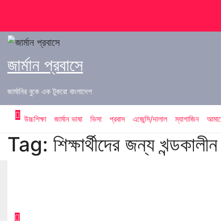
Skip
to
content
জার্মান প্রবাসে
জার্মানির বুকে এক টুকরো বাংলাদেশ
উচ্চশিক্ষা
জার্মান ভাষা
ভিসা
প্রবাস
এজেন্সি/দালাল
ম্যাগাজিন
আমাদে
Tag:
শিক্ষার্থীদের জন্য খন্ডকা