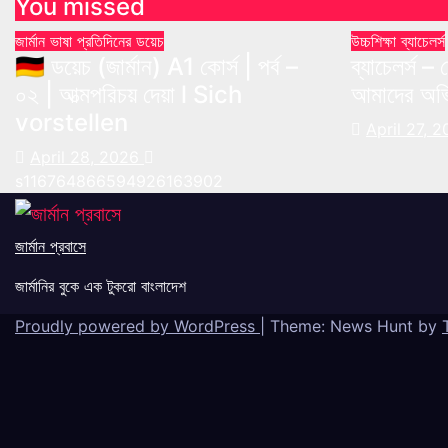
You missed
জার্মান ভাষা
প্রতিদিনের ডয়েচ
উচ্চশিক্ষা
ব্যাচেলর্স
🇩🇪 ডয়েচ (জার্মান) A1 কোর্স | পর্ব –
ব্যাচেলর্স 
০২ | আত্মপরিচয় দেয়া l Sich
আমাদের অভি
vorstellen
April 27, 
April 28, 2026
s116764866594926163902
জার্মান প্রবাসে
জার্মানির বুকে এক টুকরো বাংলাদেশ
Proudly powered by WordPress
|
Theme: News Hunt by