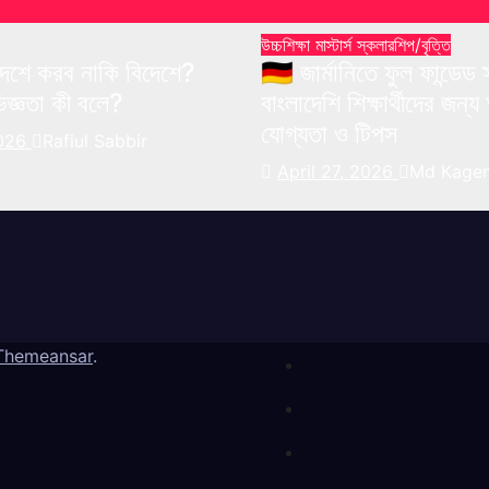
উচ্চশিক্ষা
মাস্টার্স
স্কলারশিপ/বৃত্তি
– দেশে করব নাকি বিদেশে?
🇩🇪 জার্মানিতে ফুল ফান্ডেড
জ্ঞতা কী বলে?
বাংলাদেশি শিক্ষার্থীদের জন
যোগ্যতা ও টিপস
2026
Rafiul Sabbir
April 27, 2026
Md Kagem
Themeansar
.