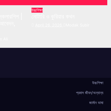
উচ্চশিক্ষা
 স্কলারশিপ |
নোটারি ও কুরিয়ার কথন
্য আবেদন,
April 26, 2026
Modak Subir
 Ali
উচ্চশিক্ষা
প্রবাস জীবন/অন্যান্য
জার্মান ভাষা