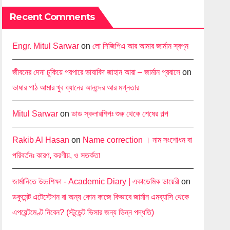
Recent Comments
Engr. Mitul Sarwar
on
লো সিজিপিএ আর আমার জার্মান স্বপ্ন
জীবনের দেনা চুকিয়ে পরপারে ভাষাবিদ জাহান আরা – জার্মান প্রবাসে
on
ভাষার পাঠ আমার খুব ধ্যানের আনন্দের আর মগ্নতার
Mitul Sarwar
on
ডাড স্কলারশিপঃ শুরু থেকে শেষের গল্প
Rakib Al Hasan
on
Name correction । নাম সংশোধন বা
পরিবর্তনঃ কারণ, করণীয়, ও সতর্কতা
জার্মানিতে উচ্চশিক্ষা - Academic Diary | একাডেমিক ডায়েরী
on
ডকুমেন্ট এটেস্টেশন বা অন্য কোন কাজে কিভাবে জার্মান এমব্যাসি থেকে
এপয়েন্টমেণ্ট নিবেন? (স্টুডেন্ট ভিসার জন্য ভিন্ন পদ্ধতি)