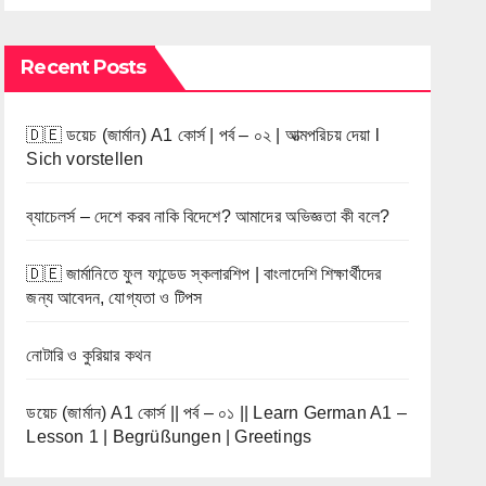
Recent Posts
🇩🇪 ডয়েচ (জার্মান) A1 কোর্স | পর্ব – ০২ | আত্মপরিচয় দেয়া l
Sich vorstellen
ব্যাচেলর্স – দেশে করব নাকি বিদেশে? আমাদের অভিজ্ঞতা কী বলে?
🇩🇪 জার্মানিতে ফুল ফান্ডেড স্কলারশিপ | বাংলাদেশি শিক্ষার্থীদের
জন্য আবেদন, যোগ্যতা ও টিপস
নোটারি ও কুরিয়ার কথন
ডয়েচ (জার্মান) A1 কোর্স || পর্ব – ০১ || Learn German A1 –
Lesson 1 | Begrüßungen | Greetings