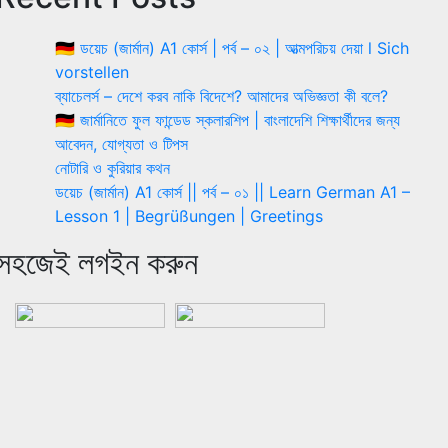
🇩🇪 ডয়েচ (জার্মান) A1 কোর্স | পর্ব – ০২ | আত্মপরিচয় দেয়া l Sich
vorstellen
ব্যাচেলর্স – দেশে করব নাকি বিদেশে? আমাদের অভিজ্ঞতা কী বলে?
🇩🇪 জার্মানিতে ফুল ফান্ডেড স্কলারশিপ | বাংলাদেশি শিক্ষার্থীদের জন্য
আবেদন, যোগ্যতা ও টিপস
নোটারি ও কুরিয়ার কথন
ডয়েচ (জার্মান) A1 কোর্স || পর্ব – ০১ || Learn German A1 –
Lesson 1 | Begrüßungen | Greetings
সহজেই লগইন করুন