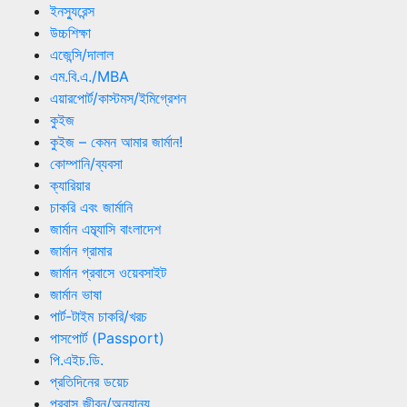
ইনস্যুরেন্স
উচ্চশিক্ষা
এজেন্সি/দালাল
এম.বি.এ./MBA
এয়ারপোর্ট/কাস্টমস/ইমিগ্রেশন
কুইজ
কুইজ – কেমন আমার জার্মান!
কোম্পানি/ব্যবসা
ক্যারিয়ার
চাকরি এবং জার্মানি
জার্মান এম্ব্যাসি বাংলাদেশ
জার্মান গ্রামার
জার্মান প্রবাসে ওয়েবসাইট
জার্মান ভাষা
পার্ট-টাইম চাকরি/খরচ
পাসপোর্ট (Passport)
পি.এইচ.ডি.
প্রতিদিনের ডয়েচ
প্রবাস জীবন/অন্যান্য