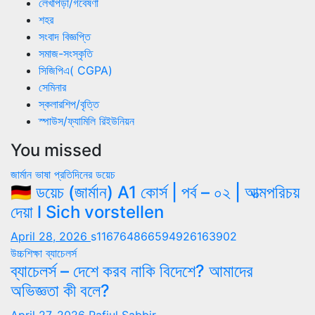
লেখাপড়া/গবেষণা
শহর
সংবাদ বিজ্ঞপ্তি
সমাজ-সংস্কৃতি
সিজিপিএ( CGPA)
সেমিনার
স্কলারশিপ/বৃত্তি
স্পাউস/ফ্যামিলি রিইউনিয়ন
You missed
জার্মান ভাষা
প্রতিদিনের ডয়েচ
🇩🇪 ডয়েচ (জার্মান) A1 কোর্স | পর্ব – ০২ | আত্মপরিচয়
দেয়া l Sich vorstellen
April 28, 2026
s116764866594926163902
উচ্চশিক্ষা
ব্যাচেলর্স
ব্যাচেলর্স – দেশে করব নাকি বিদেশে? আমাদের
অভিজ্ঞতা কী বলে?
April 27, 2026
Rafiul Sabbir