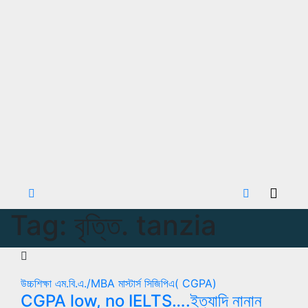
Tag:
বৃত্তি. tanzia
উচ্চশিক্ষা
এম.বি.এ./MBA
মাস্টার্স
সিজিপিএ( CGPA)
CGPA low, no IELTS….ইত্যাদি নানান