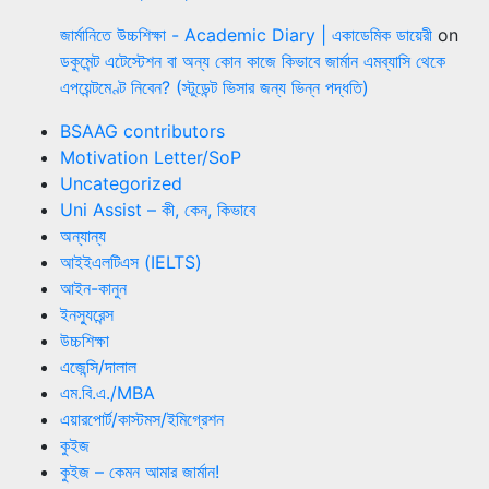
জার্মানিতে উচ্চশিক্ষা - Academic Diary | একাডেমিক ডায়েরী
on
ডকুমেন্ট এটেস্টেশন বা অন্য কোন কাজে কিভাবে জার্মান এমব্যাসি থেকে
এপয়েন্টমেণ্ট নিবেন? (স্টুডেন্ট ভিসার জন্য ভিন্ন পদ্ধতি)
BSAAG contributors
Motivation Letter/SoP
Uncategorized
Uni Assist – কী, কেন, কিভাবে
অন্যান্য
আইইএলটিএস (IELTS)
আইন-কানুন
ইনস্যুরেন্স
উচ্চশিক্ষা
এজেন্সি/দালাল
এম.বি.এ./MBA
এয়ারপোর্ট/কাস্টমস/ইমিগ্রেশন
কুইজ
কুইজ – কেমন আমার জার্মান!