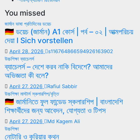
You missed
জার্মান ভাষা
প্রতিদিনের ডয়েচ
🇩🇪 ডয়েচ (জার্মান) A1 কোর্স | পর্ব – ০২ | আত্মপরিচয়
দেয়া l Sich vorstellen
April 28, 2026
s116764866594926163902
উচ্চশিক্ষা
ব্যাচেলর্স
ব্যাচেলর্স – দেশে করব নাকি বিদেশে? আমাদের
অভিজ্ঞতা কী বলে?
April 27, 2026
Rafiul Sabbir
উচ্চশিক্ষা
মাস্টার্স
স্কলারশিপ/বৃত্তি
🇩🇪 জার্মানিতে ফুল ফান্ডেড স্কলারশিপ | বাংলাদেশি
শিক্ষার্থীদের জন্য আবেদন, যোগ্যতা ও টিপস
April 27, 2026
Md Kagem Ali
উচ্চশিক্ষা
নোটারি ও কুরিয়ার কথন