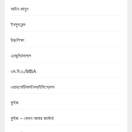
আইন-কানুন
ইনস্যুরেন্স
উচ্চশিক্ষা
এজেন্সি/দালাল
এম.বি.এ./MBA
এয়ারপোর্ট/কাস্টমস/ইমিগ্রেশন
কুইজ
কুইজ – কেমন আমার জার্মান!