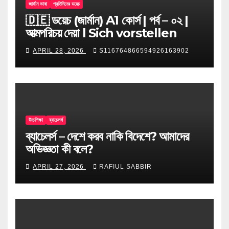
জার্মান ভাষা
প্রতিদিনের ডয়েচ
🇩🇪 ডয়েচ (জার্মান) A1 কোর্স | পর্ব – ০২ |
আত্মপরিচয় দেয়া l Sich vorstellen
APRIL 28, 2026
S116764866594926163902
উচ্চশিক্ষা
ব্যাচেলর্স
ব্যাচেলর্স – দেশে করব নাকি বিদেশে? আমাদের
অভিজ্ঞতা কী বলে?
APRIL 27, 2026
RAFIUL SABBIR