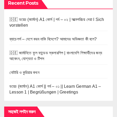
Recent Posts
🇩🇪 ডয়েচ (জার্মান) A1 কোর্স | পর্ব – ০২ | আত্মপরিচয় দেয়া l Sich
vorstellen
ব্যাচেলর্স – দেশে করব নাকি বিদেশে? আমাদের অভিজ্ঞতা কী বলে?
🇩🇪 জার্মানিতে ফুল ফান্ডেড স্কলারশিপ | বাংলাদেশি শিক্ষার্থীদের জন্য
আবেদন, যোগ্যতা ও টিপস
নোটারি ও কুরিয়ার কথন
ডয়েচ (জার্মান) A1 কোর্স || পর্ব – ০১ || Learn German A1 –
Lesson 1 | Begrüßungen | Greetings
সহজেই লগইন করুন