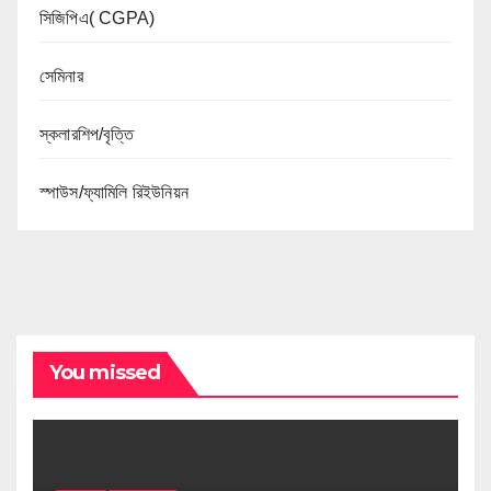
সিজিপিএ( CGPA)
সেমিনার
স্কলারশিপ/বৃত্তি
স্পাউস/ফ্যামিলি রিইউনিয়ন
You missed