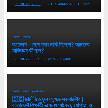
APRIL 28, 2026
S116764866594926163902
উচ্চশিক্ষা
ব্যাচেলর্স
ব্যাচেলর্স – দেশে করব নাকি বিদেশে? আমাদের
অভিজ্ঞতা কী বলে?
APRIL 27, 2026
RAFIUL SABBIR
উচ্চশিক্ষা
মাস্টার্স
স্কলারশিপ/বৃত্তি
🇩🇪 জার্মানিতে ফুল ফান্ডেড স্কলারশিপ |
বাংলাদেশি শিক্ষার্থীদের জন্য আবেদন, যোগ্যতা ও