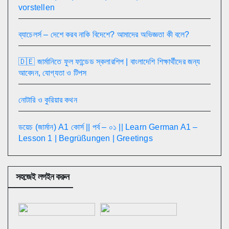
vorstellen
ব্যাচেলর্স – দেশে করব নাকি বিদেশে? আমাদের অভিজ্ঞতা কী বলে?
🇩🇪 জার্মানিতে ফুল ফান্ডেড স্কলারশিপ | বাংলাদেশি শিক্ষার্থীদের জন্য
আবেদন, যোগ্যতা ও টিপস
নোটারি ও কুরিয়ার কথন
ডয়েচ (জার্মান) A1 কোর্স || পর্ব – ০১ || Learn German A1 –
Lesson 1 | Begrüßungen | Greetings
সহজেই লগইন করুন