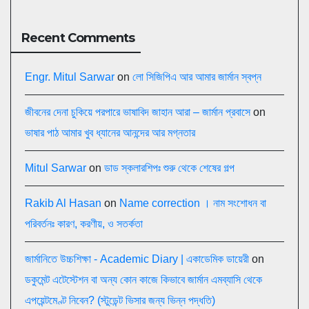
Recent Comments
Engr. Mitul Sarwar
on
লো সিজিপিএ আর আমার জার্মান স্বপ্ন
জীবনের দেনা চুকিয়ে পরপারে ভাষাবিদ জাহান আরা – জার্মান প্রবাসে
on
ভাষার পাঠ আমার খুব ধ্যানের আনন্দের আর মগ্নতার
Mitul Sarwar
on
ডাড স্কলারশিপঃ শুরু থেকে শেষের গল্প
Rakib Al Hasan
on
Name correction । নাম সংশোধন বা
পরিবর্তনঃ কারণ, করণীয়, ও সতর্কতা
জার্মানিতে উচ্চশিক্ষা - Academic Diary | একাডেমিক ডায়েরী
on
ডকুমেন্ট এটেস্টেশন বা অন্য কোন কাজে কিভাবে জার্মান এমব্যাসি থেকে
এপয়েন্টমেণ্ট নিবেন? (স্টুডেন্ট ভিসার জন্য ভিন্ন পদ্ধতি)