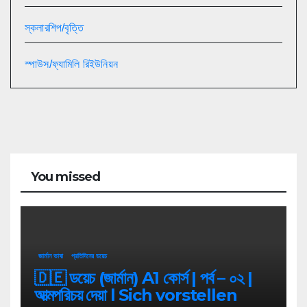
স্কলারশিপ/বৃত্তি
স্পাউস/ফ্যামিলি রিইউনিয়ন
You missed
জার্মান ভাষা
প্রতিদিনের ডয়েচ
🇩🇪 ডয়েচ (জার্মান) A1 কোর্স | পর্ব – ০২ |
আত্মপরিচয় দেয়া l Sich vorstellen