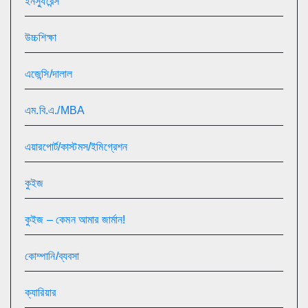
ইনস্যুরেন্স
উচ্চশিক্ষা
এজেন্সি/দালাল
এম.বি.এ./MBA
এয়ারপোর্ট/কাস্টমস/ইমিগ্রেশন
কুইজ
কুইজ – কেমন আমার জার্মান!
কোম্পানি/ব্যবসা
ক্যারিয়ার