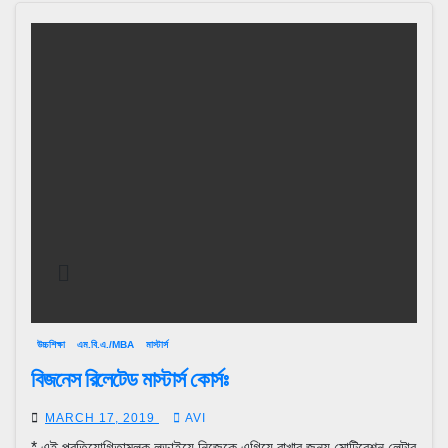
উচ্চশিক্ষা
এম.বি.এ./MBA
মাস্টার্স
বিজনেস রিলেটেড মাস্টার্স কোর্সঃ
MARCH 17, 2019
AVI
* এই প্রতিযোগিতামূলক লড়াইয়ে নিজেকে এগিয়ে রাখার জন্য মোটিবেশন লেটার