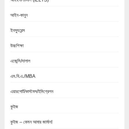
আইন-কানুন
ইনস্যুরেন্স
উচ্চশিক্ষা
এজেন্সি/দালাল
এম.বি.এ./MBA
এয়ারপোর্ট/কাস্টমস/ইমিগ্রেশন
কুইজ
কুইজ – কেমন আমার জার্মান!