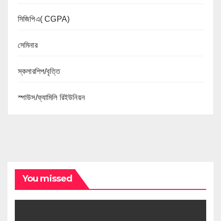
সিজিপিএ( CGPA)
সেমিনার
স্কলারশিপ/বৃত্তি
স্পাউস/ফ্যামিলি রিইউনিয়ন
You missed