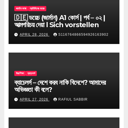
জার্মান ভাষা
প্রতিদিনের ডয়েচ
🇩🇪 ডয়েচ (জার্মান) A1 কোর্স | পর্ব – ০২ |
আত্মপরিচয় দেয়া l Sich vorstellen
APRIL 28, 2026
S116764866594926163902
উচ্চশিক্ষা
ব্যাচেলর্স
ব্যাচেলর্স – দেশে করব নাকি বিদেশে? আমাদের
অভিজ্ঞতা কী বলে?
APRIL 27, 2026
RAFIUL SABBIR