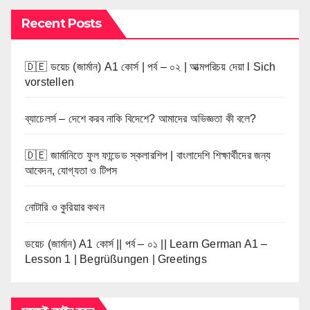
Recent Posts
🇩🇪 ডয়েচ (জার্মান) A1 কোর্স | পর্ব – ০২ | আত্মপরিচয় দেয়া l Sich
vorstellen
ব্যাচেলর্স – দেশে করব নাকি বিদেশে? আমাদের অভিজ্ঞতা কী বলে?
🇩🇪 জার্মানিতে ফুল ফান্ডেড স্কলারশিপ | বাংলাদেশি শিক্ষার্থীদের জন্য
আবেদন, যোগ্যতা ও টিপস
নোটারি ও কুরিয়ার কথন
ডয়েচ (জার্মান) A1 কোর্স || পর্ব – ০১ || Learn German A1 –
Lesson 1 | Begrüßungen | Greetings