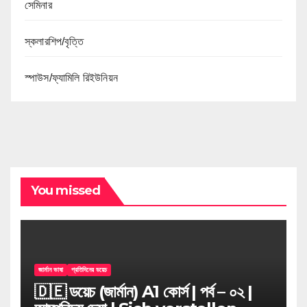
সেমিনার
স্কলারশিপ/বৃত্তি
স্পাউস/ফ্যামিলি রিইউনিয়ন
You missed
জার্মান ভাষা
প্রতিদিনের ডয়েচ
🇩🇪 ডয়েচ (জার্মান) A1 কোর্স | পর্ব – ০২ |