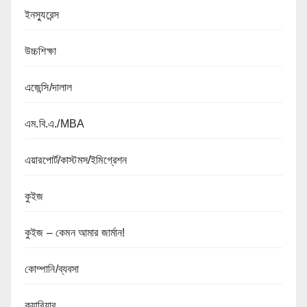
ইনস্যুরেন্স
উচ্চশিক্ষা
এজেন্সি/দালাল
এম.বি.এ./MBA
এয়ারপোর্ট/কাস্টমস/ইমিগ্রেশন
কুইজ
কুইজ – কেমন আমার জার্মান!
কোম্পানি/ব্যবসা
ক্যারিয়ার