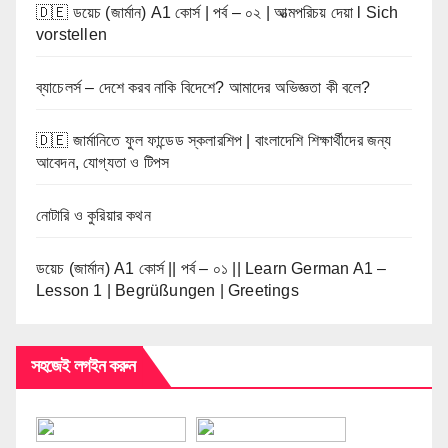
🇩🇪 ডয়েচ (জার্মান) A1 কোর্স | পর্ব – ০২ | আত্মপরিচয় দেয়া l Sich
vorstellen
ব্যাচেলর্স – দেশে করব নাকি বিদেশে? আমাদের অভিজ্ঞতা কী বলে?
🇩🇪 জার্মানিতে ফুল ফান্ডেড স্কলারশিপ | বাংলাদেশি শিক্ষার্থীদের জন্য
আবেদন, যোগ্যতা ও টিপস
নোটারি ও কুরিয়ার কথন
ডয়েচ (জার্মান) A1 কোর্স || পর্ব – ০১ || Learn German A1 –
Lesson 1 | Begrüßungen | Greetings
সহজেই লগইন করুন