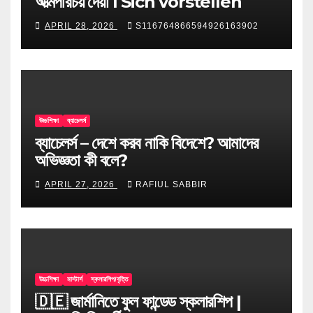
আত্মপরিচয় দেয়া l Sich vorstellen
APRIL 28, 2026
S116764866594926163902
উচ্চশিক্ষা
ব্যাচেলর্স
ব্যাচেলর্স – দেশে করব নাকি বিদেশে? আমাদের
অভিজ্ঞতা কী বলে?
APRIL 27, 2026
RAFIUL SABBIR
উচ্চশিক্ষা
মাস্টার্স
স্কলারশিপ/বৃত্তি
🇩🇪 জার্মানিতে ফুল ফান্ডেড স্কলারশিপ |