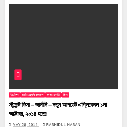
উচ্চশিক্ষা
জার্মান এম্ব্যাসি বাংলাদেশ
ব্লকড একাউন্ট
ভিসা
স্টুডেন্ট ভিসা – জার্মানি – নতুন আপডেট এপ্লিকেবল ১লা
অক্টোবর, ২০১৪ হতে!
MAY 28, 2014
RASHIDUL HASAN