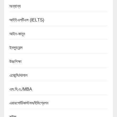
অন্যান্য
আইইএলটিএস (IELTS)
আইন-কানুন
ইনস্যুরেন্স
উচ্চশিক্ষা
এজেন্সি/দালাল
এম.বি.এ./MBA
এয়ারপোর্ট/কাস্টমস/ইমিগ্রেশন
কুইজ