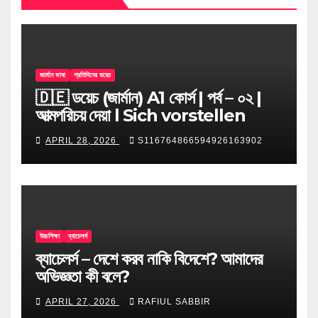
জার্মান ভাষা
প্রতিদিনের ডয়েচ
🇩🇪 ডয়েচ (জার্মান) A1 কোর্স | পর্ব – ০২ |
আত্মপরিচয় দেয়া l Sich vorstellen
APRIL 28, 2026
S116764866594926163902
উচ্চশিক্ষা
ব্যাচেলর্স
ব্যাচেলর্স – দেশে করব নাকি বিদেশে? আমাদের
অভিজ্ঞতা কী বলে?
APRIL 27, 2026
RAFIUL SABBIR