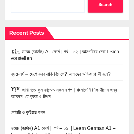
Search
Recent Posts
🇩🇪 ডয়েচ (জার্মান) A1 কোর্স | পর্ব – ০২ | আত্মপরিচয় দেয়া l Sich
vorstellen
ব্যাচেলর্স – দেশে করব নাকি বিদেশে? আমাদের অভিজ্ঞতা কী বলে?
🇩🇪 জার্মানিতে ফুল ফান্ডেড স্কলারশিপ | বাংলাদেশি শিক্ষার্থীদের জন্য
আবেদন, যোগ্যতা ও টিপস
নোটারি ও কুরিয়ার কথন
ডয়েচ (জার্মান) A1 কোর্স || পর্ব – ০১ || Learn German A1 –