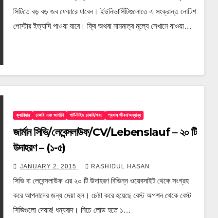
সিটিতে বড় বড় জব ফেয়ারে যাবেন। ইউনিভার্সিটিগুলোতে এ সংক্রান্ত নোটিশ
পোস্টার ইত্যাদি পাওয়া যাবে। ফ্রি অথবা নামমাত্র মূল্যে সেখানে যাওয়া…
ক্যারিয়ার
চাকরি এবং জার্মানি
পার্ট-টাইম চাকরি/খরচ
প্রবাস জীবন/অন্যান্য
জার্মান সিভি/লেবেন্সলাউফ/CV/Lebenslauf – ২০ টি
উদাহরণ – (১-৫)
JANUARY 2, 2015
RASHIDUL HASAN
সিভি বা লেবেন্সলাউফ এর ২০ টি উদাহরণ বিভিন্ন ওয়েবসাইট থেকে সংগ্রহ
করে আপনাদের জন্য দেয়া হল। চেষ্টা করে হয়েছে বেস্ট অপশন থেকে বেস্ট
সিভিগুলো দেয়ার! ধন্যবাদ। নিচে লোড হতে ১…