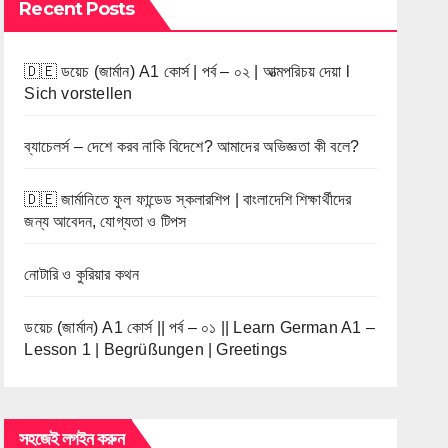
Recent Posts
🇩🇪 ডয়েচ (জার্মান) A1 কোর্স | পর্ব – ০২ | আত্মপরিচয় দেয়া l
Sich vorstellen
ব্যাচেলর্স – দেশে করব নাকি বিদেশে? আমাদের অভিজ্ঞতা কী বলে?
🇩🇪 জার্মানিতে ফুল ফান্ডেড স্কলারশিপ | বাংলাদেশি শিক্ষার্থীদের
জন্য আবেদন, যোগ্যতা ও টিপস
নোটারি ও কুরিয়ার কথন
ডয়েচ (জার্মান) A1 কোর্স || পর্ব – ০১ || Learn German A1 –
Lesson 1 | Begrüßungen | Greetings
সহজেই লগইন করুন