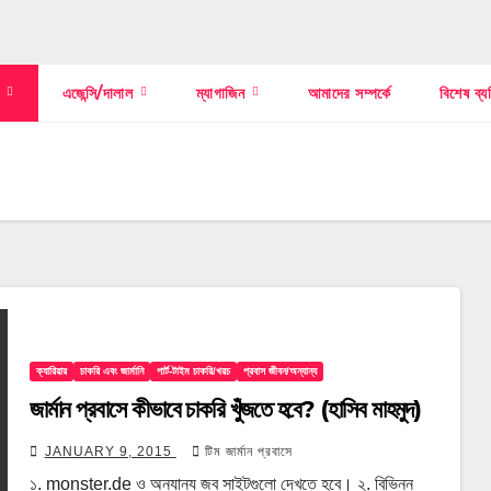
স
এজেন্সি/দালাল
ম্যাগাজিন
আমাদের সম্পর্কে
বিশেষ ব্য
ক্যারিয়ার
চাকরি এবং জার্মানি
পার্ট-টাইম চাকরি/খরচ
প্রবাস জীবন/অন্যান্য
জার্মান প্রবাসে কীভাবে চাকরি খুঁজতে হবে? (হাসিব মাহমুদ)
JANUARY 9, 2015
টিম জার্মান প্রবাসে
১. monster.de ও অন্যান্য জব সাইটগুলো দেখতে হবে। ২. বিভিন্ন