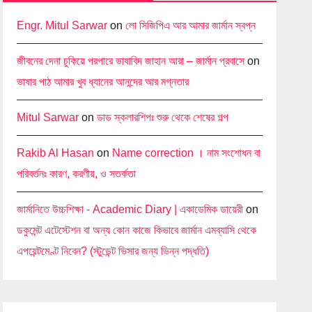
Engr. Mitul Sarwar
on
লো সিজিপিএ আর আমার জার্মান স্বপ্ন
জীবনের দেনা চুকিয়ে পরপারে ভাষাবিদ জাহান আরা – জার্মান প্রবাসে
on
ভাষার পাঠ আমার খুব ধ্যানের আনন্দের আর মগ্নতার
Mitul Sarwar
on
ডাড স্কলারশিপঃ শুরু থেকে শেষের গল্প
Rakib Al Hasan
on
Name correction । নাম সংশোধন বা
পরিবর্তনঃ কারণ, করণীয়, ও সতর্কতা
জার্মানিতে উচ্চশিক্ষা - Academic Diary | একাডেমিক ডায়েরী
on
ডকুমেন্ট এটেস্টেশন বা অন্য কোন কাজে কিভাবে জার্মান এমব্যাসি থেকে
এপয়েন্টমেণ্ট নিবেন? (স্টুডেন্ট ভিসার জন্য ভিন্ন পদ্ধতি)