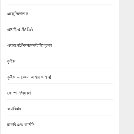
এজেন্সি/দালাল
এম.বি.এ./MBA
এয়ারপোর্ট/কাস্টমস/ইমিগ্রেশন
কুইজ
কুইজ – কেমন আমার জার্মান!
কোম্পানি/ব্যবসা
ক্যারিয়ার
চাকরি এবং জার্মানি